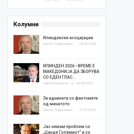
Колумни
Илинденски асоцијации
Златко Теодосиевски
04/08/2026
ИЛИНДЕН 2026 • ВРЕМЕ Е
МАКЕДОНИЈА ДА ЗБОРУВА
СО ЕДЕН ГЛАС…
Јове Кекеновски
03/08/2026
За иднината со фантомите
од минатото
Златко Теодосиевски
31/07/2026
Јас немам проблем со
„Цанде Големиот“ и со