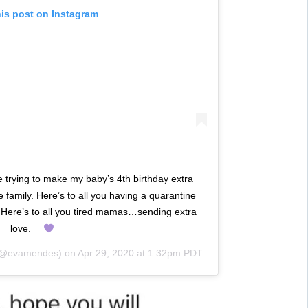
his post on Instagram
 trying to make my baby’s 4th birthday extra
e family. Here’s to all you having a quarantine
 Here’s to all you tired mamas…sending extra
love. ⠀
@evamendes) on
Apr 29, 2020 at 1:32pm PDT