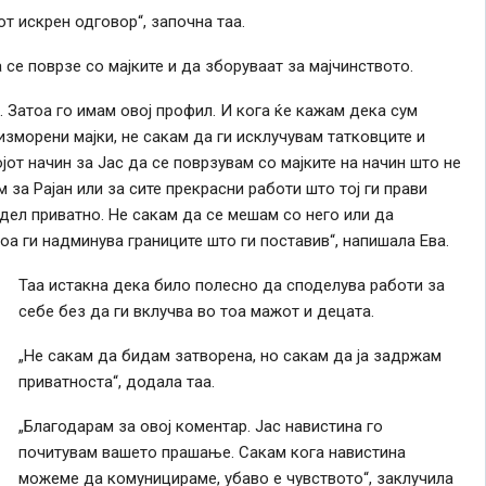
от искрен одговор“, започна таа.
се поврзе со мајките и да зборуваат за мајчинството.
. Затоа го имам овој профил. И кога ќе кажам дека сум
изморени мајки, не сакам да ги исклучувам татковците и
јот начин за Јас да се поврзувам со мајките на начин што не
 за Рајан или за сите прекрасни работи што тој ги прави
дел приватно. Не сакам да се мешам со него или да
а ги надминува границите што ги поставив“, напишала Ева.
Таа истакна дека било полесно да споделува работи за
себе без да ги вклучва во тоа мажот и децата.
„Не сакам да бидам затворена, но сакам да ја задржам
приватноста“, додала таа.
„Благодарам за овој коментар. Јас навистина го
почитувам вашето прашање. Сакам кога навистина
можеме да комуницираме, убаво е чувството“, заклучила