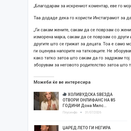
„Благодарам за искрениот коментар, еве го мој
Таа додаде дека го користи Инстаграмот за да 
„Ги сакам жените, сакам да се поврзам со жени
изморена мајка, сакам да се поврзам со други 
другите што се грижат за децата. Тоа е само мо
ги оценува напорите на татковците. Не зборувам
како татко затоа што сакам да го задржам тој 
зборувам за неговото родителство затоа што то
Можеби ќе ве интересира
ХОЛИВУДСКА ЅВЕЗДА
ОТВОРИ ОНЛИФАНС НА 85
ГОДИНИ Дона Милс…
Плусинфо
31/07/2026
ЏАРЕД ЛЕТО ГИ НЕГИРА