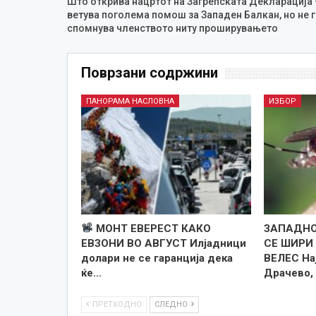
Што открива нацртот на Загрепската Декларација 
ветува поголема помош за Западен Балкан, но не 
спомнува членството ниту проширувањето
Поврзани содржини
ПАНОРАМА НАСЛОВНА
ИЗБОР
МОНТ ЕВЕРЕСТ КАКО
ЗАПАДНО
ЕВЗОНИ ВО АВГУСТ Илјадници
СЕ ШИРИ 
долари не се гаранција дека
ВЕЛЕС На
ќе…
Драчево,
ПРЕТХОДНО
СЛЕДНО