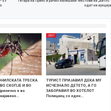
– ЕУ
Гитара на Принс и рачно напишани текстови на „Битлс“
го
одат на аукција
СВЕТ
НИЛСКАТА ТРЕСКА
ТУРИСТ ПРИЈАВИЛ ДЕКА МУ
ВО СКОПЈЕ И ВО
ИСЧЕЗНАЛО ДЕТЕТО, А ГО
јризично е во
ЗАБОРАВИЛ ВО ХОТЕЛОТ
 најавено…
Полицаец со еден…