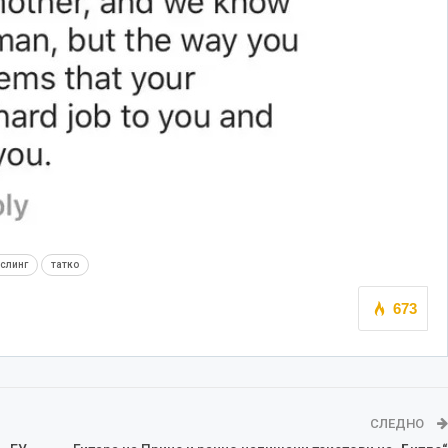
ослинг
татко
673
СЛЕДНО