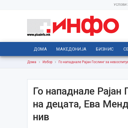
УСЛОВИ
ДОМА
МАКЕДОНИЈА
БИЗНИС
С
Дома
Избор
Го нападнале Рајан Гослинг за невоспиту
Го нападнале Рајан 
на децата, Ева Менд
нив