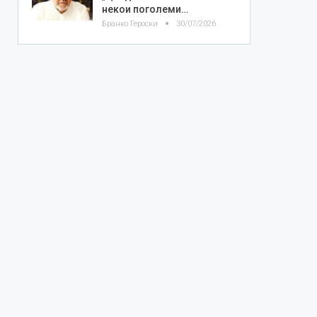
некои поголеми…
Бранко Героски
30/07/2026