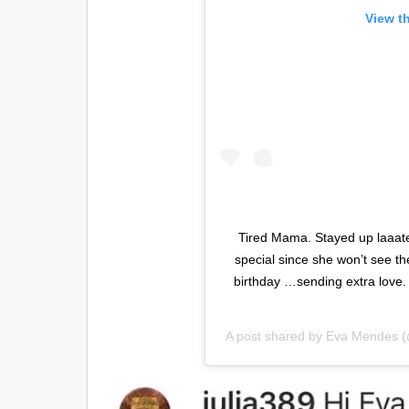
View t
Tired Mama. Stayed up laaate
special since she won’t see th
birthday …sending extra love.
A post shared by
Eva Mendes
(