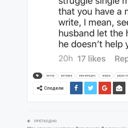
актер
актерка
ева мендес
мајка
рајан г
Сподели
ПРЕТХОДНО