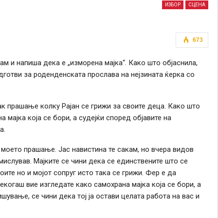
ИЗБОР
СЦЕНА
673
м и напиша дека е „изморена мајка“. Како што објаснила,
дготви за роденденската прослава на нејзината ќерка со
ак прашање колку Рајан се грижи за своите деца. Како што
 мајка која се бори, а судејќи според објавите на
а.
 моето прашање. Јас навистина те сакам, но вчера видов
мислував. Мајките се чини дека се единствените што се
оите но и мојот сопруг исто така се грижи. Фер е да
когаш вие изгледате како самохрана мајка која се бори, а
шување, се чини дека тој ја остави целата работа на вас и