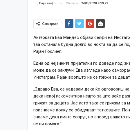
Објавено
05/05/2020 9:19:29
Од
Плусинфо
Сподели
Актерката Ева Мендес објави селфи на Инстагра
таа останала будна долго во ноќта за да се по
Рајан Гослинг.
Една од нејзините пријателки го доведе под зн
може да се заклучи, Ева изгледа како самохрана
Инстаграм, Рајан воопшто не се грижи за децат
„Здраво Ева, се надевам дека ќе одговориш на
дека некој искоментира нешто за што веќе раз
грижат за децата. Јас исто така се грижам за м
признаеме колку се обидуваат татковците. Поне
знаеме дека имате сопруг, но според вашето пи
не ви помага.“