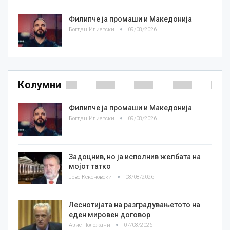
Филипче ја промаши и Македонија
Богдан Илиевски
09/08/2026
Колумни
Филипче ја промаши и Македонија
Богдан Илиевски
09/08/2026
Задоцнив, но ја исполнив желбата на
мојот татко
Јове Кекеновски
08/08/2026
Леснотијата на разградувањетото на
еден мировен договор
Азис Положани
07/08/2026