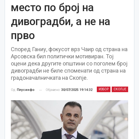
место по број на
дивоградби, а не на
прво
Според Ганиу, фокусот врз Чаир од страна на
Арсовска бил политички мотивиран. Тој
оцени дека другите општини со поголем број
дивоградби не биле споменати од страна на
градоначалничката на Скопје.
ИЗБОР
СКОПЈЕ
Објавено
30/07/2025 19:14:32
Од
Плусинфо