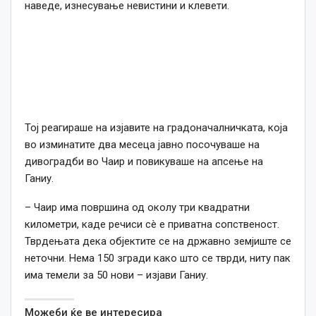
наведе, изнесување невистини и клевети.
Тој реагираше на изјавите на градоначалничката, која
во изминатите два месеца јавно посочуваше на
дивоградби во Чаир и повикуваше на апсење на
Ганиу.
– Чаир има површина од околу три квадратни
километри, каде речиси сè е приватна сопственост.
Тврдењата дека објектите се на државно земјиште се
неточни. Нема 150 згради како што се тврди, ниту пак
има темели за 50 нови – изјави Ганиу.
Можеби ќе ве интересира