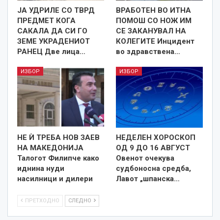
ЈА УДРИЛЕ СО ТВРД
ВРАБОТЕН ВО ИТНА
ПРЕДМЕТ КОГА
ПОМОШ СО НОЖ ИМ
САКАЛА ДА СИ ГО
СЕ ЗАКАНУВАЛ НА
ЗЕМЕ УКРАДЕНИОТ
КОЛЕГИТЕ Инцидент
РАНЕЦ Две лица…
во здравствена…
ИЗБОР
ИЗБОР
НЕ Ѝ ТРЕБА НОВ ЗАЕВ
НЕДЕЛЕН ХОРОСКОП
НА МАКЕДОНИЈА
ОД 9 ДО 16 АВГУСТ
Талогот Филипче како
Овенот очекува
иднина нуди
судбоносна средба,
насилници и дилери
Лавот „шпанска…
ПРЕТХОДНО
СЛЕДНО