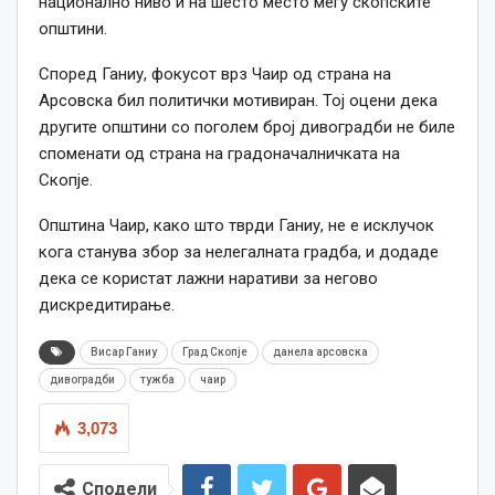
национално ниво и на шесто место меѓу скопските
општини.
Според Ганиу, фокусот врз Чаир од страна на
Арсовска бил политички мотивиран. Тој оцени дека
другите општини со поголем број дивоградби не биле
споменати од страна на градоначалничката на
Скопје.
Општина Чаир, како што тврди Ганиу, не е исклучок
кога станува збор за нелегалната градба, и додаде
дека се користат лажни наративи за негово
дискредитирање.
Висар Ганиу
Град Скопје
данела арсовска
дивоградби
тужба
чаир
3,073
Сподели