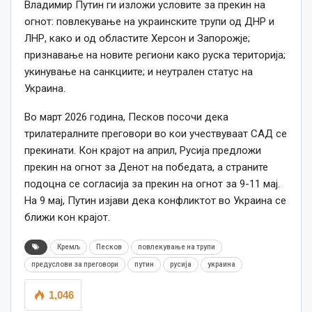
Владимир Путин ги изложи условите за прекин на
огнот: повлекување на украинските трупи од ДНР и
ЛНР, како и од областите Херсон и Запорожје;
признавање на новите региони како руска територија;
укинување на санкциите; и неутрален статус на
Украина.
Во март 2026 година, Песков посочи дека
трилатералните преговори во кои учествуваат САД се
прекинати. Кон крајот на април, Русија предложи
прекин на огнот за Денот на победата, а страните
подоцна се согласија за прекин на огнот за 9-11 мај.
На 9 мај, Путин изјави дека конфликтот во Украина се
ближи кон крајот.
Кремљ
Песков
повлекување на трупи
предуслови за преговори
путин
русија
украина
1,046