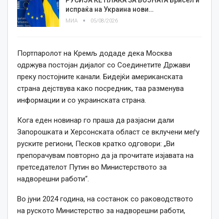
испраќа на Украина нови…
МИА
05/08/2026
Портпаролот на Кремљ додаде дека Москва
одржува постојан дијалог со Соединетите Држави
преку постојните канали. Бидејќи американската
страна дејствува како посредник, таа разменува
информации и со украинската страна.
Кога еден новинар го праша да разјасни дали
Запорошката и Херсонската област се вклучени меѓу
руските региони, Песков кратко одговори: „Ви
препорачувам повторно да ја прочитате изјавата на
претседателот Путин во Министерството за
надворешни работи“.
Во јуни 2024 година, на состанок со раководството
на руското Министерство за надворешни работи,