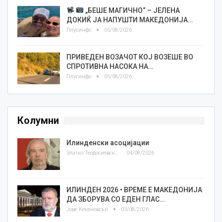
„БЕШЕ МАГИЧНО“ – ЈЕЛЕНА
ДОКИЌ ЈА НАПУШТИ МАКЕДОНИЈА…
Плусинфо
05/08/2026
ПРИВЕДЕН ВОЗАЧОТ КОЈ ВОЗЕШЕ ВО
СПРОТИВНА НАСОКА НА…
Плусинфо
05/08/2026
Колумни
Илинденски асоцијации
Златко Теодосиевски
04/08/2026
ИЛИНДЕН 2026 • ВРЕМЕ Е МАКЕДОНИЈА
ДА ЗБОРУВА СО ЕДЕН ГЛАС…
Јове Кекеновски
03/08/2026