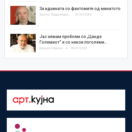
За иднината со фантомите од минатото
Златко Теодосиевски
31/07/2026
Јас немам проблем со „Цанде
Големиот“ и со некои поголеми…
Бранко Героски
30/07/2026