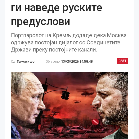
ги наведе руските
предуслови
Портпаролот на Кремљ додаде дека Москва
одржува постојан дијалог со Соединетите
Држави преку постојните канали.
СВЕТ
Објавено
13/05/2026 14:58:48
Од
Плусинфо