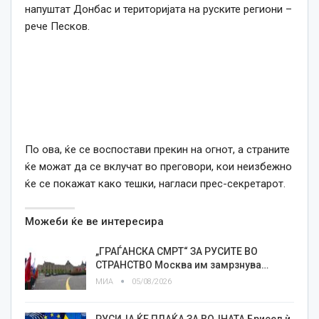
напуштат Донбас и територијата на руските региони –
рече Песков.
По ова, ќе се воспостави прекин на огнот, а страните
ќе можат да се вклучат во преговори, кои неизбежно
ќе се покажат како тешки, нагласи прес-секретарот.
Можеби ќе ве интересира
„ГРАЃАНСКА СМРТ“ ЗА РУСИТЕ ВО
СТРАНСТВО Москва им замрзнува…
МИА
05/08/2026
РУСИЈА ЌЕ ПЛАЌА ЗА ВОЈНАТА Брисел ѝ