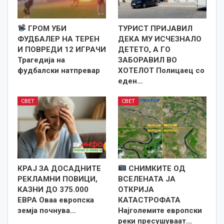
ГРОМ УБИ
ТУРИСТ ПРИЈАВИЛ
ФУДБАЛЕР НА ТЕРЕН
ДЕКА МУ ИСЧЕЗНАЛО
И ПОВРЕДИ 12 ИГРАЧИ
ДЕТЕТО, А ГО
Трагедија на
ЗАБОРАВИЛ ВО
фудбалски натпревар
ХОТЕЛОТ Полицаец со
еден…
СВЕТ
СВЕТ
КРАЈ ЗА ДОСАДНИТЕ
СНИМКИТЕ ОД
РЕКЛАМНИ ПОВИЦИ,
ВСЕЛЕНАТА ЈА
КАЗНИ ДО 375.000
ОТКРИЈА
ЕВРА Оваа европска
КАТАСТРОФАТА
земја почнува…
Најголемите европски
реки пресушуваат…