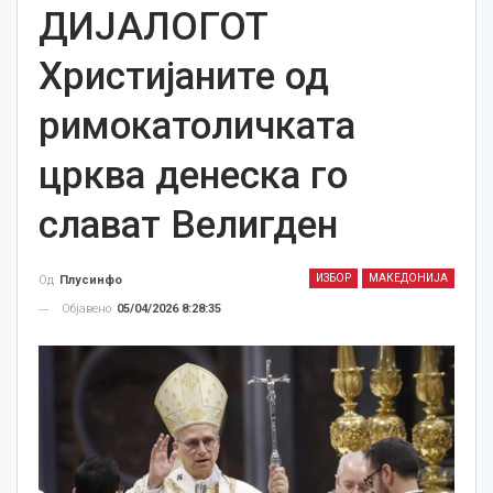
ДИЈАЛОГОТ
Христијаните од
римокатоличката
црква денеска го
слават Велигден
ИЗБОР
МАКЕДОНИЈА
Од
Плусинфо
Објавено
05/04/2026 8:28:35