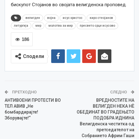
бискупот Стојанов во својата велигденска проповед.
велигден
војна
исус христос
киро стеојанов
литургија
мир
молотва за мир
пресвето срце исусово
186
Сподели
ПРЕТХОДНО
СЛЕДНО
АНТИВОЕНИ ПРОТЕСТИ ВО
ВРЕДНОСТИТЕ НА
ТЕЛ АВИВ „Не
ВЕЛИГДЕН НЕКА НЀ
бомбардирајте!
ОБЕДИНАТ ВО ГРАДЕЊЕТО
Зборувајте!“
ПОДОБРА ИДНИНА
Велигденска честитка од
претседателот на
Собранието Африм Гаши