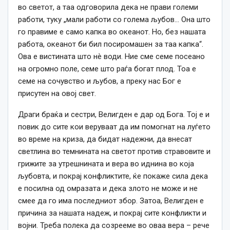
во светот, а таа одговорила дека не прави големи
работи, туку „мали работи со голема љубов… Она што
го правиме е само капка во океанот. Но, без нашата
работа, океанот би бил посиромашен за таа капка“.
Ова е вистината што нè води. Ние сме семе посеано
на огромно поле, семе што раѓа богат плод. Тоа е
семе на сочувство и љубов, а преку нас Бог е
присутен на овој свет.
Драги браќа и сестри, Велигден е дар од Бога. Тој е и
повик до сите кои веруваат да им помогнат на луѓето
во време на криза, да бидат надежни, да внесат
светлина во темнината на светот против стравовите и
грижите за утрешнината и вера во иднина во која
љубовта, и покрај конфликтите, ќе покаже сила дека
е посилна од омразата и дека злото не може и не
смее да го има последниот збор. Затоа, Велигден е
причина за нашата надеж, и покрај сите конфликти и
војни. Треба полека да созрееме во оваа вера – рече