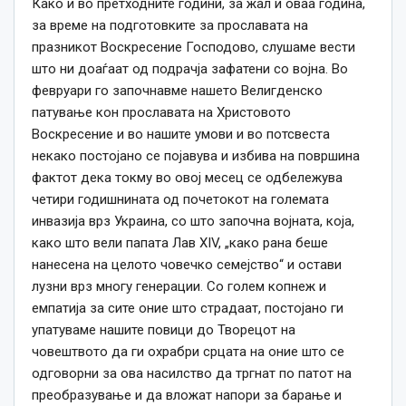
Како и во претходните години, за жал и оваа година,
за време на подготовките за прославата на
празникот Воскресение Господово, слушаме вести
што ни доаѓаат од подрачја зафатени со војна. Во
февруари го започнавме нашето Велигденско
патување кон прославата на Христовото
Воскресение и во нашите умови и во потсвеста
некако постојано се појавува и избива на површина
фактот дека токму во овој месец се одбележува
четири годишнината од почетокот на големата
инвазија врз Украина, со што започна војната, која,
како што вели папата Лав XIV, „како рана беше
нанесена на целото човечко семејство“ и остави
лузни врз многу генерации. Со голем копнеж и
емпатија за сите оние што страдаат, постојано ги
упатуваме нашите повици до Творецот на
човештвото да ги охрабри срцата на оние што се
одговорни за ова насилство да тргнат по патот на
преобразување и да вложат напори за барање и