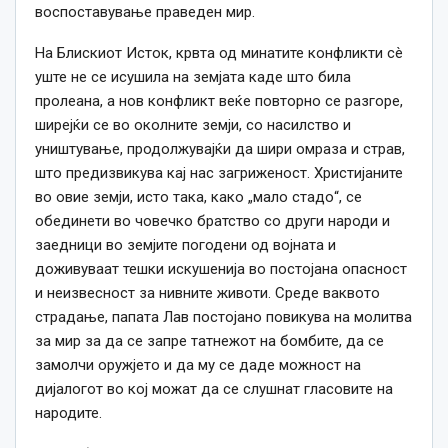
воспоставување праведен мир.
На Блискиот Исток, крвта од минатите конфликти сè
уште не се исушила на земјата каде што била
пролеана, а нов конфликт веќе повторно се разгоре,
ширејќи се во околните земји, со насилство и
уништување, продолжувајќи да шири омраза и страв,
што предизвикува кај нас загриженост. Христијаните
во овие земји, исто така, како „мало стадо“, се
обединети во човечко братство со други народи и
заедници во земјите погодени од војната и
доживуваат тешки искушенија во постојана опасност
и неизвесност за нивните животи. Среде ваквото
страдање, папата Лав постојано повикува на молитва
за мир за да се запре татнежот на бомбите, да се
замолчи оружјето и да му се даде можност на
дијалогот во кој можат да се слушнат гласовите на
народите
.