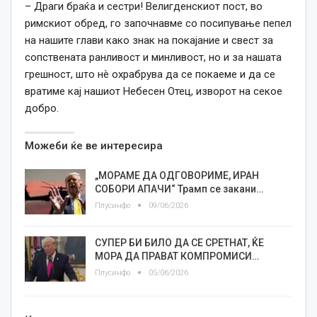
– Драги браќа и сестри! Велигденскиот пост, во
римскиот обред, го започнавме со посипување пепел
на нашите глави како знак на покајание и свест за
сопствената ранливост и минливост, но и за нашата
грешност, што нè охрабрува да се покаеме и да се
вратиме кај нашиот Небесен Отец, изворот на секое
добро.
Можеби ќе ве интересира
„МОРАМЕ ДА ОДГОВОРИМЕ, ИРАН
СОБОРИ АПАЧИ“ Трамп се закани…
Плусинфо
09/06/2026
СУПЕР БИ БИЛО ДА СЕ СРЕТНАТ, ЌЕ
МОРА ДА ПРАВАТ КОМПРОМИСИ…
Плусинфо
05/06/2026