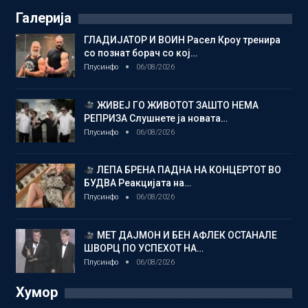
Галерија
ГЛАДИЈАТОР И ВОИН Расел Кроу тренира
со познат борач со кој…
Плусинфо
06/08/2026
ЖИВЕЈ ГО ЖИВОТОТ ЗАШТО НЕМА
РЕПРИЗА Слушнете ја новата…
Плусинфо
06/08/2026
ЛЕПА БРЕНА ПАДНА НА КОНЦЕРТОТ ВО
БУДВА Реакцијата на…
Плусинфо
06/08/2026
МЕТ ДАЈМОН И БЕН АФЛЕК ОСТАНАЛЕ
ШВОРЦ ПО УСПЕХОТ НА…
Плусинфо
06/08/2026
Хумор