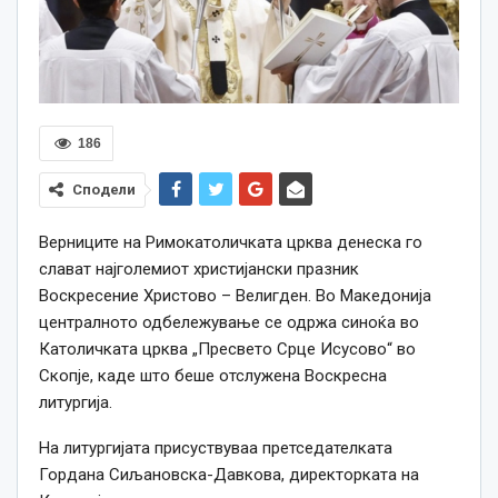
186
Сподели
Верниците на Римокатоличката црква денеска го
слават најголемиот христијански празник
Воскресение Христово – Велигден.
В
о Македонија
централното одбележување се одржа синоќа во
Католичката црква „Пресвето Срце Исусово“ во
Скопје, каде што беше отслужена Воскресна
литургија.
На литургијата присуствуваа претседателката
Гордана Сиљановска-Давкова, директорката на