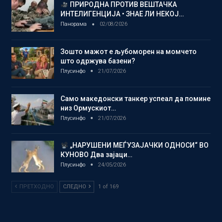
ПРИРОДНА ПРОТИВ ВЕШТАЧКА
ИНТЕЛИГЕНЦИЈА • ЗНАЕ ЛИ НЕКОЈ…
Панорама
02/08/2026
Зошто мажот е љубоморен на момчето
што одржува базени?
Плусинфо
21/07/2026
Само македонски танкер успеал да помине
низ Ормускиот…
Плусинфо
21/07/2026
„НАРУШЕНИ МЕЃУЗАЈАЧКИ ОДНОСИ“ ВО
КУНОВО Два зајаци…
Плусинфо
24/05/2026
ПРЕТХОДНО
СЛЕДНО
1 of 169