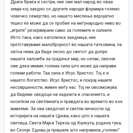
Драги браќа и сестри, ние сме мал народ во оваа
земја кој заедно со другите народи формира големо
човечко семејство, но нашето мислење веројатно
тешко ќе може да се пробие на меѓународно ниво во
„игрите“ резервирани само за големите и силните.
Исто така, како католичка заедница, ние
претставуваме малобројност во нашата татковина, па
затоа нема да биде лесно до светот да допре
нашата заложба за градење мир, но сепак, свесни
сме дека имаме голема сила што може да направи
големи работи. Таа сила е Исус Христос. Тој е и
нашето богатство. Исус Христос, и покрај нашите
несовршености, живее меѓу нас. Тој ни овозможува
да бидеме сведоци на надежта и спасението, и
носители на светлината и правдата во времето во кое
живееме. За ова сведочат и светли личности од
историјата на нашата Црква, како што е нашата
светица, Света Мајка Тереза од Калкута, родена тука,
во Скопје. Еднаш ја прашале што направила „големо“