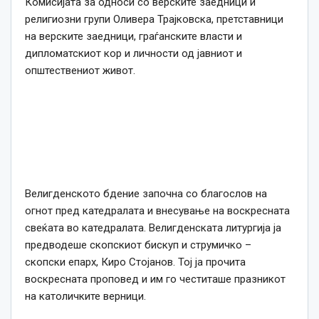
Комисијата за односи со верските заедници и
религиозни групи Оливера Трајковска, претставници
на верските заедници, граѓанските власти и
дипломатскиот кор и личности од јавниот и
општествениот живот.
Велигденското бдение започна со благослов на
огнот пред катедралата и внесување на воскресната
свеќата во катедралата. Велигденската литургија ја
предводеше скопскиот бискуп и струмичко –
скопски епарх, Киро Стојанов. Тој ја прочита
воскресната проповед и им го честиташе празникот
на католичките верници.