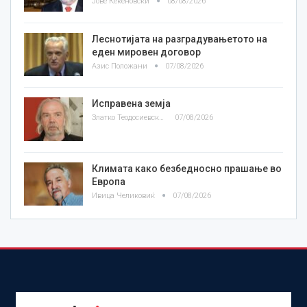
Јове Кекеновски
08/08/2026
Леснотијата на разградувањетото на
еден мировен договор
Азис Положани
07/08/2026
Исправена земја
Златко Теодосиевски
07/08/2026
Климата како безбедносно прашање во
Европа
Ивица Челиковиќ
07/08/2026