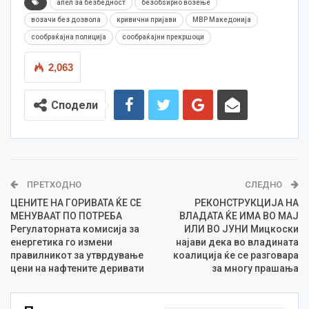
апел за безбедност
безобѕирно возење
возачи без дозвола
кривични пријави
МВР Македонија
сообраќајна полиција
сообраќајни прекршоци
2,063
Сподели
ПРЕТХОДНО
СЛЕДНО
ЦЕНИТЕ НА ГОРИВАТА ЌЕ СЕ
РЕКОНСТРУКЦИЈА НА
МЕНУВААТ ПО ПОТРЕБА
ВЛАДАТА ЌЕ ИМА ВО МАЈ
Регулаторната комисија за
ИЛИ ВО ЈУНИ Мицкоски
енергетика го измени
најави дека во владината
правилникот за утврдување
коалиција ќе се разговара
цени на нафтените деривати
за многу прашања