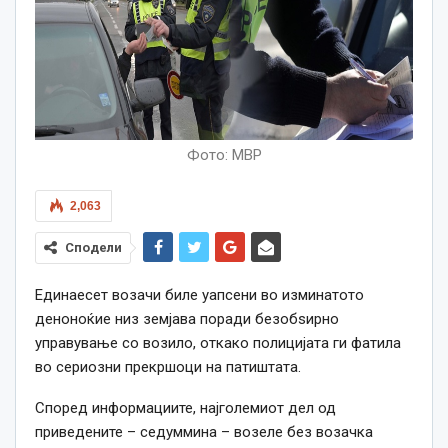
Фото: МВР
2,063
Сподели
Единаесет возачи биле уапсени во изминатото
деноноќие низ земјава поради безобѕирно
управување со возило, откако полицијата ги фатила
во сериозни прекршоци на патиштата.
Според информациите, најголемиот дел од
приведените – седуммина – возеле без возачка