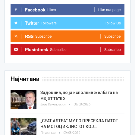
Facebook
Likes
Like our page
Twitter
Followers
Follow Us
RSS
Subscribe
Subscribe
Plusinfomk
Subscribe
Subscribe
Најчитани
Задоцнив, но ја исполнив желбата на
мојот татко
Јове Кекеновски
08/08/2026
„СЕАТ АЛТЕА“ МУ ГО ПРЕСЕКЛА ПАТОТ
НА МОТОЦИКЛИСТОТ КОЈ…
Плусинфо
09/08/2026