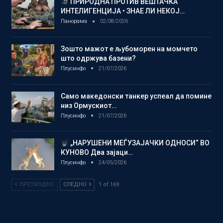
ПРИРОДНА ПРОТИВ ВЕШТАЧКА
ИНТЕЛИГЕНЦИЈА • ЗНАЕ ЛИ НЕКОЈ…
Панорама
02/08/2026
Зошто мажот е љубоморен на момчето
што одржува базени?
Плусинфо
21/07/2026
Само македонски танкер успеал да помине
низ Ормускиот…
Плусинфо
21/07/2026
„НАРУШЕНИ МЕЃУЗАЈАЧКИ ОДНОСИ“ ВО
КУНОВО Два зајаци…
Плусинфо
24/05/2026
ПРЕТХОДНО
СЛЕДНО
1 of 169