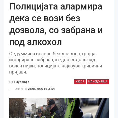
Полицијата алармира
дека се вози без
дозвола, со забрана и
под алкохол
Седуммина возеле без дозвола, тројца
игнорирале забрана, а еден седнал зад
волан пијан, полицијата најавува кривични
пријави.
ИЗБОР
МАКЕДОНИЈА
Од
Плусинфо
Објавено
23/03/2026 14:05:54