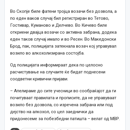
Во Скопје биле фатени тројца возачи без дозвола, а
по еден ваков случај бил регистриран во Тетово,
Гостивар, Куманово и Делчево. Во Кичево биле
откриени двајца возачи со активна забрана, додека
еден таков случај имало и во Ресен. Во Македонски
Брод, пак, полицијата затекнала возач кој управувал
возило во алкохолизирана состојба.
Од полицијата информираат дека по целосно
расчистување на случаите ќе бидат поднесени
соодветни кривични пријави.
– Апелираме до сите учесници во сообраќајот да ги
почитуваат правилата и прописите, да не управуваат
возило без дозвола, со изречена забрана или под
дејство на алкохол, со цел заеднички да
придонесеме за побезбедни патишта – велат од МВР.