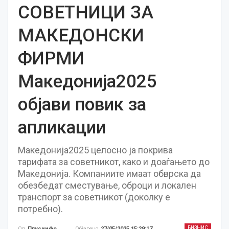
СОВЕТНИЦИ ЗА
МАКЕДОНСКИ
ФИРМИ
Македонија2025
објави повик за
апликации
Македонија2025 целосно ја покрива
тарифата за советникот, како и доаѓањето до
Македонија. Компаниите имаат обврска да
обезбедат сместување, оброци и локален
транспорт за советникот (доколку е
потребно).
БИЗНИС
Објавено
27/05/2025 15:29:17
Од
Плусинфо