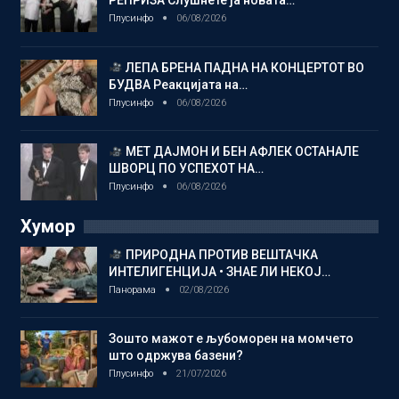
РЕПРИЗА Слушнете ја новата…
Плусинфо
06/08/2026
ЛЕПА БРЕНА ПАДНА НА КОНЦЕРТОТ ВО
БУДВА Реакцијата на…
Плусинфо
06/08/2026
МЕТ ДАЈМОН И БЕН АФЛЕК ОСТАНАЛЕ
ШВОРЦ ПО УСПЕХОТ НА…
Плусинфо
06/08/2026
Хумор
ПРИРОДНА ПРОТИВ ВЕШТАЧКА
ИНТЕЛИГЕНЦИЈА • ЗНАЕ ЛИ НЕКОЈ…
Панорама
02/08/2026
Зошто мажот е љубоморен на момчето
што одржува базени?
Плусинфо
21/07/2026