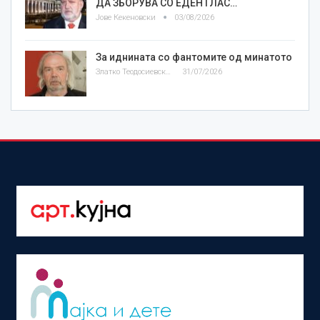
ДА ЗБОРУВА СО ЕДЕН ГЛАС…
Јове Кекеновски
03/08/2026
За иднината со фантомите од минатото
Златко Теодосиевски
31/07/2026