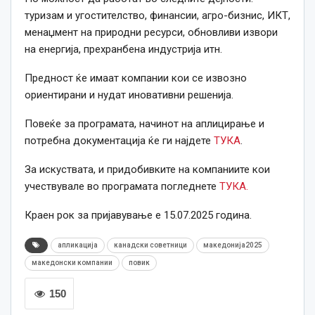
туризам и угостителство, финансии, агро-бизнис, ИКТ,
менаџмент на природни ресурси, обновливи извори
на енергија, прехранбена индустрија итн.
Предност ќе имаат компании кои се извозно
ориентирани и нудат иновативни решенија.
Повеќе за програмата, начинот на аплицирање и
потребна документација ќе ги најдете
ТУКА
.
За искуствата, и придобивките на компаниите кои
учествувале во програмата погледнете
ТУКА.
Краен рок за пријавување е 15.07.2025 година.
апликација
канадски советници
македонија2025
македонски компании
повик
150