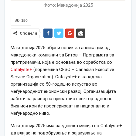
Фото: Македонија 2025
150
Сподели
Македонија2025 објави повик за апликации од
македонски компании за Битов – Програмата за
претприемачи, која е основана во соработка со
Catalyste+
(поранешна CESO – Canadian Executive
Service Organization). Catalyste+ е канадска
организација со 50-годишнo искуство во
меѓународниот економски развој. Организацијата
работи на развој на приватниот сектор односно
бизниси кои ќе просперираат на национално и
меѓународно ниво.
Македонија2025 има заедничка мисија со Catalyste+
да влијае на подобрување и зајакување на