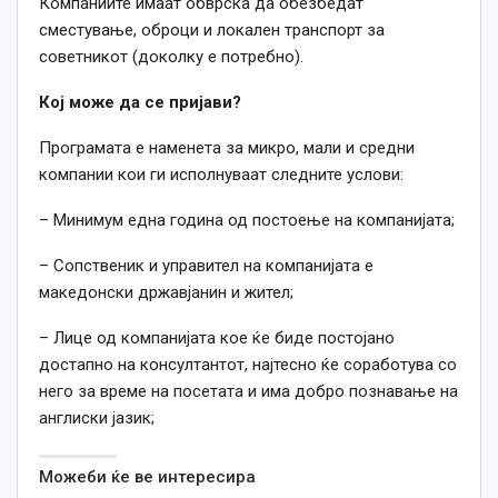
Компаниите имаат обврска да обезбедат
сместување, оброци и локален транспорт за
советникот (доколку е потребно).
Кој може да се пријави?
Програмата е наменета за микро, мали и средни
компании кои ги исполнуваат следните услови:
– Минимум една година од постоење на компанијата;
– Сопственик и управител на компанијата е
македонски државјанин и жител;
– Лице од компанијата кое ќе биде постојано
достапно на консултантот, најтесно ќе соработува со
него за време на посетата и има добро познавање на
англиски јазик;
Можеби ќе ве интересира