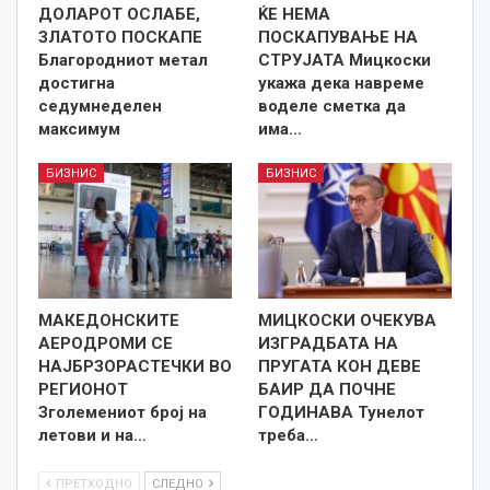
ДОЛАРОТ ОСЛАБЕ,
ЌЕ НЕМА
ЗЛАТОТО ПОСКАПЕ
ПОСКАПУВАЊЕ НА
Благородниот метал
СТРУЈАТА Мицкоски
достигна
укажа дека навреме
седумнеделен
воделе сметка да
максимум
има…
БИЗНИС
БИЗНИС
МАКЕДОНСКИТЕ
МИЦКОСКИ ОЧЕКУВА
АЕРОДРОМИ СЕ
ИЗГРАДБАТА НА
НАЈБРЗОРАСТЕЧКИ ВО
ПРУГАТА КОН ДЕВЕ
РЕГИОНОТ
БАИР ДА ПОЧНЕ
Зголемениот број на
ГОДИНАВА Тунелот
летови и на…
треба…
ПРЕТХОДНО
СЛЕДНО