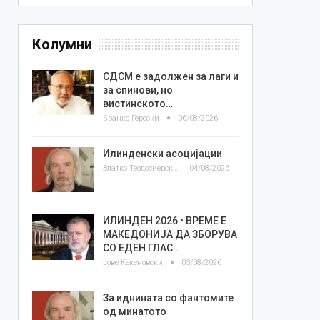
Колумни
СДСМ е задолжен за лаги и
за спинови, но
вистинското…
Бранко Героски
06/08/2026
Илинденски асоцијации
Златко Теодосиевски
04/08/2026
ИЛИНДЕН 2026 • ВРЕМЕ Е
МАКЕДОНИЈА ДА ЗБОРУВА
СО ЕДЕН ГЛАС…
Јове Кекеновски
03/08/2026
За иднината со фантомите
од минатото