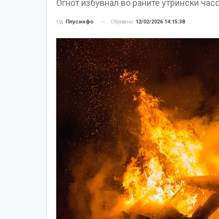
Огнот избувнал во раните утрински часо
Објавено
12/02/2026 14:15:38
Од
Плусинфо