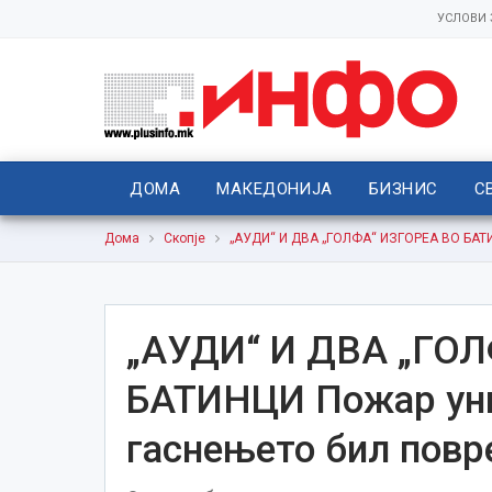
УСЛОВИ
ДОМА
МАКЕДОНИЈА
БИЗНИС
С
Дома
Скопје
„АУДИ“ И ДВА „ГОЛФА“ ИЗГОРЕА ВО БАТИ
„АУДИ“ И ДВА „ГО
БАТИНЦИ Пожар уни
гаснењето бил пов