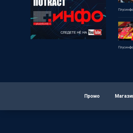
Плусинф
Плусинф
Промо
Магази