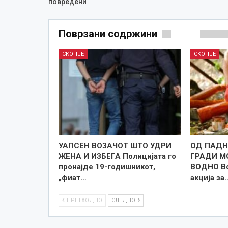
повредени
Поврзани содржини
СКОПЈЕ
СКОПЈЕ
УАПСЕН ВОЗАЧОТ ШТО УДРИ
ОД ПАДН
ЖЕНА И ИЗБЕГА Полицијата го
ГРАДИ М
пронајде 19-годишникот,
ВОДНО Во
„фиат…
акција за
ПРЕТХОДНО
СЛЕДНО