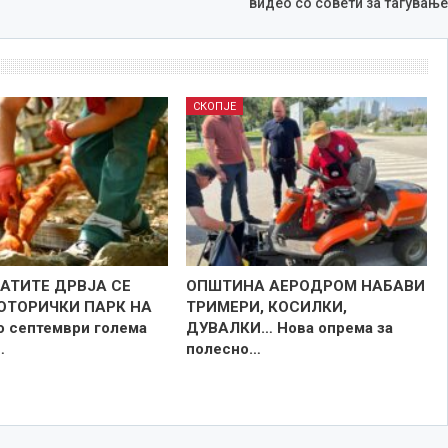
видео со совети за тагување
СКОПЈЕ
АТИТЕ ДРВЈА СЕ
ОПШТИНА АЕРОДРОМ НАБАВИ
ОТОРИЧКИ ПАРК НА
ТРИМЕРИ, КОСИЛКИ,
 септември голема
ДУВАЛКИ… Нова опрема за
…
полесно…