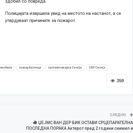
здобил со повреда.
Полицијата извршила увид на местото на настанот, а се
утврдуваат причините за пожарот.
томобили
пожар Батинци
противпожарна Скопје
СВР Скопје
359
СЛЕДНО
ЏЕЈМС ВАН ДЕР БИК ОСТАВИ СРЦЕПАРАТЕЛНА
ПОСЛЕДНА ПОРАКА Актерот пред 2 години снимил и