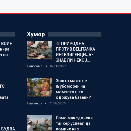
Хумор
 ВОИН
ПРИРОДНА
енира
ПРОТИВ ВЕШТАЧКА
ч со
ИНТЕЛИГЕНЦИЈА •
ЗНАЕ ЛИ НЕКОЈ…
Панорама
02/08/2026
Зошто мажот е
ТО
љубоморен на
А
момчето што
овата…
одржува базени?
Плусинфо
21/07/2026
Само македонски
танкер успеал да
 БУДВА
помине низ