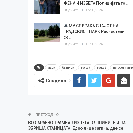
ЖЕНА И ИЗБЕГА Полицијата го…
Плусинфо
06/08/2026
МУ СЕ ВРАЌА СЈАЈОТ НА
ГРАДСКИОТ ПАРК Расчистени
се…
Плусинфо
01/08/2026
ауди
батинци
голф 7
голф 8
изгорени ав
Сподели
ПРЕТХОДНО
ВО САРАЕВО ТРАМВАЈ ИЗЛЕТА ОД ШИНИТЕ И ЈА
ЗБРИША СТАНИЦАТА! Едно лице загина, две се