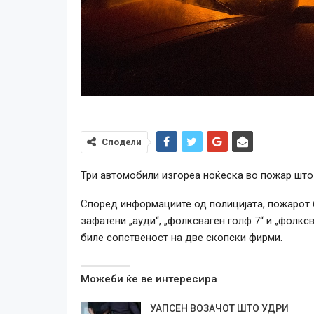
Сподели
Три автомобили изгореа ноќеска во пожар што 
Според информациите од полицијата, пожарот б
зафатени „ауди“, „фолксваген голф 7“ и „фолксв
биле сопственост на две скопски фирми.
Можеби ќе ве интересира
УАПСЕН ВОЗАЧОТ ШТО УДРИ