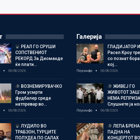
т
Галерија
РЕАЛ ГО СРУШИ
ГЛАДИЈАТОР И
СОПСТВЕНИОТ
Расел Кроу тр
РЕКОРД За Диоманде
со познат бора
ќе плати…
кој…
о
06/08/2026
Плусинфо
06/08/2026
ВОЗНЕМИРУВАЧКО
ЖИВЕЈ ГО
Гром усмрти
ЖИВОТОТ ЗАШ
фудбалер среде
НЕМА РЕПРИЗ
натпревар во…
Слушнете ја н
о
06/08/2026
Плусинфо
06/08/2026
ЛУДИЛО ВО
ЛЕПА БРЕНА
ТРАБЗОН, ТУРЦИТЕ
ПАДНА НА
ПОЛУДЕА ПО САЛАХ
КОНЦЕРТОТ ВО