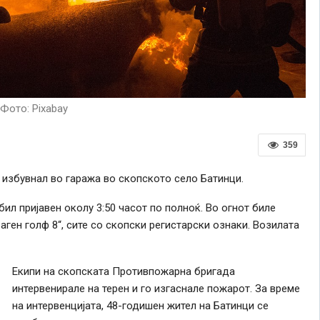
Фото: Pixabay
359
избувнал во гаража во скопското село Батинци.
ил пријавен околу 3:50 часот по полноќ. Во огнот биле
аген голф 8“, сите со скопски регистарски ознаки. Возилата
Екипи на скопската Противпожарна бригада
интервенирале на терен и го изгаснале пожарот. За време
на интервенцијата, 48-годишен жител на Батинци се