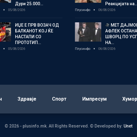
Дури 25.000…
Реакцијата на
о
05/08/2026
Плусинфо
06/08/2026
ИЏЕ Е ПРВ ВОЗАЧ ОД
МЕТ ДАЈМОН
БАЛКАНОТ КОЈ ЌЕ
АФЛЕК ОСТАН
НАСТАПИ СО
ШВОРЦ ПО УС
ПРОТОТИП…
НА…
о
05/08/2026
Плусинфо
06/08/2026
н
Здравје
Спорт
Импресум
Хумо
© 2026 - plusinfo.mk. All Rights Reserved.
© Developed by:
Unet