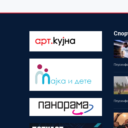
Спор
Плусинф
Плусинф