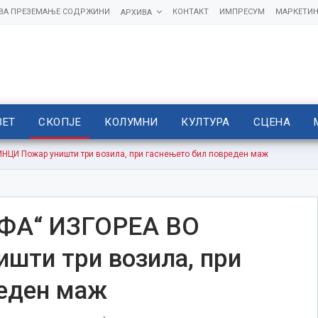
 ЗА ПРЕЗЕМАЊЕ СОДРЖИНИ
КОНТАКТ
ИМПРЕСУМ
МАРКЕТИН
АРХИВА
ВЕТ
СКОПЈЕ
КОЛУМНИ
КУЛТУРА
СЦЕНА
НЦИ Пожар уништи три возила, при гаснењето бил повреден маж
ЛФА“ ИЗГОРЕА ВО
шти три возила, при
реден маж