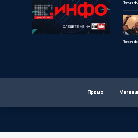
Плусинф
Плусинф
Промо
Магази