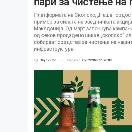
пари за чистење на 
Платформата на Скопско, „Наша гордос
пример за силата на заедничката акција
Македонија. Од март започнува кампања
од секое продадено шише „скопско“ или
собираат средства за чистење на наши
инфраструктура.
Објавено
26/02/2025 11:26:09
Од
Плусинфо