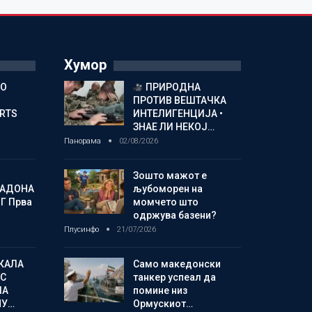
Хумор
ГО
ПРИРОДНА
ПРОТИВ ВЕШТАЧКА
ORTS
ИНТЕЛИГЕНЦИЈА •
ЗНАЕ ЛИ НЕКОЈ…
Панорама
02/08/2026
Зошто мажот е
МАДОНА
љубоморен на
Г Прва
момчето што
одржува базени?
Плусинфо
21/07/2026
КАЛА
Само македонски
С
танкер успеал да
ЛА
помине низ
МУ…
Ормускиот…