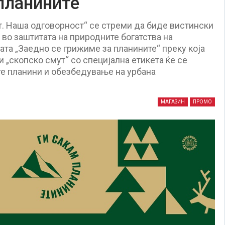
планините
т. Наша одговорност“ се стреми да биде вистински
 во заштитата на природните богатства на
та „Заедно се грижиме за планините“ преку која
 „скопско смут“ со специјална етикета ќе се
те планини и обезбедување на урбана
МАГАЗИН
ПРОМО