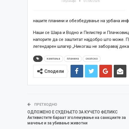
Плусинфо
01/06/2026
нашите планини и обезбедување на урбана инф
Наши се Шара и Водно и Пелистер и Плачковица
напорите да се заштитат најдобро што може. Пр
легендарен шлагер „Никогаш не заборавај дека 
кампања
планина
скопско
Сподели
ПРЕТХОДНО
ОДЛОЖЕНО Е СУДЕЊЕТО ЗА КУЧЕТО ФЕЛИКС
Активистите бараат зголемување на санкциите за
мачење и за убивање животни