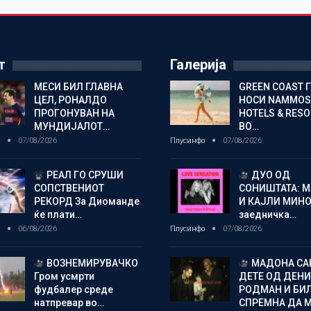
т
Галерија
МЕСИ БИЛ ГЛАВНА
GREEN COAST 
ЦЕЛ, РОНАЛДО
НОСИ NAMMOS
ПРОГОНУВАН НА
HOTELS & RES
МУНДИЈАЛОТ…
ВО…
о
07/08/2026
Плусинфо
07/08/2026
РЕАЛ ГО СРУШИ
ДУО ОД
СОПСТВЕНИОТ
СОНИШТАТА: 
РЕКОРД За Диоманде
И КАЈЛИ МИНО
ќе плати…
заедничка…
о
06/08/2026
Плусинфо
07/08/2026
ВОЗНЕМИРУВАЧКО
МАДОНА СА
Гром усмрти
ДЕТЕ ОД ДЕНИ
фудбалер среде
РОДМАН И БИ
натпревар во…
СПРЕМНА ДА 