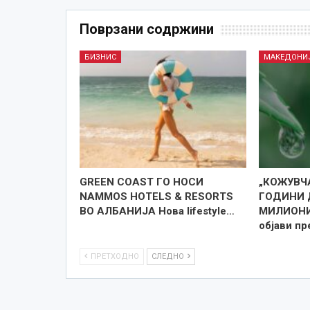
Поврзани содржини
БИЗНИС
МАКЕДОНИ
GREEN COAST ГО НОСИ
„КОЖУВЧ
NAMMOS HOTELS & RESORTS
ГОДИНИ 
ВО АЛБАНИЈА Нова lifestyle…
МИЛИОНИ 
објави п
ПРЕТХОДНО
СЛЕДНО