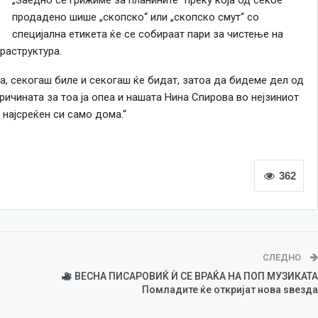
„Заедно се грижиме за планините“ преку која од секое
продадено шише „скопско“ или „скопско смут“ со
специјална етикета ќе се собираат пари за чистење на
раструктура.
, секогаш биле и секогаш ќе бидат, затоа да бидеме дел од
ичината за тоа ја опеа и нашата Нина Спирова во нејзиниот
најсреќен си само дома.“
362
СЛЕДНО
ВЕСНА ПИСАРОВИЌ Ѝ СЕ ВРАЌА НА ПОП МУЗИКАТА
Помладите ќе откријат нова ѕвезда