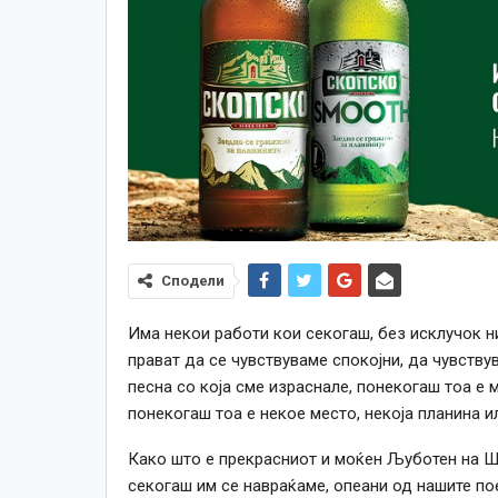
Сподели
Има некои работи кои секогаш, без исклучок ни
прават да се чувствуваме спокојни, да чувств
песна со која сме израснале, понекогаш тоа е 
понекогаш тоа е некое место, некоја планина ил
Како што е прекрасниот и моќен Љуботен на Ша
секогаш им се навраќаме, опеани од нашите пое