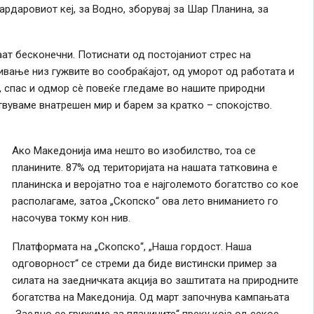
Вардаровиот кеј, за Водно, зборувај за Шар Планина, за
аат бесконечни. Потиснати од постојаниот стрес на
вање низ гужвите во сообраќајот, од уморот од работата и
, спас и одмор сè повеќе гледаме во нашите природни
вуваме внатрешен мир и барем за кратко – спокојство.
Ако Македонија има нешто во изобилство, тоа се
планините. 87% од територијата на нашата татковина е
планинска и веројатно тоа е најголемото богатство со кое
располагаме, затоа „Скопско“ ова лето вниманието го
насочува токму кон нив.
Платформата на „Скопско“, „Наша гордост. Наша
одговорност“ се стреми да биде вистински пример за
силата на заедничката акција во заштитата на природните
богатства на Македонија. Од март започнува кампањата