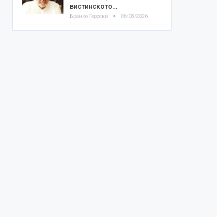
вистинското…
Бранко Героски
06/08/2026