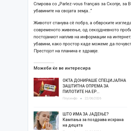
Спирова со „Parlez-vous français за Скопје, за 
убавините на својата земја…“
Животот станува сè побрз, а обврските изглед
современото живеење, од секојдневното проби
постојаниот наплив на информации на интернет
убавини, како простор каде можеме да почувст
Престојот на планина е здравје.
Можеби ќе ве интересира
ОКТА ДОНИРАШЕ СПЕЦИЈАЛНА
ЗАШТИТНА ОПРЕМА ЗА
ПИЛОТИТЕ НА ЕР…
Плусинфо
22/06/2026
ШТО ИМА ЗА ЈАДЕЊЕ?
Кампања за поздрава исхрана
на децата