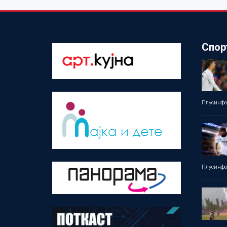
Спор
Плусинф
Плусинф