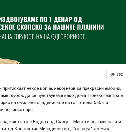
362
 притискаат некое копче, некој нерв за прекрасни емоции,
уваме љубов, да се чувствуваме како дома. Понекогаш тоа е
мирис на омиленото јадење кое ни го готвела баба, а
и нејзиниот врв.
ра, како што е Водно над Скопје… Места и пејзажи на кои
ти: од Константин Миладинов во „Т’га за југ“ до Нина