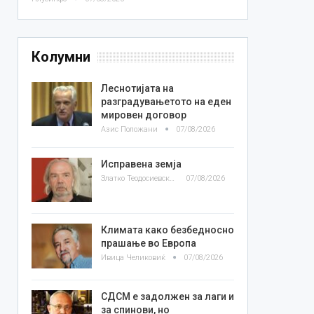
Колумни
Леснотијата на
разградувањетото на еден
мировен договор
Азис Положани
07/08/2026
Исправена земја
Златко Теодосиевски
07/08/2026
Климата како безбедносно
прашање во Европа
Ивица Челиковиќ
07/08/2026
СДСМ е задолжен за лаги и
за спинови, но