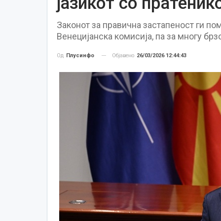
јазикот со пратеник
Законот за правична застапеност ги по
Венецијанска комисија, па за многу брз
Објавено
26/03/2026 12:44:43
Од
Плусинфо