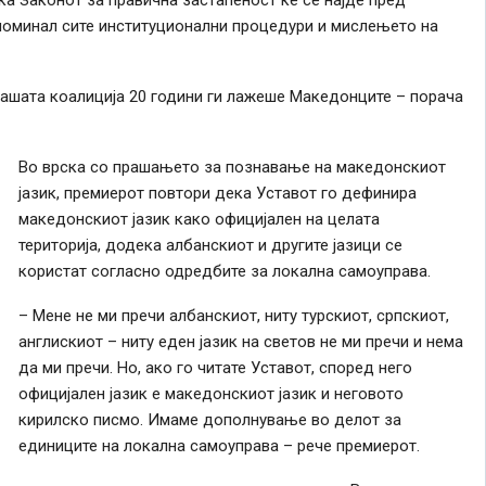
и поминал сите институционални процедури и мислењето на
 вашата коалиција 20 години ги лажеше Македонците – порача
Во врска со прашањето за познавање на македонскиот
јазик, премиерот повтори дека Уставот го дефинира
македонскиот јазик како официјален на целата
територија, додека албанскиот и другите јазици се
користат согласно одредбите за локална самоуправа.
– Мене не ми пречи албанскиот, ниту турскиот, српскиот,
англискиот – ниту еден јазик на светов не ми пречи и нема
да ми пречи. Но, ако го читате Уставот, според него
официјален јазик е македонскиот јазик и неговото
кирилско писмо. Имаме дополнување во делот за
единиците на локална самоуправа – рече премиерот.