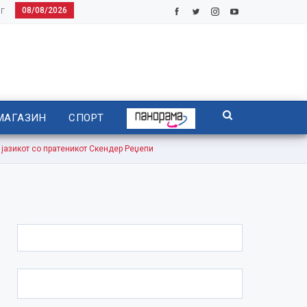
08/08/2026
Г
МАГАЗИН
СПОРТ
зикот со пратеникот Скендер Реџепи