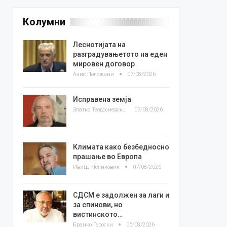
Колумни
Леснотијата на
разградувањетото на еден
мировен договор
Азис Положани
07/08/2026
Исправена земја
Златко Теодосиевски
07/08/2026
Климата како безбедносно
прашање во Европа
Ивица Челиковиќ
07/08/2026
СДСМ е задолжен за лаги и
за спинови, но
вистинското…
Бранко Героски
06/08/2026