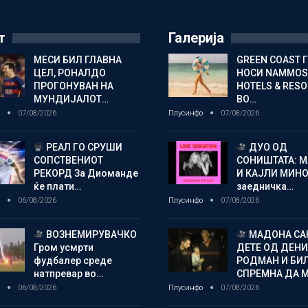
т
Галерија
МЕСИ БИЛ ГЛАВНА
GREEN COAST 
ЦЕЛ, РОНАЛДО
НОСИ NAMMOS
ПРОГОНУВАН НА
HOTELS & RES
МУНДИЈАЛОТ…
ВО…
о
07/08/2026
Плусинфо
07/08/2026
РЕАЛ ГО СРУШИ
ДУО ОД
СОПСТВЕНИОТ
СОНИШТАТА: 
РЕКОРД За Диоманде
И КАЈЛИ МИНО
ќе плати…
заедничка…
о
06/08/2026
Плусинфо
07/08/2026
ВОЗНЕМИРУВАЧКО
МАДОНА СА
Гром усмрти
ДЕТЕ ОД ДЕНИ
фудбалер среде
РОДМАН И БИ
натпревар во…
СПРЕМНА ДА 
о
06/08/2026
Плусинфо
07/08/2026