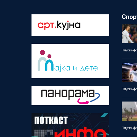
Спор
Плусинф
Плусинф
Плусинф