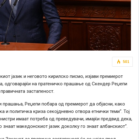
501
киот јазик и неговото кирилско писмо, изјави премиерот
а, одговарајќи на пратеничко прашање од Скендер Реџепи
 правичната застапеност.
и прашања, Реџепи побара од премиерот да објасни, како
а и политичка криза секојдневно отвора етнички теми“. Тој
нистри имаат потреба од преведувачи, имајќи предвид дека,
о знаат македонскиот јазик доколку го знаат албанскиот“.
а Законот за правична застапеност ќе се најде пред