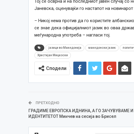
Тој се осврна и на последниот јавен случај с
Јаневска, оценувајќи го настапот на новинарот 
– Никој нема против да го користите албанскиот
се знае дека официјалниот јазик во оваа држа
меѓународна употреба – нагласи тој.
јазици во Македонија
македонски јазик
полити
Христијан Мицкоски
Сподели
ПРЕТХОДНО
ГРАДИМЕ ЕВРОПСКА ИДНИНА, А ГО ЗАЧУВУВАМЕ И
ИДЕНТИТЕТОТ Минчев на сесија во Брисел