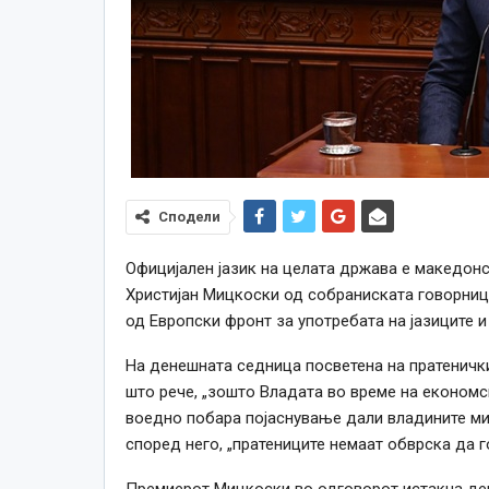
Сподели
Официјален јазик на целата држава е македонс
Христијан Мицкоски од собраниската говорниц
од Европски фронт за употребата на јазиците и
На денешната седница посветена на пратеничк
што рече, „зошто Владата во време на економск
воедно побара појаснување дали владините ми
според него, „пратениците немаат обврска да г
Премиерот Мицкоски во одговорот истакна дек