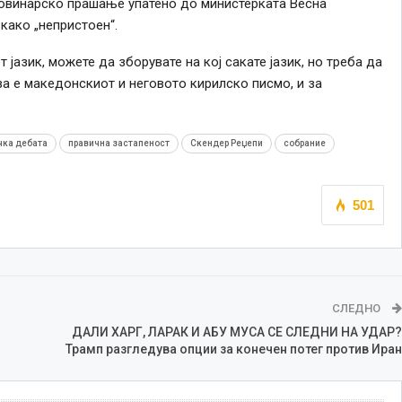
о новинарско прашање упатено до министерката Весна
како „непристоен“.
 јазик, можете да зборувате на кој сакате јазик, но треба да
ва е македонскиот и неговото кирилско писмо, и за
чка дебата
правична застапеност
Скендер Реџепи
собрание
501
СЛЕДНО
ДАЛИ ХАРГ, ЛАРАК И АБУ МУСА СЕ СЛЕДНИ НА УДАР?
Трамп разгледува опции за конечен потег против Иран