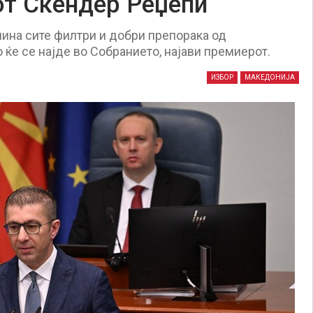
от Скендер Реџепи
мина сите филтри и добри препорака од
о ќе се најде во Собранието, најави премиерот.
ИЗБОР
МАКЕДОНИЈА