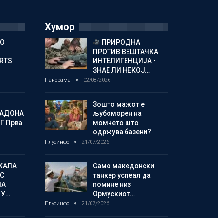
Хумор
ГО
ПРИРОДНА
ПРОТИВ ВЕШТАЧКА
ORTS
ИНТЕЛИГЕНЦИЈА •
ЗНАЕ ЛИ НЕКОЈ…
Панорама
02/08/2026
Зошто мажот е
МАДОНА
љубоморен на
Г Прва
момчето што
одржува базени?
Плусинфо
21/07/2026
КАЛА
Само македонски
С
танкер успеал да
ЛА
помине низ
МУ…
Ормускиот…
Плусинфо
21/07/2026