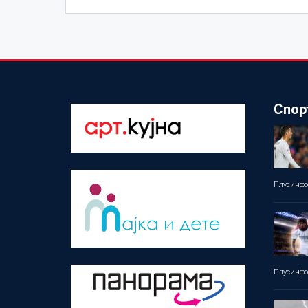
Спор
Плусинф
Плусинф