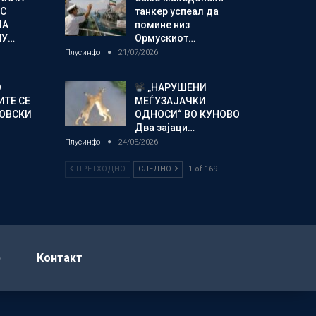
С
танкер успеал да
ЛА
помине низ
МУ…
Ормускиот…
Плусинфо
21/07/2026
О
„НАРУШЕНИ
ИТЕ СЕ
МЕЃУЗАЈАЧКИ
НОВСКИ
ОДНОСИ“ ВО КУНОВО
Два зајаци…
Плусинфо
24/05/2026
ПРЕТХОДНО
СЛЕДНО
1 of 169
р
Контакт