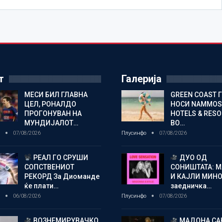
т
Галерија
МЕСИ БИЛ ГЛАВНА
GREEN COAST 
ЦЕЛ, РОНАЛДО
НОСИ NAMMOS
ПРОГОНУВАН НА
HOTELS & RES
МУНДИЈАЛОТ…
ВО…
о
07/08/2026
Плусинфо
07/08/2026
РЕАЛ ГО СРУШИ
ДУО ОД
СОПСТВЕНИОТ
СОНИШТАТА: 
РЕКОРД За Диоманде
И КАЈЛИ МИНО
ќе плати…
заедничка…
о
06/08/2026
Плусинфо
07/08/2026
ВОЗНЕМИРУВАЧКО
МАДОНА СА