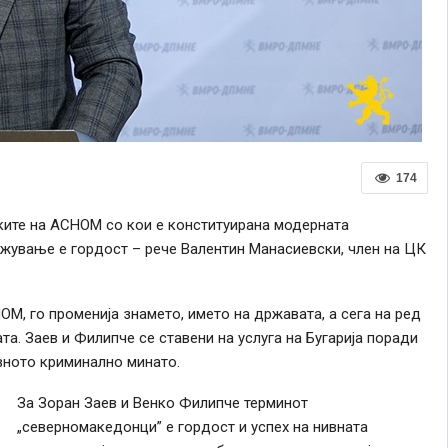
174
ките на АСНОМ со кои е конституирана модерната
жување е гордост – рече Валентин Манасиевски, член на ЦК
М, го променија знамето, името на државата, а сега на ред
ата. Заев и Филипче се ставени на услуга на Бугарија поради
вното криминално минато.
За Зоран Заев и Венко Филипче терминот
„северномакедонци” е гордост и успех на нивната