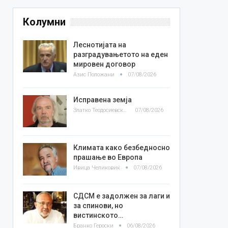
Колумни
Леснотијата на
разградувањетото на еден
мировен договор
Азис Положани
07/08/2026
Исправена земја
Златко Теодосиевски
07/08/2026
Климата како безбедносно
прашање во Европа
Ивица Челиковиќ
07/08/2026
СДСМ е задолжен за лаги и
за спинови, но
вистинското…
Бранко Героски
06/08/2026