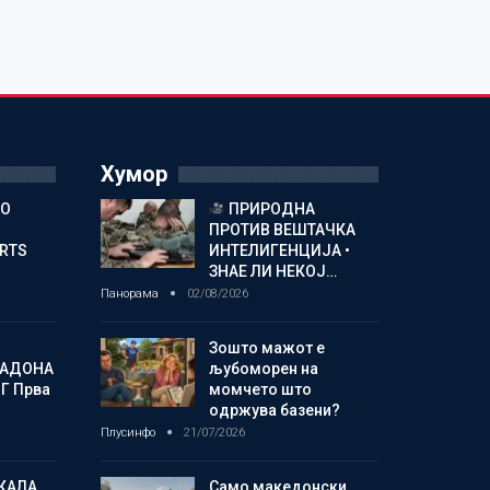
Хумор
ГО
ПРИРОДНА
ПРОТИВ ВЕШТАЧКА
ORTS
ИНТЕЛИГЕНЦИЈА •
ЗНАЕ ЛИ НЕКОЈ…
Панорама
02/08/2026
Зошто мажот е
МАДОНА
љубоморен на
Г Прва
момчето што
одржува базени?
Плусинфо
21/07/2026
КАЛА
Само македонски