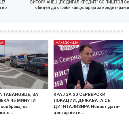
ЦЕ!
БИТОЛЧАНЕЦ „ПОДИГАЛ КРЕДИТ“ СО ПИШТОЛ Се
а во
обидел да ограби канцеларија за кредитирање
ЈА
МАКЕДОНИЈА
А ТАБАНОВЦЕ, ЗА
КРАЈ ЗА 20 СЕРВЕРСКИ
ЧЕКА 45 МИНУТИ
ЛОКАЦИИ, ДРЖАВАТА СЕ
сообраќај на
ДИГИТАЛИЗИРА Новиот дата-
ките…
центар ќе ги…