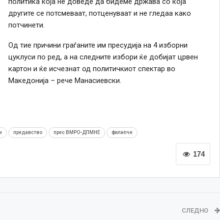
политика која не доведе да бидеме држава со која
другите се потсмеваат, потценуваат и не гледаа како
потчинети.
Од тие причини граѓаните им пресудија на 4 изборни
цуклуси по ред, а на следните избори ќе добијат црвен
картон и ќе исчезнат од политичкиот спектар во
Македонија – рече Манасиевски.
и
предавство
прес ВМРО-ДПМНЕ
филипче
174
СЛЕДНО