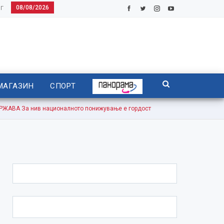
08/08/2026
Г
МАГАЗИН
СПОРТ
ВА За нив националното понижување е гордост