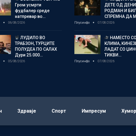
Гром усмрти
ДЕТЕ ОД ДЕНИ
фудбалер среде
РОДМАН И БИ
натпревар во…
СПРЕМНА ДА 
о
06/08/2026
Плусинфо
07/08/2026
ЛУДИЛО ВО
НАМЕСТО С
ТРАБЗОН, ТУРЦИТЕ
КЛИМА, КИНЕЗ
ПОЛУДЕА ПО САЛАХ
ЛАДАТ СО ЏИ
Дури 25.000…
ТИКВИ…
о
05/08/2026
Плусинфо
07/08/2026
н
Здравје
Спорт
Импресум
Хумо