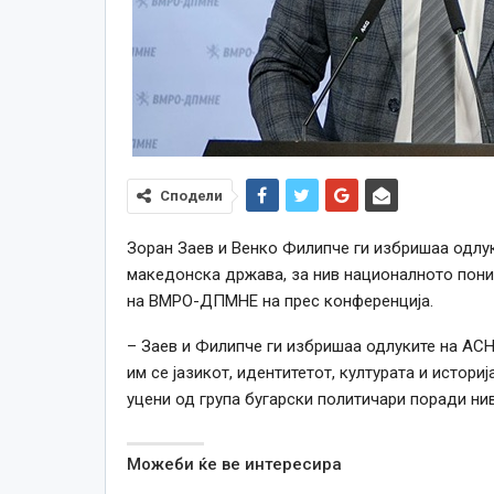
Сподели
Зоран Заев и Венко Филипче ги избришаа одлу
македонска држава, за нив националното пони
на ВМРО-ДПМНЕ на прес конференција.
– Заев и Филипче ги избришаа одлуките на АСНО
им се јазикот, идентитетот, културата и историј
уцени од група бугарски политичари поради ни
Можеби ќе ве интересира