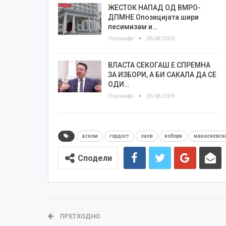
ЖЕСТОК НАПАД ОД ВМРО-
ДПМНЕ Опозицијата шири
песимизам и…
Плусинфо
06/08/2026
ВЛАСТА СЕКОГАШ Е СПРЕМНА
ЗА ИЗБОРИ, А БИ САКАЛА ДА СЕ
ОДИ…
Плусинфо
05/08/2026
асном
гордост
заев
избори
манасиевск
Сподели
ПРЕТХОДНО