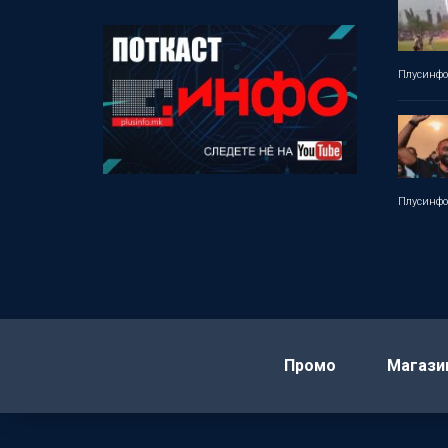
Плусинф
Плусинф
Промо
Магази