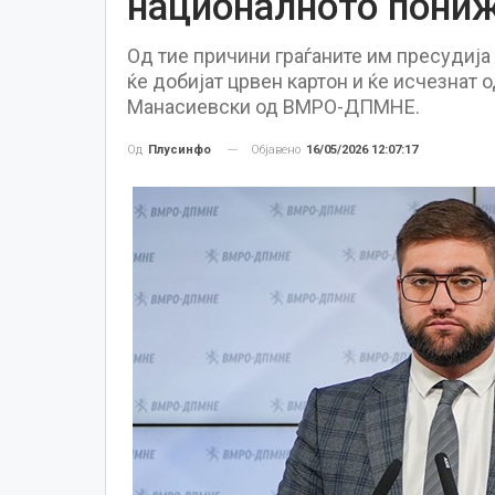
националното пониж
Од тие причини граѓаните им пресудија 
ќе добијат црвен картон и ќе исчезнат 
Манасиевски од ВМРО-ДПМНЕ.
Објавено
16/05/2026 12:07:17
Од
Плусинфо