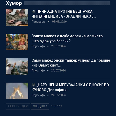
Хумор
ПРИРОДНА ПРОТИВ ВЕШТАЧКА
ИНТЕЛИГЕНЦИЈА • ЗНАЕ ЛИ НЕКОЈ…
Панорама
02/08/2026
Зошто мажот е љубоморен на момчето
што одржува базени?
Плусинфо
21/07/2026
Само македонски танкер успеал да помине
низ Ормускиот…
Плусинфо
21/07/2026
„НАРУШЕНИ МЕЃУЗАЈАЧКИ ОДНОСИ“ ВО
КУНОВО Два зајаци…
Плусинфо
24/05/2026
ПРЕТХОДНО
СЛЕДНО
1 of 169