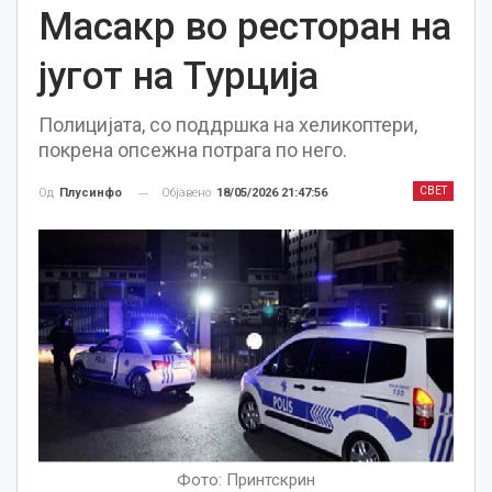
Масакр во ресторан на
југот на Турција
Полицијата, со поддршка на хеликоптери,
покрена опсежна потрага по него.
СВЕТ
Објавено
18/05/2026 21:47:56
Од
Плусинфо
Фото: Принтскрин