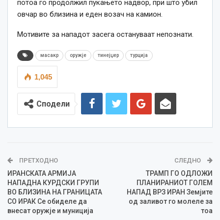
потоа го продолжил пукањето надвор, при што убил
овчар во близина и еден возач на камион.
Мотивите за нападот засега остануваат непознати.
масакр
оружје
тинејџер
турција
1,045
Сподели
ПРЕТХОДНО
СЛЕДНО
ИРАНСКАТА АРМИЈА
ТРАМП ГО ОДЛОЖИ
НАПАДНА КУРДСКИ ГРУПИ
ПЛАНИРАНИОТ ГОЛЕМ
ВО БЛИЗИНА НА ГРАНИЦАТА
НАПАД ВРЗ ИРАН Земјите
СО ИРАК Се обиделе да
од заливот го молеле за
внесат оружје и муниција
тоа