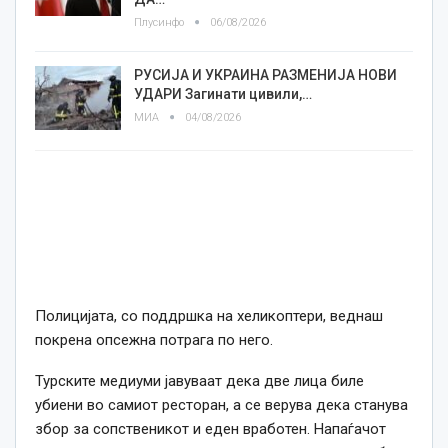
Плусинфо
06/08/2026
РУСИЈА И УКРАИНА РАЗМЕНИЈА НОВИ
УДАРИ Загинати цивили,…
МИА
04/08/2026
Полицијата, со поддршка на хеликоптери, веднаш
покрена опсежна потрага по него.
Турските медиуми јавуваат дека две лица биле
убиени во самиот ресторан, а се верува дека станува
збор за сопственикот и еден вработен. Напаѓачот