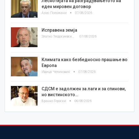
Леснотијата на разградувањетото на
еден мировен договор
Азис Положани
07/08/2026
Исправена земја
Златко Теодосиевски
07/08/2026
Климата како безбедносно прашање во
Европа
Ивица Челиковиќ
07/08/2026
СДСМ е задолжен за лаги и за спинови,
но вистинското…
Бранко Героски
06/08/2026