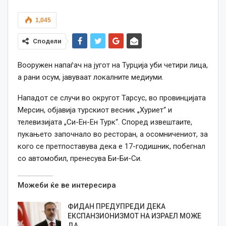
1,045
Сподели
Вооружен напаѓач на југот на Турција уби четири лица,
а рани осум, јавуваат локалните медиуми.
Нападот се случи во округот Тарсус, во провинцијата
Мерсин, објавија турскиот весник „Хуриет“ и
телевизијата „Си-Ен-Ен Турк“. Според извештаите,
пукањето започнало во ресторан, а осомничениот, за
кого се претпоставува дека е 17-годишник, побегнал
со автомобил, пренесува Би-Би-Си.
Можеби ќе ве интересира
ФИДАН ПРЕДУПРЕДИ ДЕКА
ЕКСПАНЗИОНИЗМОТ НА ИЗРАЕЛ МОЖЕ
ДА…