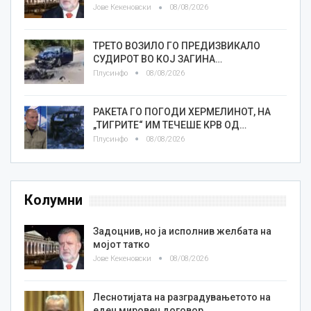
Јове Кекеновски
08/08/2026
ТРЕТО ВОЗИЛО ГО ПРЕДИЗВИКАЛО
СУДИРОТ ВО КОЈ ЗАГИНА…
Плусинфо
08/08/2026
РАКЕТА ГО ПОГОДИ ХЕРМЕЛИНОТ, НА
„ТИГРИТЕ“ ИМ ТЕЧЕШЕ КРВ ОД…
Плусинфо
08/08/2026
Колумни
Задоцнив, но ја исполнив желбата на
мојот татко
Јове Кекеновски
08/08/2026
Леснотијата на разградувањетото на
еден мировен договор