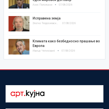
Азис Положани
07/08/2026
Исправена земја
Златко Теодосиевски
07/08/2026
Климата како безбедносно прашање во
Европа
Ивица Челиковиќ
07/08/2026