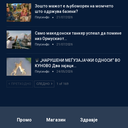
Зошто мажот е љубоморен на момчето
што одржува базени?
Плусинфо
21/07/2026
Само македонски танкер успеал да помине
низ Ормускиот…
Плусинфо
21/07/2026
„НАРУШЕНИ МЕЃУЗАЈАЧКИ ОДНОСИ“ ВО
КУНОВО Два зајаци…
Плусинфо
24/05/2026
ПРЕТХОДНО
СЛЕДНО
1 of 169
Промо
Магазин
Здравје