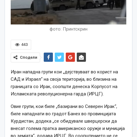
фото: Принтскрин
443
Сподели
Иран нападна групи кои „дејствуваат во корист на
САД и Израел“ на своја територија, во близина на
границата со Ирак, соопшти денеска Корпусот на
Исламската револуционерна гарда (ИРЦГ).
Овие групи, кои биле „базирани во Северен Ирак“,
биле нападнати во градот Банех во провинцијата
Курдистан, додека „се обидувале шверцерски да
внесат голема пратка американско оружје и муниција
во земјата“, додава ИРЦГ. Во соопштението не се