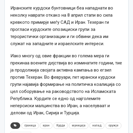
Иранските курдски бунтовници беа нападнати во
неколку наврати откако на 8 април стапи во сила
кревкото примирје меѓу САД и Иран. Техеран ги
прогласи курдските опозициски групи за
терористички организации и ги обвини дека им
служат на западните и израелските интереси.
Иако многу од овие фракции во голема мера ги
прекинаа воените дејствија во изминатите години, тие
ја продолжија својата активна кампања во егзил
против Техеран. Во февруари, пет ирански курдски
групи најавија формирање на политичка коалиција со
цел соборување на раководството на Исламската
Република. Курдите се едно од најголемите
неперсиски малцинства во Иран, а населуваат и
делови од Ирак, Сирија и Турција.
граница
иран
Курди
муниција
напад
оружје