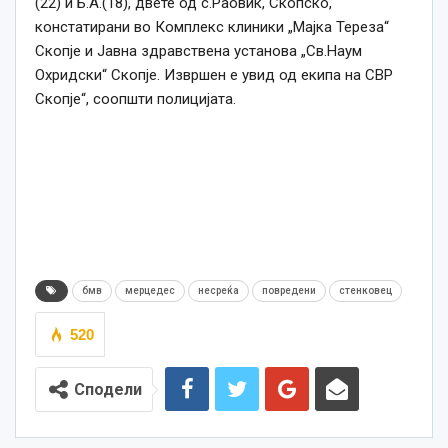
(22) и Б.А.(18), двете од с.Раовиќ, Скопско,
констатирани во Комплекс клиники „Мајка Тереза“
Скопје и Јавна здравствена установа „Св.Наум
Охридски“ Скопје. Извршен е увид од екипа на СВР
Скопје“,
соопшти
полицијата.
бмв
мерцедес
несреќа
повредени
стенковец
520
Сподели