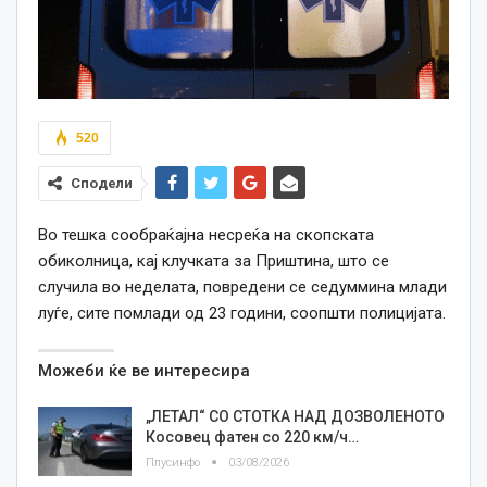
520
Сподели
Во тешка сообраќајна несреќа на скопската
обиколница, кај клучката за Приштина,
што се
случила
во неделата, повредени се седуммина млади
луѓе, сите помлади од 23 години, соопшти полицијата.
Можеби ќе ве интересира
„ЛЕТАЛ“ СО СТОТКА НАД ДОЗВОЛЕНОТО
Косовец фатен со 220 км/ч…
Плусинфо
03/08/2026