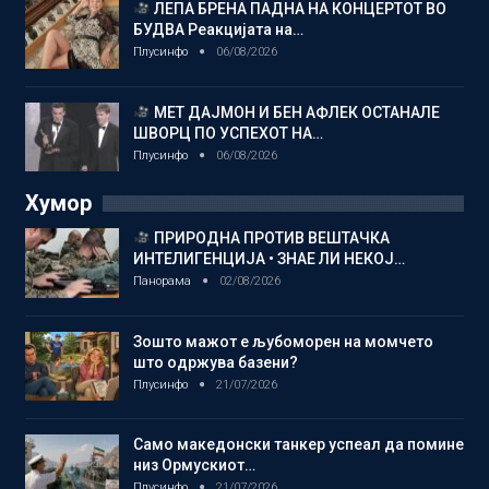
ЛЕПА БРЕНА ПАДНА НА КОНЦЕРТОТ ВО
БУДВА Реакцијата на…
Плусинфо
06/08/2026
МЕТ ДАЈМОН И БЕН АФЛЕК ОСТАНАЛЕ
ШВОРЦ ПО УСПЕХОТ НА…
Плусинфо
06/08/2026
Хумор
ПРИРОДНА ПРОТИВ ВЕШТАЧКА
ИНТЕЛИГЕНЦИЈА • ЗНАЕ ЛИ НЕКОЈ…
Панорама
02/08/2026
Зошто мажот е љубоморен на момчето
што одржува базени?
Плусинфо
21/07/2026
Само македонски танкер успеал да помине
низ Ормускиот…
Плусинфо
21/07/2026