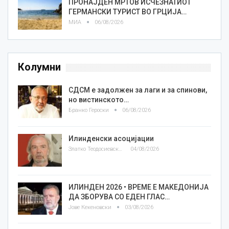
ПРОНАЈДЕН МРТОВ ИСЧЕЗНАТИОТ
ГЕРМАНСКИ ТУРИСТ ВО ГРЦИЈА…
МИА
06/08/2026
Колумни
СДСМ е задолжен за лаги и за спинови,
но вистинското…
Бранко Героски
06/08/2026
Илинденски асоцијации
Златко Теодосиевски
04/08/2026
ИЛИНДЕН 2026 • ВРЕМЕ Е МАКЕДОНИЈА
ДА ЗБОРУВА СО ЕДЕН ГЛАС…
Јове Кекеновски
03/08/2026