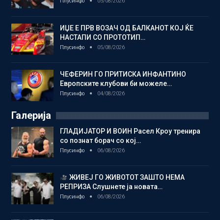
Плусинфо
05/08/2026
ИЏЕ Е ПРВ ВОЗАЧ ОД БАЛКАНОТ КОЈ ЌЕ
НАСТАПИ СО ПРОТОТИП…
Плусинфо
05/08/2026
ЧЕФЕРИН ГО ПРИТИСКА ИНФАНТИНО
Европските клубови би можеле…
Плусинфо
04/08/2026
Галерија
ГЛАДИЈАТОР И ВОИН Расел Кроу тренира
со познат борач со кој…
Плусинфо
06/08/2026
ЖИВЕЈ ГО ЖИВОТОТ ЗАШТО НЕМА
РЕПРИЗА Слушнете ја новата…
Плусинфо
06/08/2026