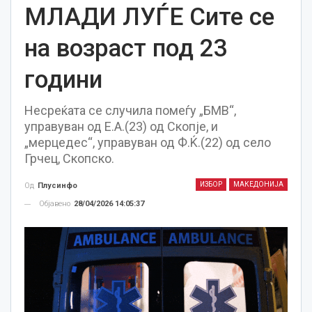
МЛАДИ ЛУЃЕ Сите се
на возраст под 23
години
Несреќата се случила помеѓу „БМВ“,
управуван од Е.А.(23) од Скопје, и
„мерцедес“, управуван од Ф.Ќ.(22) од село
Грчец, Скопско.
ИЗБОР
МАКЕДОНИЈА
Од
Плусинфо
Објавено
28/04/2026 14:05:37