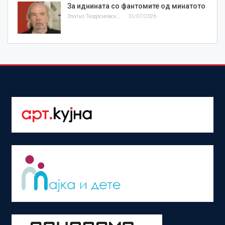
За иднината со фантомите од минатото
Златко Теодосиевски
31/07/2026