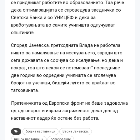
се придвижат работите во образованието. Таа
рече
дека оптимизацијата
се
спроведува
заеднички со
Светска Банка и со УНИЦЕФ и дека за
вработувањата во самите училишта одлучуваат
општините.
Според Јаневска, п
ретходната Влада не работела
ништо за намалување на иселувањето, заради што
сега државата се соочува со иселување, но дека и
покрај „тоа што некои се потсмеваат“ последниве
две години во одредени училишта се зголемува
бројот на ученици, бидејќи луѓето се враќаат во
татковината.
Пратеничката од Европски фронт не беше задоволна
од одговорот и изрази загриженост дека дел од
наставниот кадар ќе остане без работа.
број на наставници
Весна Јаневска.
вишок наставници
образование