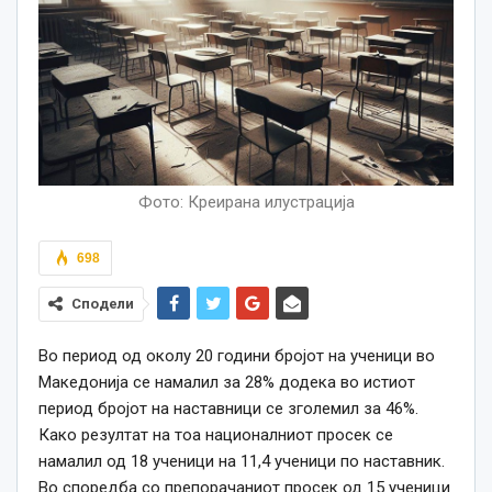
Фото: Креирана илустрација
698
Сподели
Во период од
околу
20 години бројот на ученици
во
Македонија
се намали
л
за 28% додека во истиот
период бројот на наставници се зголемил за 46%.
Како резултат на тоа националниот просек се
намалил од 18 ученици на 11,4 ученици по наставник.
Во споредба со
препорачаниот
просек од 15 ученици