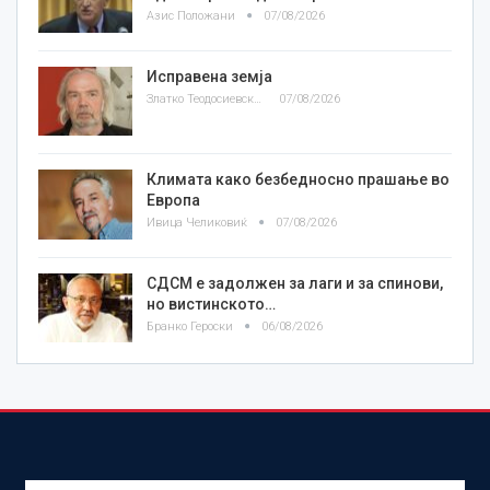
Азис Положани
07/08/2026
Исправена земја
Златко Теодосиевски
07/08/2026
Климата како безбедносно прашање во
Европа
Ивица Челиковиќ
07/08/2026
СДСМ е задолжен за лаги и за спинови,
но вистинското…
Бранко Героски
06/08/2026