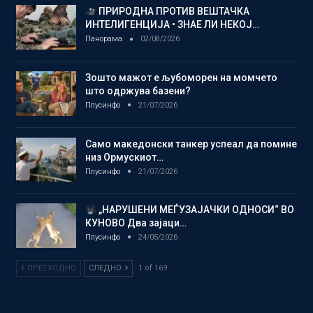
ПРИРОДНА ПРОТИВ ВЕШТАЧКА
ИНТЕЛИГЕНЦИЈА • ЗНАЕ ЛИ НЕКОЈ…
Панорама
02/08/2026
Зошто мажот е љубоморен на момчето
што одржува базени?
Плусинфо
21/07/2026
Само македонски танкер успеал да помине
низ Ормускиот…
Плусинфо
21/07/2026
„НАРУШЕНИ МЕЃУЗАЈАЧКИ ОДНОСИ“ ВО
КУНОВО Два зајаци…
Плусинфо
24/05/2026
ПРЕТХОДНО
СЛЕДНО
1 of 169