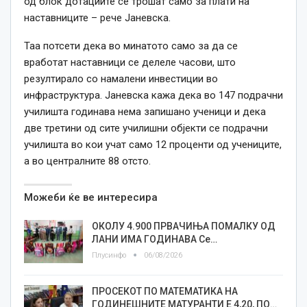
од блок дотациите се трошат само за плати на
наставниците – рече Јаневска.
Таа потсети дека во минатото само за да се
вработат наставници се делеле часови, што
резултирало со намалени инвестиции во
инфраструктура. Јаневска кажа дека во 147 подрачни
училишта годинава нема запишано ученици и дека
две третини од сите училишни објекти се подрачни
училишта во кои учат само 12 проценти од учениците,
а во централните 88 отсто.
Можеби ќе ве интересира
ОКОЛУ 4.900 ПРВАЧИЊА ПОМАЛКУ ОД
ЛАНИ ИМА ГОДИНАВА Се…
Плусинфо
06/08/2026
ПРОСЕКОТ ПО МАТЕМАТИКА НА
ГОДИНЕШНИТЕ МАТУРАНТИ Е 4,20, ПО…