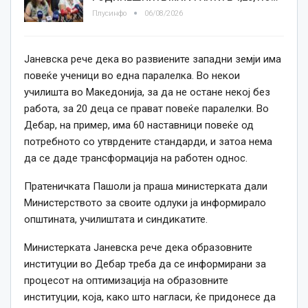
Плусинфо
06/08/2026
Јаневска рече дека во развиените западни земји
има
повеќе ученици во една паралелка.
В
о некои
училишта
во Македонија,
за да не остане некој без
работа, за 20 деца се прават повеќе паралелки.
Во
Дебар,
на пример,
има 60 наставници повеќе од
потребно
то
со
утврдените стандарди,
и затоа
нема
да се даде трансформација на работен однос.
Пратеничката Пашоли ја праша министерката дали
Министерството за своите одлуки ја информирало
општината, училиштата
и
синдикатите.
Министерката Јаневска рече дека образовните
институции во Дебар треба да се информирани за
процесот на оптимизација на образовните
институции, која, како што нагласи, ќе придонесе да