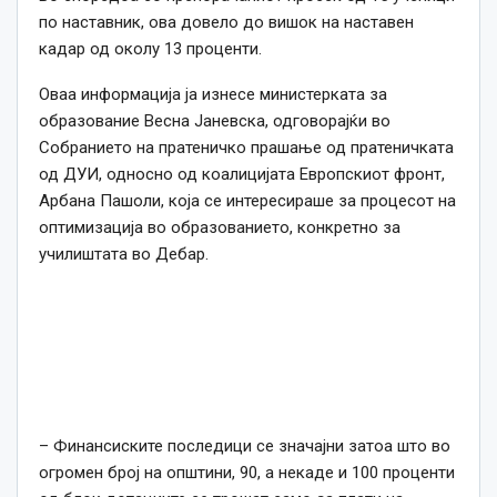
по наставник, ова дове
ло
до вишок на наставен
кадар од околу 13 проценти.
Оваа информација ја изнесе министерката за
образование Весна Јаневска, одговорајќи во
Собранието на пратеничко прашање од пратеничката
од ДУИ,
односно од коалицијата
Европскиот фронт,
Арбана Пашоли, која се интересираше за процесот на
оптимизација во образованието, конкретно за
училиштата во Дебар.
–
Финансиските последици се значајни затоа што во
огромен број на општини, 90,
а
некаде и 100 проценти