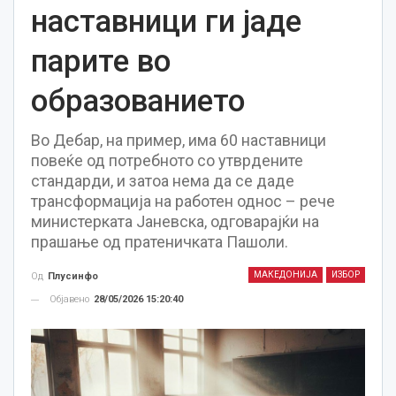
наставници ги јаде
парите во
образованието
Во Дебар, на пример, има 60 наставници
повеќе од потребното со утврдените
стандарди, и затоа нема да се даде
трансформација на работен однос – рече
министерката Јаневска, одговарајќи на
прашање од пратеничката Пашоли.
МАКЕДОНИЈА
ИЗБОР
Од
Плусинфо
Објавено
28/05/2026 15:20:40