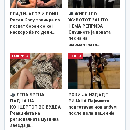
ГЛАДИЈАТОР И ВОИН
ЖИВЕЈ ГО
Расел Кроу тренира со
ЖИВОТОТ ЗАШТО
познат борач со кој
НЕМА РЕПРИЗА
наскоро ќе го дели…
Слушнете ја новата
песна на
шармантната…
ГАЛЕРИЈА
СЦЕНА
ЛЕПА БРЕНА
РОКИ ЈА ИЗДАДЕ
ПАДНА НА
РИЈАНА Пејачката
КОНЦЕРТОТ ВО БУДВА
подготвува нов албум
Реакцијата на
после цела деценија
регионалната музичка
ѕвезда ја…