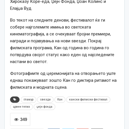
Хироказу Коре-еда, Џејн Фонда, Џоан Колинс и
Елајџа Вуд.
Во текот на следните денови, фестивалот ќе ги
собере најголемите имиња во светската
кинематографија, а се очекуваат бројни премиери,
награди и појавувања на нови ѕвезди. Покрај
филмската програма, Кан од година во година го
потврдува својот статус како еден од најследените
настани во светот.
Фотографиите од церемонијата на отворањето уште
еднаш покажуваат зошто Кан го диктира ритамот на
филмската и модната сцена.
гламур
ѕвезди
Кан
кански филмски фестивал
црвен тепих
џејн фонда
349