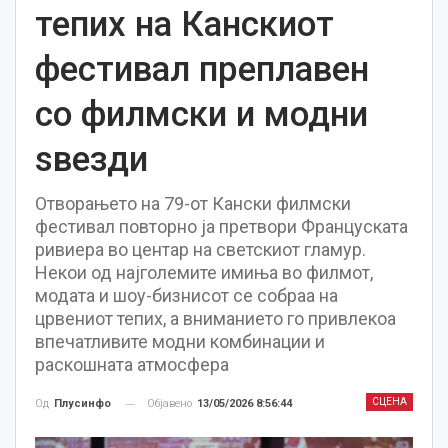
тепих на Канскиот
фестивал преплавен
со филмски и модни
ѕвезди
Отворањето на 79-от Кански филмски
фестивал повторно ја претвори Француската
ривиера во центар на светскиот гламур.
Некои од најголемите имиња во филмот,
модата и шоу-бизнисот се собраа на
црвениот тепих, а вниманието го привлекоа
впечатливите модни комбинации и
раскошната атмосфера
СЦЕНА
Објавено
13/05/2026 8:56:44
Од
Плусинфо