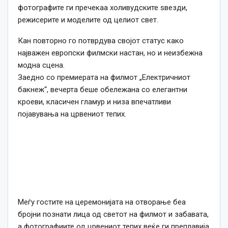
фотографите ги пречекаа холивудските ѕвезди,
режисерите и моделите од целиот свет.
Кан повторно го потврдува својот статус како
најважен европски филмски настан, но и неизбежна
модна сцена.
Заедно со премиерата на филмот „Електричниот
бакнеж“, вечерта беше обележана со елегантни
кроеви, класичен гламур и низа впечатливи
појавувања на црвениот тепих.
Меѓу гостите на церемонијата на отворање беа
бројни познати лица од светот на филмот и забавата,
а фотографиите од црвениот тепих веќе ги преплавија