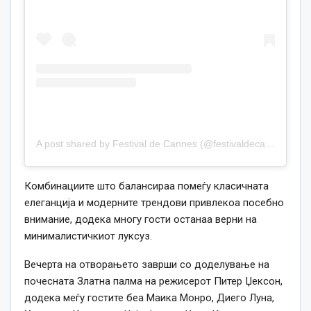
A post shared by Festival de Cannes (@festivaldecannes)
Комбинациите што балансираа помеѓу класичната
елеганција и модерните трендови привлекоа посебно
внимание, додека многу гости останаа верни на
минималистичкиот луксуз.
Вечерта на отворањето заврши со доделување на
почесната Златна палма на режисерот Питер Џексон,
додека меѓу гостите беа Маика Монро, Диего Луна,