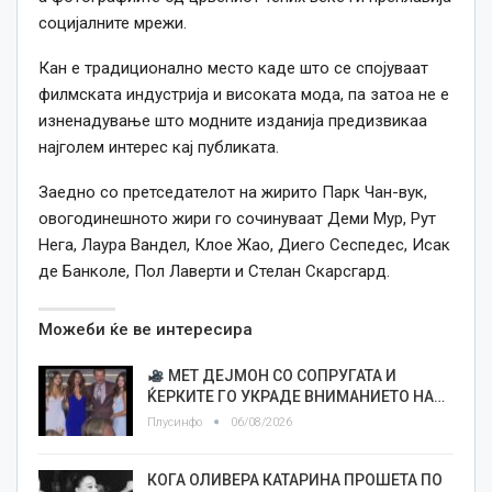
социјалните мрежи.
Кан е традиционално место каде што се спојуваат
филмската индустрија и високата мода, па затоа не е
изненадување што модните изданија предизвикаа
најголем интерес кај публиката.
Заедно со претседателот на жирито Парк Чан-вук,
овогодинешното жири го сочинуваат Деми Мур, Рут
Нега, Лаура Вандел, Клое Жао, Диего Сеспедес, Исак
де Банколе, Пол Лаверти и Стелан Скарсгард.
Можеби ќе ве интересира
МЕТ ДЕЈМОН СО СОПРУГАТА И
ЌЕРКИТЕ ГО УКРАДЕ ВНИМАНИЕТО НА…
Плусинфо
06/08/2026
КОГА ОЛИВЕРА КАТАРИНА ПРОШЕТА ПО