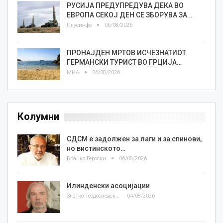
РУСИЈА ПРЕДУПРЕДУВА ДЕКА ВО
ЕВРОПА СЕКОЈ ДЕН СЕ ЗБОРУВА ЗА…
Плусинфо
06/08/2026
ПРОНАЈДЕН МРТОВ ИСЧЕЗНАТИОТ
ГЕРМАНСКИ ТУРИСТ ВО ГРЦИЈА…
МИА
06/08/2026
Колумни
СДСМ е задолжен за лаги и за спинови,
но вистинското…
Бранко Героски
06/08/2026
Илинденски асоцијации
Златко Теодосиевски
04/08/2026