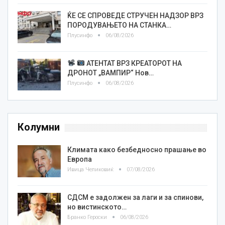
ЌЕ СЕ СПРОВЕДЕ СТРУЧЕН НАДЗОР ВРЗ
ПОРОДУВАЊЕТО НА СТАНКА…
Плусинфо
06/08/2026
АТЕНТАТ ВРЗ КРЕАТОРОТ НА
ДРОНОТ „ВАМПИР“ Нов…
Плусинфо
06/08/2026
Колумни
Климата како безбедносно прашање во
Европа
Ивица Челиковиќ
07/08/2026
СДСМ е задолжен за лаги и за спинови,
но вистинското…
Бранко Героски
06/08/2026