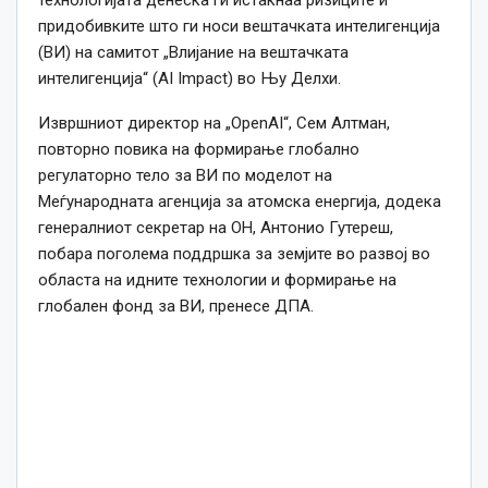
технологијата денеска ги истакнаа ризиците и
придобивките што ги носи вештачката интелигенција
(ВИ) на самитот „Влијание на вештачката
интелигенција“ (AI Impact) во Њу Делхи.
Извршниот директор на „OpenAI“, Сем Алтман,
повторно повика на формирање глобално
регулаторно тело за ВИ по моделот на
Меѓународната агенција за атомска енергија, додека
генералниот секретар на ОН, Антонио Гутереш,
побара поголема поддршка за земјите во развој во
областа на идните технологии и формирање на
глобален фонд за ВИ, пренесе ДПА.