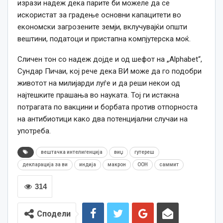
изрази надеж дека парите би можеле да се
искористат за градење основни капацитети во
економски загрозените земји, вклучувајќи општи
вештини, податоци и пристапна компјутерска моќ.
Сличен тон со надеж дојде и од шефот на „Alphabet“,
Сундар Пичаи, кој рече дека ВИ може да го подобри
животот на милијарди луѓе и да реши некои од
најтешките прашања во науката. Тој ги истакна
потрагата по вакцини и борбата против отпорноста
на антибиотици како два потенцијални случаи на
употреба.
вештачка интелигенција
виџ
гутереш
декларација за ви
индија
макрон
ООН
саммит
314
Сподели