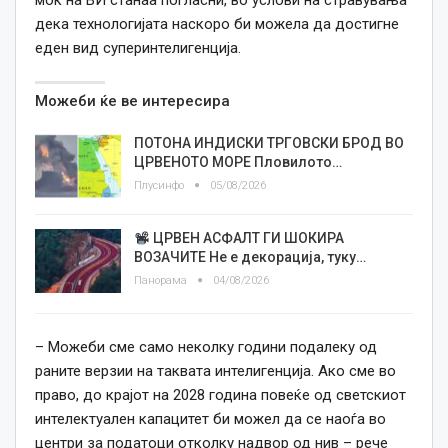
моќ на ВИ станаа погласни, во услови на стравувања
дека технологијата наскоро би можела да достигне
еден вид суперинтелигенција.
Можеби ќе ве интересира
ПОТОНА ИНДИСКИ ТРГОВСКИ БРОД ВО
ЦРВЕНОТО МОРЕ Пловилото…
Плусинфо
05/08/2026
ЦРВЕН АСФАЛТ ГИ ШОКИРА
ВОЗАЧИТЕ Не е декорација, туку…
Панорама
04/08/2026
– Можеби сме само неколку години подалеку од
раните верзии на таквата интелигенција. Ако сме во
право, до крајот на 2028 година повеќе од светскиот
интелектуален капацитет би можел да се наоѓа во
центри за податоци отколку надвор од нив – рече