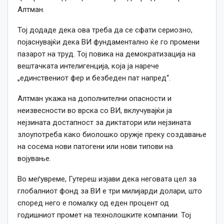
Алтман.
Тој додаде дека ова треба да се сфати сериозно,
појаснувајќи дека ВИ фундаментално ќе го промени
пазарот на труд. Тој повика на демократизација на
вештачката интелигенција, која ја нарече
„единствениот фер и безбеден пат напред“.
Алтман укажа на дополнителни опасности и
неизвесности во врска со ВИ, вклучувајќи ја
нејзината достапност за диктатори или нејзината
злоупотреба како биолошко оружје преку создавање
на сосема нови патогени или нови типови на
војување.
Во меѓувреме, Гутереш изјави дека неговата цел за
глобалниот фонд за ВИ е три милијарди долари, што
според него е помалку од еден процент од
годишниот промет на технолошките компании. Тој