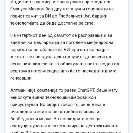
Индискиот премиер и францускиот претседател
Емануел Макрон беа другите клучни говорници на
првиот самит за ВИ во Глобалниот Југ, барајќи
технологијата да биде достапна за сите.
На четвртиот ден од самитот се расправаше и за
заедничка декларација за поголема меѓународна
соработка во областа на ВИ, при што во нацрт-
текстот се наведува дека одлуките донесени од
сегашните лидери ќе го обликуваат светот воден од
вештачка интелигенција што ќе го наследат идните
генерации.
Алтман, чија компанија го разви ChatGPT, беше меѓу
неколкуте врвни технолошки шефови кои
присуствуваа. Во својот говор тој рече дека е
очигледно оти итно се потребни правила и
безбедносни мерки. Во последните месеци,
предупредувањата за потенцијално деструктивната