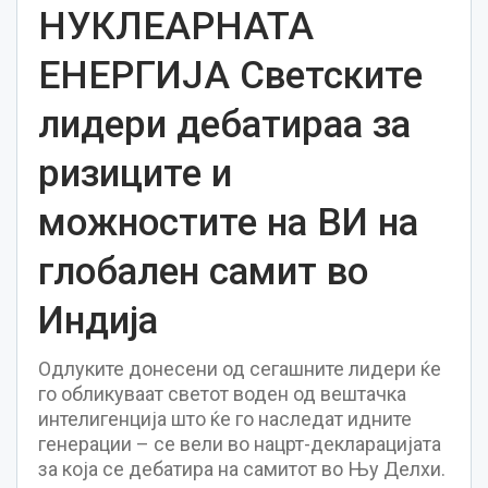
НУКЛЕАРНАТА
ЕНЕРГИЈА Светските
лидери дебатираа за
ризиците и
можностите на ВИ на
глобален самит во
Индија
Одлуките донесени од сегашните лидери ќе
го обликуваат светот воден од вештачка
интелигенција што ќе го наследат идните
генерации – се вели во нацрт-декларацијата
за која се дебатира на самитот во Њу Делхи.