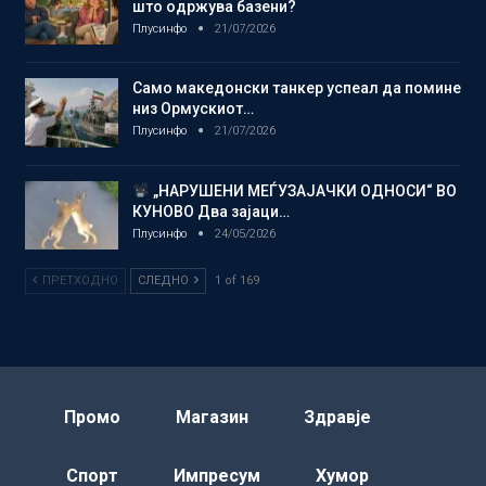
што одржува базени?
Плусинфо
21/07/2026
Само македонски танкер успеал да помине
низ Ормускиот…
Плусинфо
21/07/2026
„НАРУШЕНИ МЕЃУЗАЈАЧКИ ОДНОСИ“ ВО
КУНОВО Два зајаци…
Плусинфо
24/05/2026
ПРЕТХОДНО
СЛЕДНО
1 of 169
Промо
Магазин
Здравје
Спорт
Импресум
Хумор