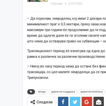
Плусинфо
27/07/2026
– Да појаснам, земјоделец кој имал 2 декари ло
минималниот праг е 0,5 хектари, преку оваа но
максимум три години ќе продолжиме да ги под
време да одлучи дали ќе ги зголеми своите капа
што нема да остварува право на субвенции – н
Транзицискиот период ќе изнесува од една до 
рамка е различна за различни производствени 
– Никој во овој период нема да остане без ф
транзиција, со цел малите земјоделци да се пр
Трипуновски.
влада
директна поддршка
директни плаќања
Сподели