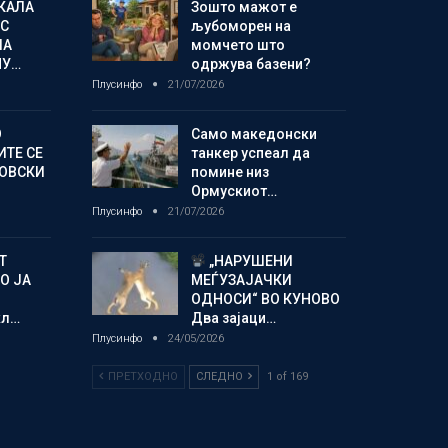
КАЛА
Зошто мажот е
С
љубоморен на
ЛА
момчето што
МУ…
одржува базени?
Плусинфо
21/07/2026
О
Само македонски
ИТЕ СЕ
танкер успеал да
НОВСКИ
помине низ
Ормускиот…
Плусинфо
21/07/2026
Т
„НАРУШЕНИ
О ЈА
МЕЃУЗАЈАЧКИ
ОДНОСИ“ ВО КУНОВО
кл…
Два зајаци…
Плусинфо
24/05/2026
ПРЕТХОДНО
СЛЕДНО
1 of 169