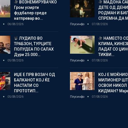
ВОЗНЕМИРУВАЧКО
МАДОНА СА
Гром усмрти
ДЕТЕ ОД ДЕНИ
фудбалер среде
РОДМАН И БИ
натпревар во…
СПРЕМНА ДА 
о
06/08/2026
Плусинфо
07/08/2026
ЛУДИЛО ВО
НАМЕСТО С
ТРАБЗОН, ТУРЦИТЕ
КЛИМА, КИНЕЗ
ПОЛУДЕА ПО САЛАХ
ЛАДАТ СО ЏИ
Дури 25.000…
ТИКВИ…
о
05/08/2026
Плусинфо
07/08/2026
ИЏЕ Е ПРВ ВОЗАЧ ОД
КОЈ Е МОЌНИО
БАЛКАНОТ КОЈ ЌЕ
МИЛИОНЕР ШТ
НАСТАПИ СО
ОСВОИ НИКОЛ
ПРОТОТИП…
КИДМАН? Мај
о
05/08/2026
Плусинфо
07/08/2026