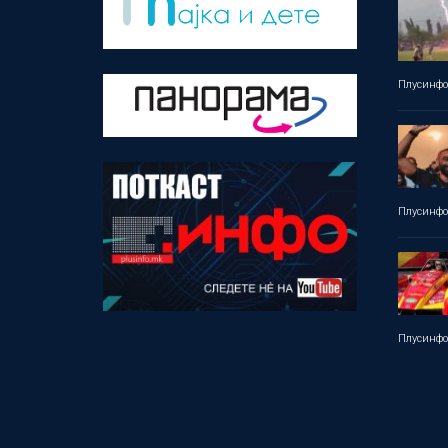
Плусинф
Плусинф
Плусинф