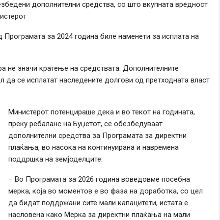
езбедени дополнителни средства, со што вкупната вредност
нистерот
д Програмата за 2024 година биле наменети за исплата на
а не значи кратење на средствата. Дополнителните
л да се исплатат наследените долгови од претходната власт
Министерот потенцираше дека и во текот на годината,
преку ребаланс на Буџетот, се обезбедуваат
дополнителни средства за Програмата за директни
плаќања, во насока на континуирана и навремена
поддршка на земјоделците.
– Во Програмата за 2026 година воведовме посебна
мерка, која во моментов е во фаза на доработка, со цел
да бидат поддржани сите мали капацитети, истата е
насловена како Мерка за директни плаќања на мали