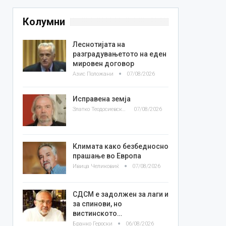
Колумни
Леснотијата на
разградувањетото на еден
мировен договор
Азис Положани
07/08/2026
Исправена земја
Златко Теодосиевски
07/08/2026
Климата како безбедносно
прашање во Европа
Ивица Челиковиќ
07/08/2026
СДСМ е задолжен за лаги и
за спинови, но
вистинското…
Бранко Героски
06/08/2026