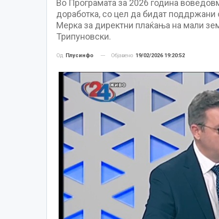
Во Програмата за 2026 година воведовм
доработка, со цел да бидат поддржани с
Мерка за директни плаќања на мали зем
Трипуновски.
Објавено
19/02/2026 19:20:52
Од
Плусинфо