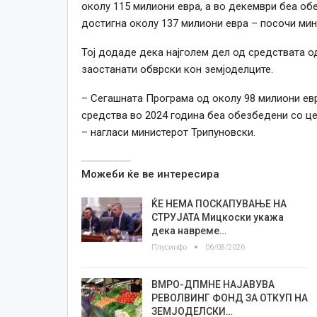
околу 115 милиони евра, а во декември беа об
достигна околу 137 милиони евра – посочи ми
Тој додаде дека најголем дел од средствата о
заостанати обврски кон земјоделците.
– Сегашната Програма од околу 98 милиони евр
средства во 2024 година беа обезбедени со це
– нагласи министерот Трипуновски.
Можеби ќе ве интересира
ЌЕ НЕМА ПОСКАПУВАЊЕ НА
СТРУЈАТА Мицкоски укажа
дека навреме…
Плусинфо
06/08/2026
ВМРО-ДПМНЕ НАЈАВУВА
РЕВОЛВИНГ ФОНД ЗА ОТКУП НА
ЗЕМЈОДЕЛСКИ…