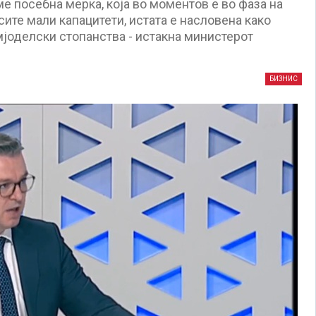
е посебна мерка, која во моментов е во фаза на
ите мали капацитети, истата е насловена како
јоделски стопанства - истакна министерот
БИЗНИС