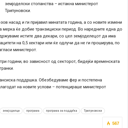
земјоделски стопанства – истакна министерот
Трипуновски.
зов насад и ги пријавил минатата година, а со новите измени
ва мерка ќе добие транзициски период. Во наредните една до
држуваме истите два декари, со цел земјоделецот да има
цитети на 0,5 хектари или ќе одлучи да не ги проширува, по
агласи министерот.
три години, во зависност од секторот, бидејќи временската
гранки.
инансиска поддршка. Обезбедуваме фер и постепена
илагодат на новите услови – потенцираше министерот
земјоделци
програма
програма за поддрѓка
Трипуновски
567