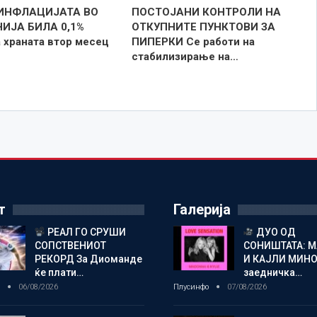
 ИНФЛАЦИЈАТА ВО
ПОСТОЈАНИ КОНТРОЛИ НА
ИЈА БИЛА 0,1%
ОТКУПНИТЕ ПУНКТОВИ ЗА
 храната втор месец
ПИПЕРКИ Се работи на
стабилизирање на…
т
Галерија
РЕАЛ ГО СРУШИ
ДУО ОД
СОПСТВЕНИОТ
СОНИШТАТА: 
РЕКОРД За Диоманде
И КАЈЛИ МИНО
ќе плати…
заедничка…
о
06/08/2026
Плусинфо
07/08/2026