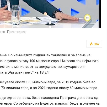
то: Принтскрин
567
ња. Во изминатите години, вклучително и за време на
изнесувала околу 100 милиони евра. Никогаш при нејзиното
истакна министерот за земјоделство, шумарство и
ата „Аргумент плус” на ТВ 24.
несувала околу 100 милиони евра, за 2019 година била во
 70 милиони евра, а во 2021 година околу 60 милиони евра.
езеде одговорноста, беше наследена Програма донесена од
ни евра. Со ребаланс на Буџетот, износот беше зголемен на