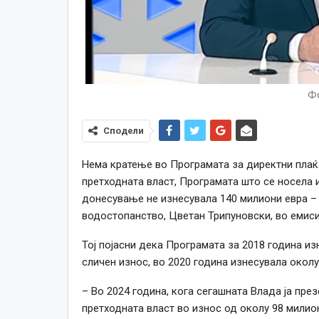
Фо
Сподели
Нема кратење во Програмата за директни плаќа
претходната власт, Програмата што се носела 
донесување не изнесувала 140 милиони евра – 
водостопанство, Цветан Трипуновски, во емисиј
Тој појасни дека Програмата за 2018 година из
сличен износ, во 2020 година изнесувала околу
– Во 2024 година, кога сегашната Влада ја пр
претходната власт во износ од околу 98 милио