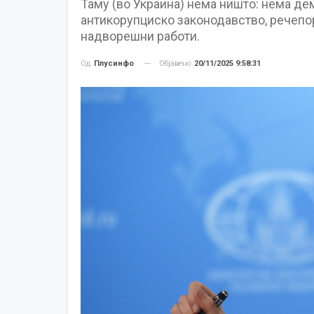
Таму (во Украина) нема ништо: нема де
антикорупциско законодавство, речепо
надворешни работи.
Објавено
20/11/2025 9:58:31
Од
Плусинфо