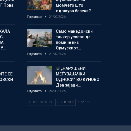
Г Прва
момчето што
одржува базени?
Плусинфо
21/07/2026
КАЛА
Само македонски
С
танкер успеал да
ЛА
помине низ
МУ…
Ормускиот…
Плусинфо
21/07/2026
О
„НАРУШЕНИ
ИТЕ СЕ
МЕЃУЗАЈАЧКИ
НОВСКИ
ОДНОСИ“ ВО КУНОВО
Два зајаци…
Плусинфо
24/05/2026
ПРЕТХОДНО
СЛЕДНО
1 of 169