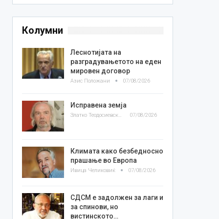
Колумни
Леснотијата на
разградувањетото на еден
мировен договор
Азис Положани
07/08/2026
Исправена земја
Златко Теодосиевски
07/08/2026
Климата како безбедносно
прашање во Европа
Ивица Челиковиќ
07/08/2026
СДСМ е задолжен за лаги и
за спинови, но
вистинското…