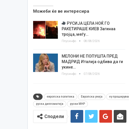
Можеби ќе ве интересира
РУСИЈА ЦЕЛА НОЌ ГО
РАКЕТИРАШЕ КИЕВ Загинаа
тројца, меѓу…
Плусинфо
08/08/2026
МЕЛОНИ НЕ ПОПУШТА ПРЕД
МАДРИД Италија одбива да ги
укине…
Плусинфо
07/08/2026
европска политика
Европска унија
еу проширув
руска дипломатија
руски МНР
Сподели