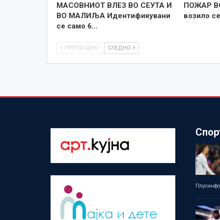
МАСОВНИОТ ВЛЕЗ ВО СЕУТА И
ПОЖАР В
ВО МАЛИЉА Идентификувани
возило се
се само 6…
ПРЕТХОДНО
СЛЕДНО
Спор
Плусинф