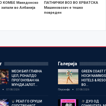
О КОМБЕ Македонско
ПАТНИЧКИ ВОЗ ВО ХРВАТСКА
 запали во Албанија
Машиновозач е тешко
повреден
т
Галерија
МЕСИ БИЛ ГЛАВНА
GREEN COAST 
ЦЕЛ, РОНАЛДО
НОСИ NAMMOS
ПРОГОНУВАН НА
HOTELS & RES
МУНДИЈАЛОТ…
ВО…
о
07/08/2026
Плусинфо
07/08/2026
РЕАЛ ГО СРУШИ
ДУО ОД
СОПСТВЕНИОТ
СОНИШТАТА: 