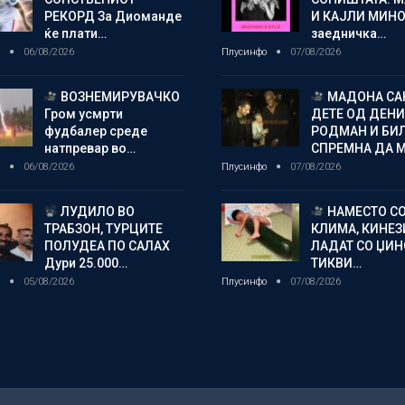
РЕКОРД За Диоманде
И КАЈЛИ МИНО
ќе плати…
заедничка…
о
06/08/2026
Плусинфо
07/08/2026
ВОЗНЕМИРУВАЧКО
МАДОНА СА
Гром усмрти
ДЕТЕ ОД ДЕНИ
фудбалер среде
РОДМАН И БИ
натпревар во…
СПРЕМНА ДА 
о
06/08/2026
Плусинфо
07/08/2026
ЛУДИЛО ВО
НАМЕСТО С
ТРАБЗОН, ТУРЦИТЕ
КЛИМА, КИНЕЗ
ПОЛУДЕА ПО САЛАХ
ЛАДАТ СО ЏИ
Дури 25.000…
ТИКВИ…
о
05/08/2026
Плусинфо
07/08/2026