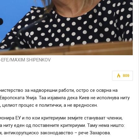
-EFE/MAXIM SHIPENKOV
809
нистерство за надворешни работи, остро се осврна на
вропската Унија. Таа изјавила дека Киев не исполнува ниту
, целиот процес е политички, а не вредносен.
онира ЕУ и по кои критериуми земјите стануваат членки,
а ниту еден од поставените критериуми. Таму нема ништо:
м, антикорупциско законодавство – рече Захарова.