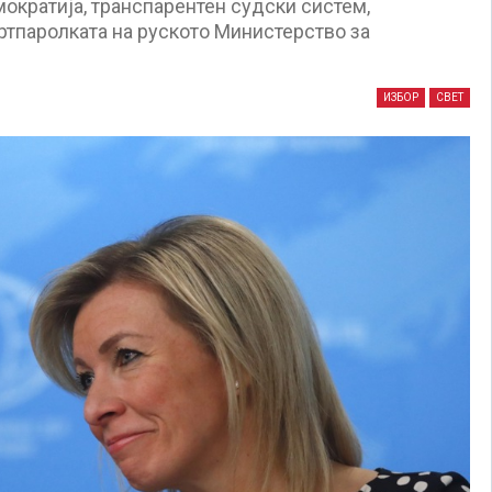
мократија, транспарентен судски систем,
ртпаролката на руското Министерство за
ИЗБОР
СВЕТ