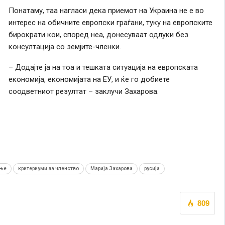
Понатаму, таа нагласи дека приемот на Украина не е во
интерес на обичните европски граѓани, туку на европските
бирократи кои, според неа, донесуваат одлуки без
консултација со земјите-членки.
– Додајте ја на тоа и тешката ситуација на европската
економија, економијата на ЕУ, и ќе го добиете
соодветниот резултат – заклучи Захарова.
ање
критериуми за членство
Марија Захарова
русија
809