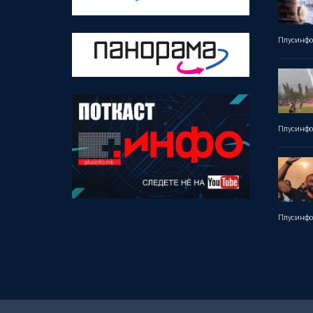
Плусинф
Плусинф
Плусинф