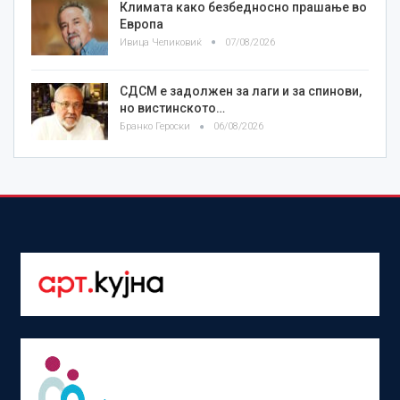
Климата како безбедносно прашање во
Европа
Ивица Челиковиќ
07/08/2026
СДСМ е задолжен за лаги и за спинови,
но вистинското…
Бранко Героски
06/08/2026