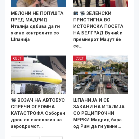
МЕЛОНИ НЕ ПОПУШТА
ЗЕЛЕНСКИ
ПРЕД МАДРИД
ПРИСТИГНА ВО
Италија одбива да ги
ИСТОРИСКА ПОСЕТА
укине контролите со
НА БЕЛГРАД Вучиќ и
Шпанија
премиерот Мацут ќе
се…
СВЕТ
СВЕТ
ВОЗАЧ НА АВТОБУС
ШПАНИЈА Ѝ СЕ
СПРЕЧИ ОГРОМНА
ЗАКАНИ НА ИТАЛИЈА
КАТАСТРОФА Соборен
СО РЕЦИПРОЧНИ
дрон со експлозив на
МЕРКИ Мадрид бара
аеродромот…
од Рим да ги укине…