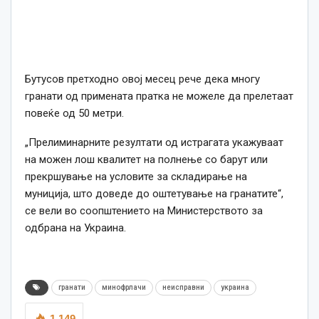
Бутусов претходно овој месец рече дека многу
гранати од примената пратка не можеле да прелетаат
повеќе од 50 метри.
„Прелиминарните резултати од истрагата укажуваат
на можен лош квалитет на полнење со барут или
прекршување на условите за складирање на
муниција, што доведе до оштетување на гранатите“,
се вели во соопштението на Министерството за
одбрана на Украина.
гранати
минофрлачи
неисправни
украина
1,149