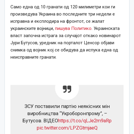
Само една од 10 гранати од 120 милиметри кои ги
произведува Украина во последните три недели е
исправна и експлодира на фронтот, се жалат
украинските војници,
пишува Политико
. Украинската
власт започна истрага за случајот откако новинарот
Јури Бутусов, уредник на порталот Ценсор објави
снимка од војник кој се обидува да испука една од
неисправните гранати.
ЗСУ поставили партію неякісних мін
виробництва “Укроборонпрому”, –
Бутусов. ВIДЕО
https://t.co/qLJe2m9aRp
pic.twitter.com/LPZGtmjaeQ