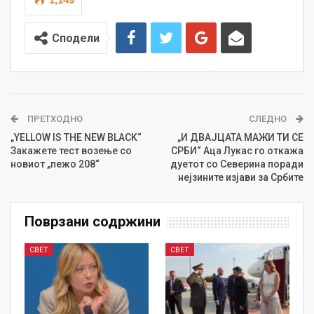
Сподели
ПРЕТХОДНО
СЛЕДНО
„YELLOW IS THE NEW BLACK“
„И ДВАЈЦАТА МАЖИ ТИ СЕ
Закажете тест возење со
СРБИ“ Аца Лукас го откажа
новиот „пежо 208“
дуетот со Северина поради
нејзините изјави за Србите
Поврзани содржини
СВЕТ
СВЕТ