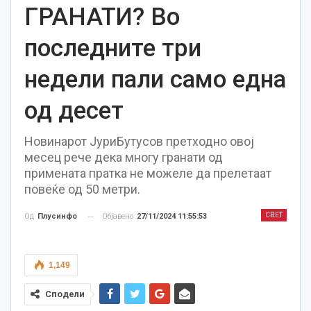
ГРАНАТИ? Во
последните три
недели пали само една
од десет
Новинарот ЈуриБутусов претходно овој
месец рече дека многу гранати од
примената пратка не можеле да прелетаат
повеќе од 50 метри.
СВЕТ
Објавено
27/11/2024 11:55:53
Од
Плусинфо
1,149
Сподели