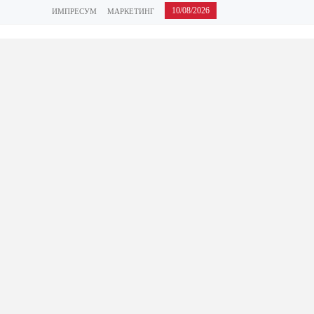
10/08/2026
ИМПРЕСУМ
МАРКЕТИНГ
КОНТАКТ
АРХИВА
УСЛОВИ ЗА ПРЕЗЕМАЊЕ СОДРЖИНИ
Дома
Скопје
ЃУБРЕТО ВО ЧАИР Е
ИСЧИСТЕНО, НО НЕ И
ФАКТУРИТЕ
Градоначалникот Ганиу