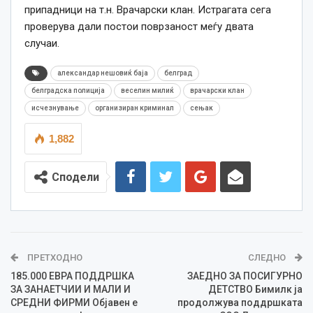
припадници на т.н. Врачарски клан. Истрагата сега
проверува дали постои поврзаност меѓу двата
случаи.
александар нешовиќ баја
белград
белградска полиција
веселин милиќ
врачарски клан
исчезнување
организиран криминал
сењак
1,882
Сподели
ПРЕТХОДНО
СЛЕДНО
185.000 ЕВРА ПОДДРШКА
ЗАЕДНО ЗА ПОСИГУРНО
ЗА ЗАНАЕТЧИИ И МАЛИ И
ДЕТСТВО Бимилк ја
СРЕДНИ ФИРМИ Објавен е
продолжува поддршката