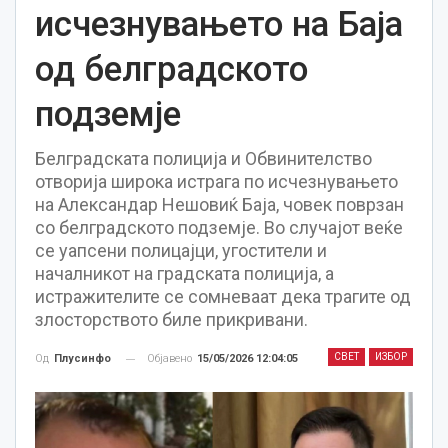
исчезнувањето на Баја
од белградското
подземје
Белградската полиција и Обвинителство
отворија широка истрага по исчезнувањето
на Александар Нешовиќ Баја, човек поврзан
со белградското подземје. Во случајот веќе
се уапсени полицајци, угостители и
началникот на градската полиција, а
истражителите се сомневаат дека трагите од
злосторството биле прикривани.
СВЕТ
ИЗБОР
Објавено
15/05/2026 12:04:05
Од
Плусинфо