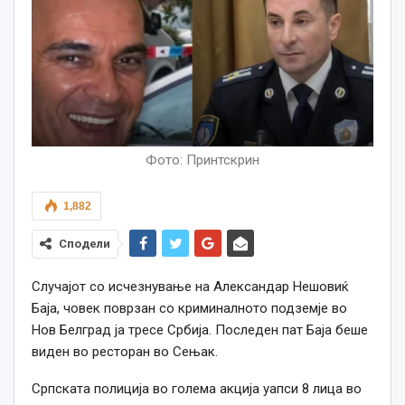
Фото: Принтскрин
1,882
Сподели
Случајот со исчезнување на Александар Нешовиќ
Баја, човек поврзан со криминалното подземје во
Нов Белград ја тресе Србија. Последен пат Баја беше
виден во ресторан во Сењак.
Српската полиција во голема акција уапси 8 лица во