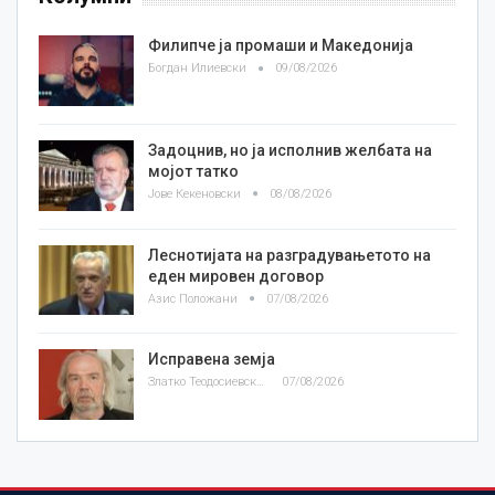
Филипче ја промаши и Македонија
Богдан Илиевски
09/08/2026
Задоцнив, но ја исполнив желбата на
мојот татко
Јове Кекеновски
08/08/2026
Леснотијата на разградувањетото на
еден мировен договор
Азис Положани
07/08/2026
Исправена земја
Златко Теодосиевски
07/08/2026