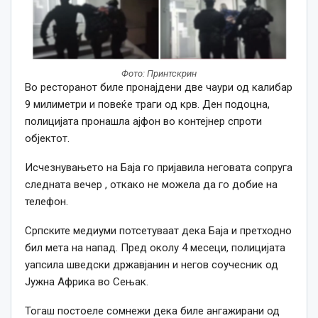
Фото: Принтскрин
Во ресторанот биле пронајдени две чаури од калибар
9 милиметри и повеќе траги од крв. Ден подоцна,
полицијата пронашла ајфон во контејнер спроти
објектот.
Исчезнувањето на Баја го пријавила неговата сопруга
следната вечер , откако не можела да го добие на
телефон.
Српските медиуми потсетуваат дека Баја и претходно
бил мета на напад. Пред околу 4 месеци, полицијата
уапсила шведски државјанин и негов соучесник од
Јужна Африка во Сењак.
Тогаш постоеле сомнежи дека биле ангажирани од