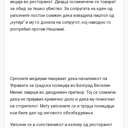
акција во ресторанот. Двајца осомничени се товарат
за обид за тешко убиство. За сопругата на еден од
уапсените постои сомжен дека извадила пиштол од
„кутија“ и му го донела на сопругот, кој наводно го
употребил против Нешовиќ.
Српските медиуми пишуваат дека началникот на
Управата за градска полиција во Белград Веселин
Милиќ заврши во дводневен притвор. Тој се сомничи
дека не пријавил кривично дело и дека му помогнал
на сторителот. Меѓу уапсените се и тројца полицајци
кои биле дел од неговото обезбедување.
Уапсени се и сопственикот и келнер од ресторанот