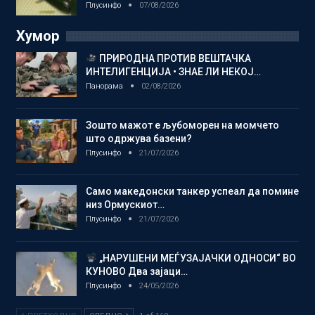
Плусинфо
07/08/2026
Хумор
ПРИРОДНА ПРОТИВ ВЕШТАЧКА
ИНТЕЛИГЕНЦИЈА • ЗНАЕ ЛИ НЕКОЈ…
Панорама
02/08/2026
Зошто мажот е љубоморен на момчето
што одржува базени?
Плусинфо
21/07/2026
Само македонски танкер успеал да помине
низ Ормускиот…
Плусинфо
21/07/2026
„НАРУШЕНИ МЕЃУЗАЈАЧКИ ОДНОСИ“ ВО
КУНОВО Два зајаци…
Плусинфо
24/05/2026