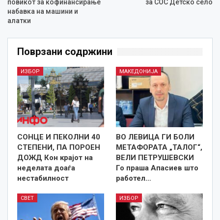
повикот за кофинансирање
за СОС Детско село
набавка на машини и
алатки
Поврзани содржини
ИЗБОР
МАКЕДОНИЈА
СОНЦЕ И ПЕКОЛНИ 40
ВО ЛЕВИЦА ГИ БОЛИ
СТЕПЕНИ, ПА ПОРОЕН
МЕТАФОРАТА „ТАЛОГ“,
ДОЖД Кон крајот на
ВЕЛИ ПЕТРУШЕВСКИ
неделата доаѓа
Го праша Апасиев што
нестабилност
работел…
СВЕТ
ИЗБОР