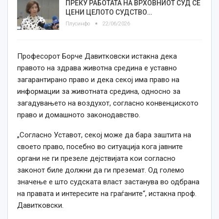
ПРЕКУ РАБОТАТА НА ВРХОВНИОТ СУД СЕ
ЦЕНИ ЦЕЛОТО СУДСТВО…
Плусинфо
22/06/2026
Професорот Борче Давитковски истакна дека
правото на здрава животна средина е уставно
загарантирано право и дека секој има право на
информации за животната средина, односно за
загадувањето на воздухот, согласно конвенциското
право и домашното законодавство.
„Согласно Уставот, секој може да бара заштита на
своето право, посебно во ситуација кога јавните
органи не ги презеле дејствијата кои согласно
законот биле должни да ги преземат. Од големо
значење е што судската власт застанува во одбрана
на правата и интересите на граѓаните“, истакна проф.
Давитковски.