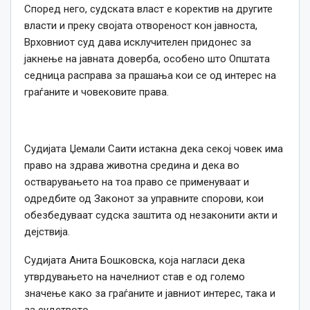
Според него, судската власт е коректив на другите
власти и преку својата отвореност кон јавноста,
Врховниот суд дава исклучителен придонес за
јакнење на јавната доверба, особено што Општата
седница расправа за прашања кои се од интерес на
граѓаните и човековите права.
Судијата Џемали Саити истакна дека секој човек има
право на здрава животна средина и дека во
остварувањето на тоа право се применуваат и
одредбите од Законот за управните спорови, кои
обезбедуваат судска заштита од незаконити акти и
дејствија.
Судијата Анита Бошковска, која нагласи дека
утврдувањето на начелниот став е од големо
значење како за граѓаните и јавниот интерес, така и