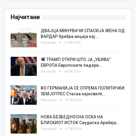
Најчитани
ДВАЈЦА МИНУВАЧИ СПАСИЈА ЖЕНА ОД
ВАРДАР Храбра акција кај…
Плусинфо
07/08/2026
ТРАМП ОТКРИ ШТО ЈА „УБИВА“
ЕВРОПА Европските лидери…
Плусинфо
06/08/2026
ВО ГЕРМАНИЈА СЕ СПРЕМА ПОЛИТИЧКИ
ЗЕМЈОТРЕС Стасаа најновите…
Панорама
07/08/2026
НОВА БЕЗБЕДНОСНА ОСКА НА
БЛИСКИОТ ИСТОК Саудиска Арабија…
Панорама
07/08/2026