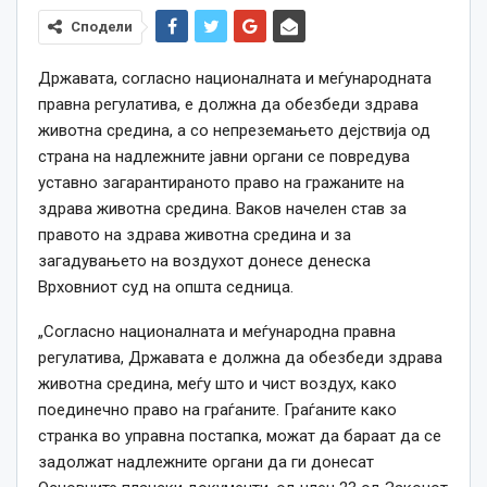
Сподели
Државата, согласно националната и меѓународната
правна регулатива, е должна да обезбеди здрава
животна средина, а со непреземањето дејствија од
страна на надлежните јавни органи се повредува
уставно загарантираното право на гражаните на
здрава животна средина. Ваков начелен став за
правото на здрава животна средина и за
загадувањето на воздухот донесе денеска
Врховниот суд на општа седница.
„Согласно националната и меѓународна правна
регулатива, Државата е должна да обезбеди здрава
животна средина, меѓу што и чист воздух, како
поединечно право на граѓаните. Граѓаните како
странка во управна постапка, можат да бараат да се
задолжат надлежните органи да ги донесат