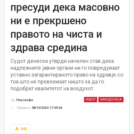
пресуди дека масовно
ни е прекршено
правото на чиста и
здрава средина
Судот денеска утврди начелен став дека
надлежните јавни органи ни го повредуваат
уставно загарантираното право на здравје со
тоа што не превземаат ништо за да го
подобрат квалитетот на воздухот.
ИЗБОР
МАКЕДОНИЈА
Од
Плусинфо
Објавено
08/10/2024 17:49:04
842