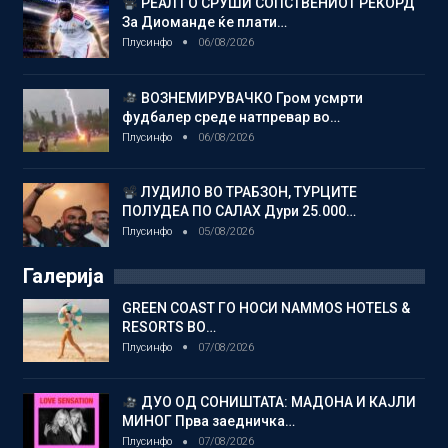
РЕАЛ ГО СРУШИ СОПСТВЕНИОТ РЕКОРД
За Диоманде ќе плати…
Плусинфо
06/08/2026
ВОЗНЕМИРУВАЧКО Гром усмрти
фудбалер среде натпревар во…
Плусинфо
06/08/2026
ЛУДИЛО ВО ТРАБЗОН, ТУРЦИТЕ
ПОЛУДЕА ПО САЛАХ Дури 25.000…
Плусинфо
05/08/2026
Галерија
GREEN COAST ГО НОСИ NAMMOS HOTELS &
RESORTS ВО…
Плусинфо
07/08/2026
ДУО ОД СОНИШТАТА: МАДОНА И КАЈЛИ
МИНОГ Прва заедничка…
Плусинфо
07/08/2026