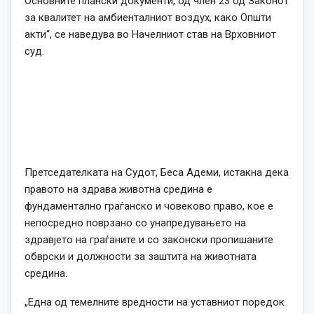
Основните плански документи, од член 23 од Законот
за квалитет на амбиенталниот воздух, како Општи
акти“, се наведува во Начелниот став на Врховниот
суд.
Претседателката на Судот, Беса Адеми, истакна дека
правото на здрава животна средина е
фундаментално граѓанско и човеково право, кое е
непосредно поврзано со унапредувањето на
здравјето на граѓаните и со законски пропишаните
обврски и должности за заштита на животната
средина.
„Една од темелните вредности на уставниот поредок