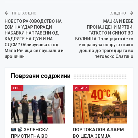
ПРЕТХОДНО
СЛЕДНО
НОВОТО РАКОВОДСТВО НА
МАЈКА И БЕБЕ
ЕСМ НА УДАР ПОРАДИ
ПРОНАЈДЕНИ МРТВИ,
НАБАВКИ НАПРАВЕНИ ОД
ТАТКОТО И СИНОТ ВО
КАДРИТЕ НА ДУИ И НА
БОЛНИЦА Полицијата ќе го
СДСМ? Обвинувањата од
испрашува сопругот како
Мала Речица се паушални и
дошло до трагедијата во
иронични
тетовско Слатино
Поврзани содржини
СВЕТ
ИЗБОР
ЗЕЛЕНСКИ
ПОРТОКАЛОВ АЛАРМ
ПРИСТИГНА ВО
ВО ЦЕЛА ЗЕМЈА