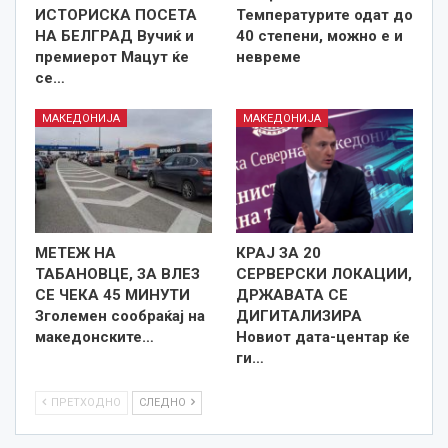
ИСТОРИСКА ПОСЕТА
Температурите одат до
НА БЕЛГРАД Вучиќ и
40 степени, можно е и
премиерот Мацут ќе
невреме
се…
МАКЕДОНИЈА
МАКЕДОНИЈА
МЕТЕЖ НА
КРАЈ ЗА 20
ТАБАНОВЦЕ, ЗА ВЛЕЗ
СЕРВЕРСКИ ЛОКАЦИИ,
СЕ ЧЕКА 45 МИНУТИ
ДРЖАВАТА СЕ
Зголемен сообраќај на
ДИГИТАЛИЗИРА
македонските…
Новиот дата-центар ќе
ги…
ПРЕТХОДНО
СЛЕДНО