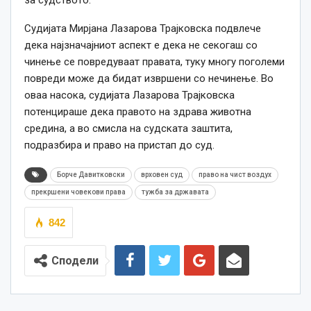
за судството.
Судијата Мирјана Лазарова Трајковска подвлече
дека најзначајниот аспект е дека не секогаш со
чинење се повредуваат правата, туку многу поголеми
повреди може да бидат извршени со нечинење. Во
оваа насока, судијата Лазарова Трајковска
потенцираше дека правото на здрава животна
средина, а во смисла на судската заштита,
подразбира и право на пристап до суд.
Борче Давитковски
врховен суд
право на чист воздух
прекршени човекови права
тужба за државата
842
Сподели