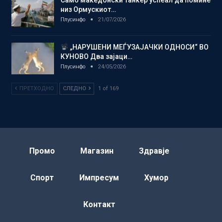
Само македонски танкер успеал да помине
низ Ормускиот…
Плусинфо
21/07/2026
„НАРУШЕНИ МЕЃУЗАЈАЧКИ ОДНОСИ“ ВО
КУНОВО Два зајаци…
Плусинфо
24/05/2026
ПРЕТХОДНО
СЛЕДНО
1 of 169
Промо
Магазин
Здравје
Спорт
Импресум
Хумор
Контакт