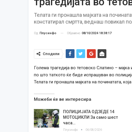
трагедијата во тето
Телата ги пронашла мајката на починатат
констатирал смртта, веднаш повикал по
Објавено
08/10/2024 18:38:17
Од
Плусинфо
Сподели
Голема трагедија во тетовско Слатино – мајка и
по што таткото ќе биде испрашуван во полиција
Телата ги пронашла мајката на починатата, кој
Можеби ќе ве интересира
ПОЛИЦИЈАТА ОДЗЕДЕ 14
МОТОЦИКЛИ За само шест
часа…
Плусинфо
06/08/2026