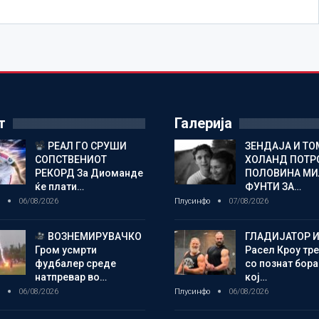
т
Галерија
РЕАЛ ГО СРУШИ
ЗЕНДАЈА И ТО
СОПСТВЕНИОТ
ХОЛАНД ПОТР
РЕКОРД За Диоманде
ПОЛОВИНА М
ќе плати…
ФУНТИ ЗА…
о
06/08/2026
Плусинфо
07/08/2026
ВОЗНЕМИРУВАЧКО
ГЛАДИЈАТОР И
Гром усмрти
Расел Кроу тр
фудбалер среде
со познат бора
натпревар во…
кој…
о
06/08/2026
Плусинфо
06/08/2026