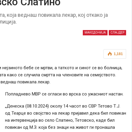
вско Слатино
а, која веднаш повикала лекар, кој откако ја
лиција.
МАКЕДОНИЈА
СЛАЈДЕР
1,181
 нејзиното бебе се мртви, а таткото и синот се во болница,
та како се случила смртта на членовите на семејството.
а веднаш повикала лекар.
Попладнево МВР се огласи во врска со ужасниот настан.
„Денеска (08.10.2024) околу 14 часот во СВР Тетово Т.Ј.
од Теарце во својство на лекар пријавил дека бил повикан
на интервенција во село Слатино, Тетовско, каде бил
повикан од М.З. која без знаци на живот ги пронашла