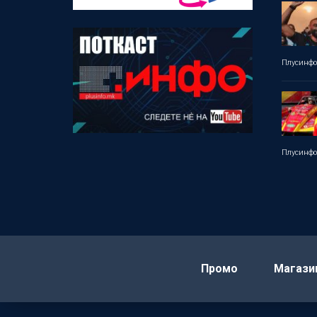
Плусинф
Плусинф
Промо
Магази