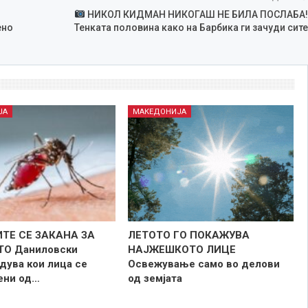
НИКОЛ КИДМАН НИКОГАШ НЕ БИЛА ПОСЛАБА!
ено
Тенката половина како на Барбика ги зачуди сите
ЈА
МАКЕДОНИЈА
ТЕ СЕ ЗАКАНА ЗА
ЛЕТОТО ГО ПОКАЖУВА
ТО Даниловски
НАЈЖЕШКОТО ЛИЦE
дува кои лица се
Освежување само во делови
зени од…
од земјата