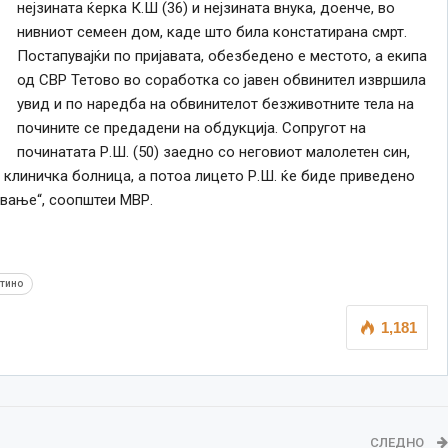
нејзината ќерка К.Ш (36) и нејзината внука, доенче, во
нивниот семеен дом, каде што била констатирана смрт.
Постапувајќи по пријавата, обезбедено е местото, а екипа
од СВР Тетово во соработка со јавен обвинител извршила
увид и по наредба на обвинителот безживотните тела на
почините се предадени на обдукција. Сопругот на
починатата Р.Ш. (50) заедно со неговиот малолетен син,
 клиничка болница, а потоа лицето Р.Ш. ќе биде приведено
вање“, соопштеи МВР.
тино
1,181
СЛЕДНО