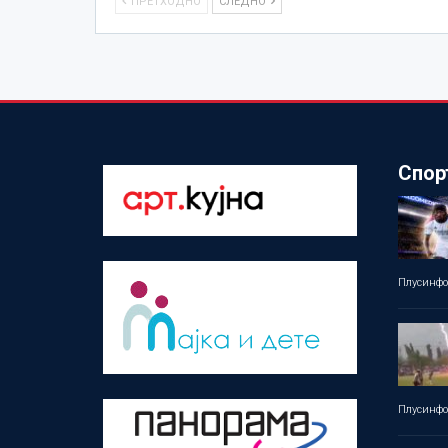
ПРЕТХОДНО
СЛЕДНО
Спор
Плусинф
Плусинф