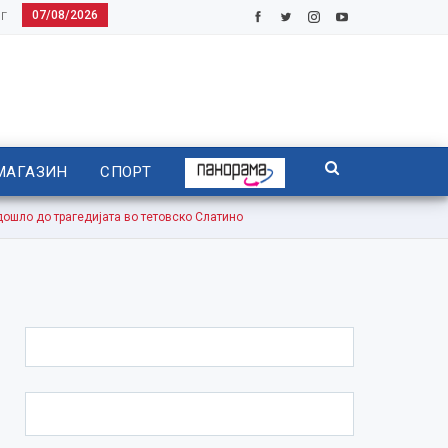
07/08/2026
Г
МАГАЗИН
СПОРТ
шло до трагедијата во тетовско Слатино