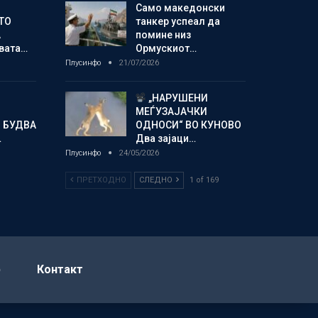
Само македонски
ТО
танкер успеал да
А
помине низ
овата…
Ормускиот…
Плусинфо
21/07/2026
„НАРУШЕНИ
МЕЃУЗАЈАЧКИ
 БУДВА
ОДНОСИ“ ВО КУНОВО
…
Два зајаци…
Плусинфо
24/05/2026
ПРЕТХОДНО
СЛЕДНО
1 of 169
р
Контакт