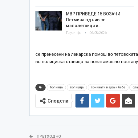
МВР ПРИВЕДЕ 15 ВОЗАЧИ
Петмина од нив се
малолетници и…
Плусинфо
06/08/2026
се пренесени на лекарска помош во тетовската
во полициска станица за понатамошно постапу
болница
полиција
починати мајка и бебе
сла
Сподели
ПРЕТХОДНО