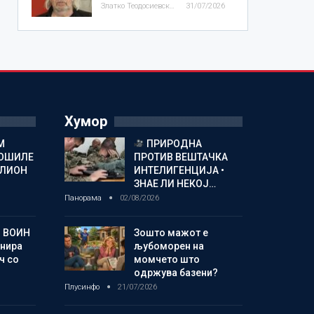
Златко Теодосиевски
31/07/2026
Хумор
М
ПРИРОДНА
ОШИЛЕ
ПРОТИВ ВЕШТАЧКА
ИЛИОН
ИНТЕЛИГЕНЦИЈА •
ЗНАЕ ЛИ НЕКОЈ…
Панорама
02/08/2026
 ВОИН
Зошто мажот е
енира
љубоморен на
ч со
момчето што
одржува базени?
Плусинфо
21/07/2026