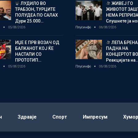
ЛУДИЛО ВО
ЖИВЕЈ ГО
ТРАБЗОН, ТУРЦИТЕ
ЖИВОТОТ ЗАШ
ПОЛУДЕА ПО САЛАХ
НЕМА РЕПРИЗ
Дури 25.000…
Слушнете ја н
о
05/08/2026
Плусинфо
06/08/2026
ИЏЕ Е ПРВ ВОЗАЧ ОД
ЛЕПА БРЕНА
БАЛКАНОТ КОЈ ЌЕ
ПАДНА НА
НАСТАПИ СО
КОНЦЕРТОТ ВО
ПРОТОТИП…
Реакцијата на
о
05/08/2026
Плусинфо
06/08/2026
н
Здравје
Спорт
Импресум
Хумо