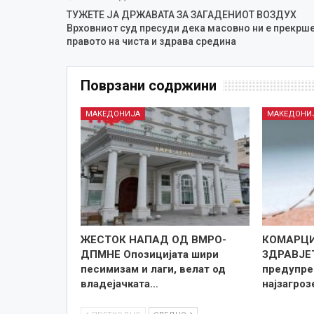
ТУЖЕТЕ ЈА ДРЖАВАТА ЗА ЗАГАДЕНИОТ ВОЗДУХ
Врховниот суд пресуди дека масовно ни е прекрш
правото на чиста и здрава средина
Поврзани содржини
МАКЕДОНИЈА
МАКЕДОНИ
ЖЕСТОК НАПАД ОД ВМРО-
КОМАРЦИ
ДПМНЕ Опозицијата шири
ЗДРАВЈЕ
песимизам и лаги, велат од
предупре
владејачката…
најзагро