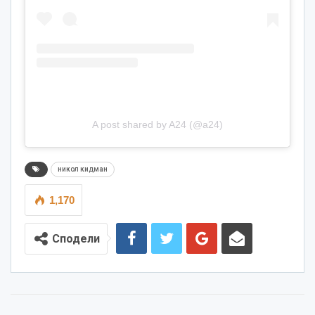
A post shared by A24 (@a24)
никол кидман
1,170
Сподели