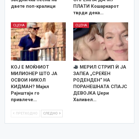
двете поп-кралици
ПЛАТИ Кошаркарот
тврди дека…
СЦЕНА
СЦЕНА
КОЈ Е МОЌНИОТ
МЕРИЛ СТРИП Ѝ ЈА
МИЛИОНЕР ШТО ЈА
ЗАПЕА „СРЕЌЕН
ОСВОИ НИКОЛ
РОДЕНДЕН“ НА
КИДМАН? Мајкл
ПОРАНЕШНАТА СПАЈС
Рајнштајн го
ДЕВОЈКА Џери
привлече…
Халивел…
ПРЕТХОДНО
СЛЕДНО