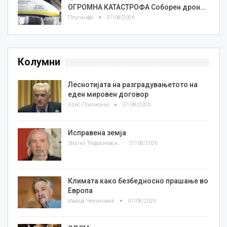
ОГРОМНА КАТАСТРОФА Соборен дрон…
Плусинфо
07/08/2026
Колумни
Леснотијата на разградувањетото на
еден мировен договор
Азис Положани
07/08/2026
Исправена земја
Златко Теодосиевски
07/08/2026
Климата како безбедносно прашање во
Европа
Ивица Челиковиќ
07/08/2026