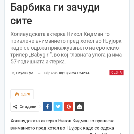
Барбика ги зачуди
сите
Холивудската актерка Никол Кидман го
привлече вниманието пред хотел во Њујорк
каде се одржа прикажувањето на еротскиот
трилер „Babygirl“, во кој главната улога ја има
57-годишната актерка.
СЦЕНА
Објавено
08/10/2024 18:42:44
Од
Плусинфо
1,170
Сподели
Холивудската актерка Никол Кидман го привлече
вниманието пред хотел во Њујорк каде се одржа