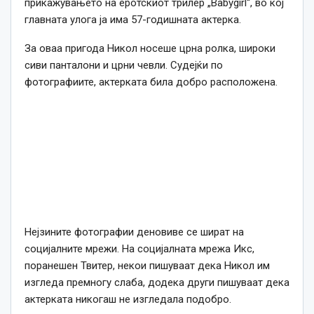
прикажувањето на еротскиот трилер „Babygirl“, во кој
главната улога ја има 57-годишната актерка.
За оваа пригода Никол носеше црна ролка, широки
сиви панталони и црни чевли. Судејќи по
фотографиите, актерката била добро расположена.
Нејзините фотографии деновиве се шират на
социјалните мрежи. На социјалната мрежа Икс,
поранешен Твитер, некои пишуваат дека Никол им
изгледа премногу слаба, додека други пишуваат дека
актерката никогаш не изгледала подобро.