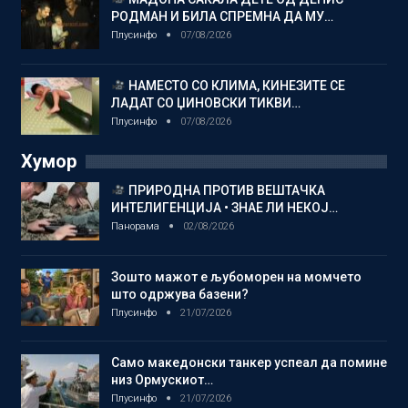
РОДМАН И БИЛА СПРЕМНА ДА МУ…
Плусинфо
07/08/2026
НАМЕСТО СО КЛИМА, КИНЕЗИТЕ СЕ
ЛАДАТ СО ЏИНОВСКИ ТИКВИ…
Плусинфо
07/08/2026
Хумор
ПРИРОДНА ПРОТИВ ВЕШТАЧКА
ИНТЕЛИГЕНЦИЈА • ЗНАЕ ЛИ НЕКОЈ…
Панорама
02/08/2026
Зошто мажот е љубоморен на момчето
што одржува базени?
Плусинфо
21/07/2026
Само македонски танкер успеал да помине
низ Ормускиот…
Плусинфо
21/07/2026