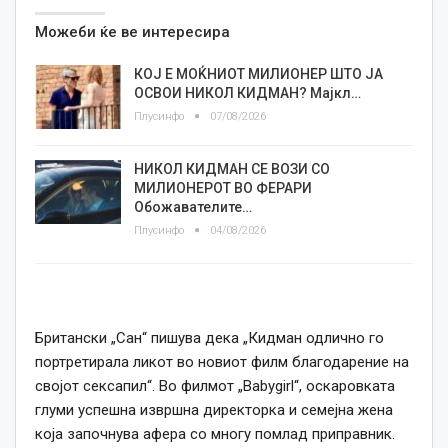
Можеби ќе ве интересира
КОЈ Е МОЌНИОТ МИЛИОНЕР ШТО ЈА
ОСВОИ НИКОЛ КИДМАН? Мајкл…
Плусинфо
07/08/2026
НИКОЛ КИДМАН СЕ ВОЗИ СО
МИЛИОНЕРОТ ВО ФЕРАРИ
Обожавателите…
Плусинфо
04/08/2026
Британски „Сан“ пишува дека „Кидман одлично го
портретирала ликот во новиот филм благодарение на
својот сексапил“. Во филмот „Babygirl“, оскаровката
глуми успешна извршна директорка и семејна жена
која започнува афера со многу помлад приправник.