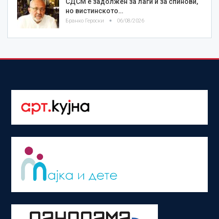
СДСМ е задолжен за лаги и за спинови,
но вистинското…
Бранко Героски
06/08/2026