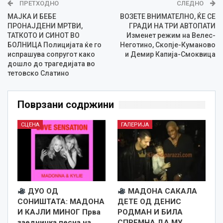
ПРЕТХОДНО
СЛЕДНО
МАЈКА И БЕБЕ
ВОЗЕТЕ ВНИМАТЕЛНО, ЌЕ СЕ
ПРОНАЈДЕНИ МРТВИ,
ГРАДИ НА ТРИ АВТОПАТИ
ТАТКОТО И СИНОТ ВО
Изменет режим на Велес-
БОЛНИЦА Полицијата ќе го
Неготино, Скопје-Куманово
испрашува сопругот како
и Демир Капија-Смоквица
дошло до трагедијата во
тетовско Слатино
Поврзани содржини
СЦЕНА
ГАЛЕРИЈА
ДУО ОД
МАДОНА САКАЛА
СОНИШТАТА: МАДОНА
ДЕТЕ ОД ДЕНИС
И КАЈЛИ МИНОГ Прва
РОДМАН И БИЛА
заедничка песна на
СПРЕМНА ДА МУ