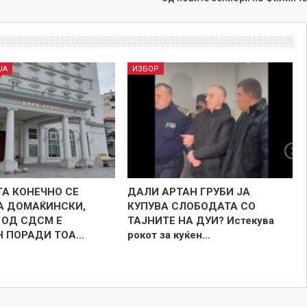
ЈА
ИЗБОР
А КОНЕЧНО СЕ
ДАЛИ АРТАН ГРУБИ ЈА
А ДОМАЌИНСКИ,
КУПУВА СЛОБОДАТА СО
 ОД СДСМ Е
ТАЈНИТЕ НА ДУИ? Истекува
Н ПОРАДИ ТОА…
рокот за куќен…