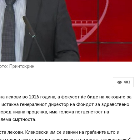
то: Принтскрин
403
а лекови во 2026 година, а фокусот ќе биде на лековите за
 истакна генералниот директор на Фондот за здравствено
поред нивна проценка, има голема потценетост на
олема смртноста.
та лекови, Клековски им се извини на граѓаните што и
а година лекот против згрутчување на крвта „еноксапарин“,