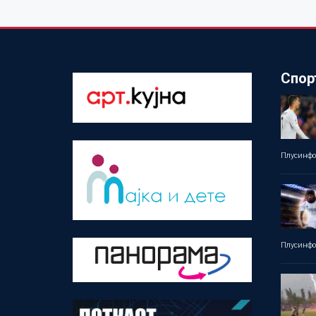
Спор
Плусинф
Плусинф