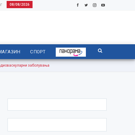
08/08/2026
Г
МАГАЗИН
СПОРТ
рдиоваскуларни заболувања