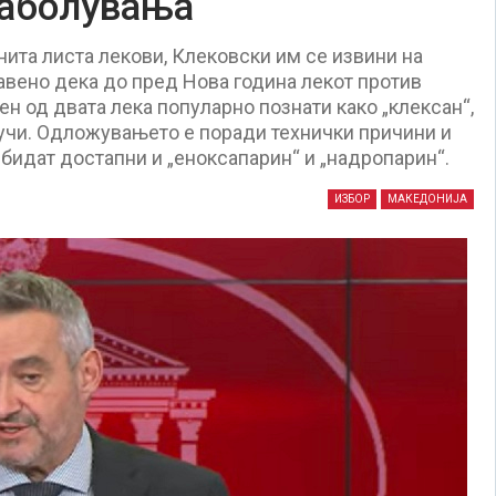
заболувања
ита листа лекови, Клековски им се извини на
јавено дека до пред Нова година лекот против
ен од двата лека популарно познати како „клексан“,
случи. Одложувањето е поради технички причини и
е бидат достапни и „еноксапарин“ и „надропарин“.
ИЗБОР
МАКЕДОНИЈА