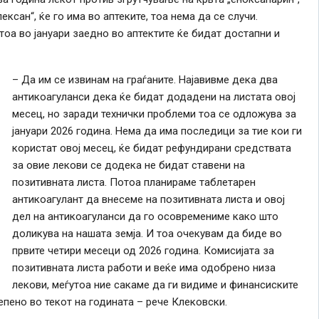
ксан“, ќе го има во аптеките, тоа нема да се случи.
оа во јануари заедно во аптектите ќе бидат достапни и
– Да им се извинам на граѓаните. Најавивме дека два
антикоагуланси дека ќе бидат додадени на листата овој
месец, но заради технички проблеми тоа се одложува за
јануари 2026 година. Нема да има последици за тие кои ги
користат овој месец, ќе бидат рефундирани средствата
за овие лекови се додека не бидат ставени на
позитивната листа. Потоа планираме таблетарен
антикоагулант да внесеме на позитивната листа и овој
дел на антикоагуланси да го осовремениме како што
доликува на нашата земја. И тоа очекувам да биде во
првите четири месеци од 2026 година. Комисијата за
позитивната листа работи и веќе има одобрено низа
лекови, меѓутоа ние сакаме да ги видиме и финансиските
пено во текот на годината – рече Клековски.