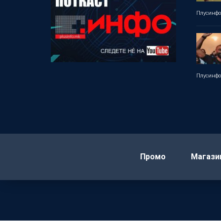
Плусинф
Плусинф
Промо
Магази