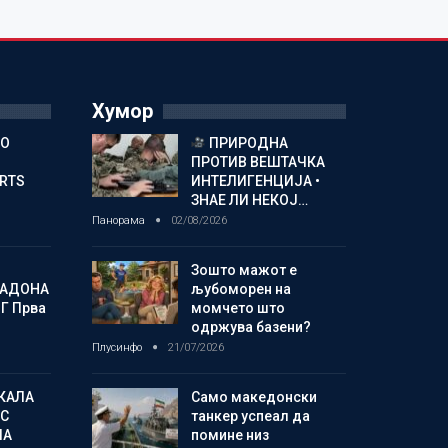
Хумор
ГО
ПРИРОДНА
ПРОТИВ ВЕШТАЧКА
ORTS
ИНТЕЛИГЕНЦИЈА •
ЗНАЕ ЛИ НЕКОЈ…
Панорама
02/08/2026
Зошто мажот е
МАДОНА
љубоморен на
Г Прва
момчето што
одржува базени?
Плусинфо
21/07/2026
КАЛА
Само македонски
С
танкер успеал да
ЛА
помине низ