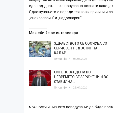
еден од двата лека популарно познати како „кле
Одложувањето е поради технички причини и зат
„еноксапарин“ и „надропарин“.
Можеби ќе ве интересира
ЗДРАВСТВОТО СЕ СООЧУВА СО
СЕРИОЗЕН НЕДОСТИГ НА
КАДАР…
Плусинфо
05/08/2026
СИТЕ ПОВРЕДЕНИ ВО
НЕВРЕМЕТО СЕ ЗГРИЖЕНИ И ВО
СТАБИЛНА…
Плусинфо
22/07/2026
можности и нивното воведување да биде посте