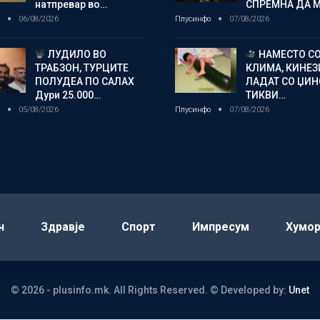
натпревар во…
СПРЕМНА ДА 
о
06/08/2026
Плусинфо
07/08/2026
ЛУДИЛО ВО
НАМЕСТО С
ТРАБЗОН, ТУРЦИТЕ
КЛИМА, КИНЕЗ
ПОЛУДЕА ПО САЛАХ
ЛАДАТ СО ЏИ
Дури 25.000…
ТИКВИ…
о
05/08/2026
Плусинфо
07/08/2026
н
Здравје
Спорт
Импресум
Хумо
© 2026 - plusinfo.mk. All Rights Reserved.
© Developed by:
Unet