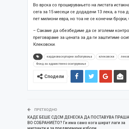
Во врска со проширувањето на листата истакна
сега за 15 месеци се додадени 13 лека, а тоа 
пет милиони евра, но тоа не се конечни бројки,
– Сакаме да обезбедиме да се зголеми контро
преговараме за цената за да ги заштитиме ос
Клековски.
кардиоваскуларни заболувања
клековски
леко
Фонд за здравствено осигурување
Сподели
ПРЕТХОДНО
КАДЕ БЕШЕ СДСМ ДЕНЕСКА ДА ПОСТАВУВА ПРАШ
ВО СОБРАНИЕТО? Ги има само кога шират лаги за
мигранти и за предвремени избори