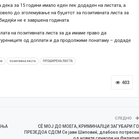
 дека за 15 години имало еден лек додаден на листата, а
довело до зголемување на буџетот за позитивната листа за
 бидејќи не е завршена годината.
лата на позитивната листа за да имаме право да
игурениците од доплати и да продолжиме понатаму – додаде
ви
позитивна листа
ПРОШИРЕНА ЛИСТА
403
СЛЕДНО
АЊА
СÈ MOJ ДО МОЕГА, КРИМИНАЛЦИ ЗАГУБАРИ ГО
ПРЕЗЕДОА СДСМ Се јави Шиповиќ, длабоко потресен
од новите сениори на Филипче