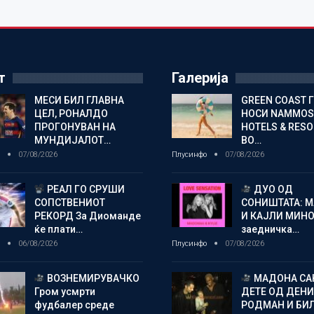
т
Галерија
МЕСИ БИЛ ГЛАВНА
GREEN COAST 
ЦЕЛ, РОНАЛДО
НОСИ NAMMOS
ПРОГОНУВАН НА
HOTELS & RES
МУНДИЈАЛОТ…
ВО…
о
07/08/2026
Плусинфо
07/08/2026
РЕАЛ ГО СРУШИ
ДУО ОД
СОПСТВЕНИОТ
СОНИШТАТА: 
РЕКОРД За Диоманде
И КАЈЛИ МИНО
ќе плати…
заедничка…
о
06/08/2026
Плусинфо
07/08/2026
ВОЗНЕМИРУВАЧКО
МАДОНА СА
Гром усмрти
ДЕТЕ ОД ДЕНИ
фудбалер среде
РОДМАН И БИ