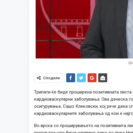
Фо
Сподели
Трипати ќе биде проширена позитивната листа н
кардиоваскуларни заболувања. Ова денеска го
осигурување, Сашо Клековски, кој рече дека с
кардиоваскуларните заболувања од кои е најг
Во врска со проширувањето на позитивнита лис
покрај тоа што беше најавено дека до пред Нов