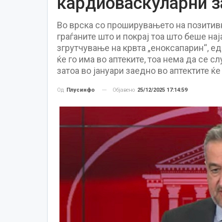
кардиоваскуларни 
Во врска со проширувањето на позитивн
граѓаните што и покрај тоа што беше на
згрутчување на крвта „еноксапарин“, ед
ќе го има во аптеките, тоа нема да се 
затоа во јануари заедно во аптектите ќ
Објавено
25/12/2025 17:14:59
Од
Плусинфо