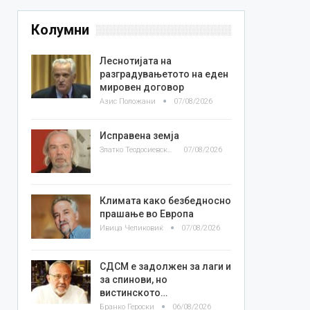
Колумни
Леснотијата на
разградувањетото на еден
мировен договор
Азис Положани
07/08/2026
Исправена земја
Златко Теодосиевски
07/08/2026
Климата како безбедносно
прашање во Европа
Ивица Челиковиќ
07/08/2026
СДСМ е задолжен за лаги и
за спинови, но
вистинското…
Бранко Героски
06/08/2026