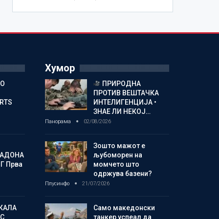
Хумор
ГО
ПРИРОДНА
ПРОТИВ ВЕШТАЧКА
ORTS
ИНТЕЛИГЕНЦИЈА •
ЗНАЕ ЛИ НЕКОЈ…
Панорама
02/08/2026
Зошто мажот е
МАДОНА
љубоморен на
Г Прва
момчето што
одржува базени?
Плусинфо
21/07/2026
КАЛА
Само македонски
С
танкер успеал да