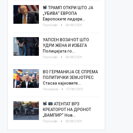
ТРАМП ОТКРИ ШТО ЈА
„УБИВА“ ЕВРОПА
Европските лидери…
Плусинфо
06/08/2026
УАПСЕН ВОЗАЧОТ ШТО
УДРИ ЖЕНА И ИЗБЕГА
Полицијата го…
Плусинфо
06/08/2026
ВО ГЕРМАНИЈА СЕ СПРЕМА
ПОЛИТИЧКИ ЗЕМЈОТРЕС
Стасаа најновите…
Панорама
07/08/2026
АТЕНТАТ ВРЗ
КРЕАТОРОТ НА ДРОНОТ
„ВАМПИР“ Нов…
Плусинфо
06/08/2026