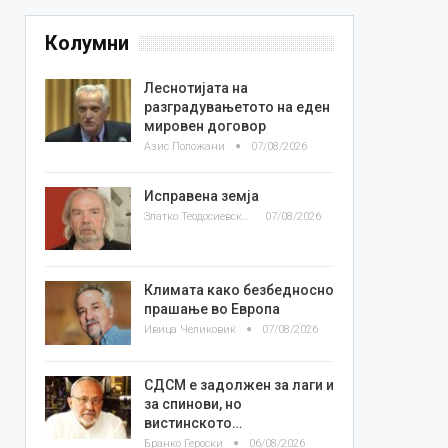
Колумни
Леснотијата на
разградувањетото на еден
мировен договор
Азис Положани
07/08/2026
Исправена земја
Златко Теодосиевски
07/08/2026
Климата како безбедносно
прашање во Европа
Ивица Челиковиќ
07/08/2026
СДСМ е задолжен за лаги и
за спинови, но
вистинското…
Бранко Героски
06/08/2026