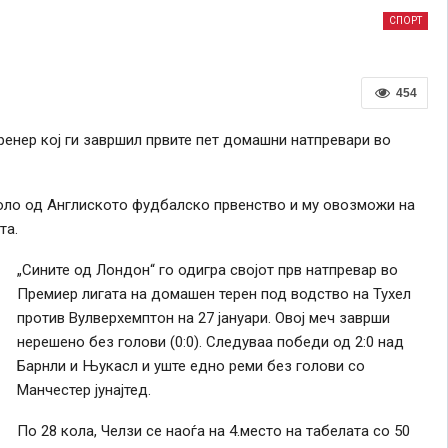
СПОРТ
454
тренер кој ги завршил првите пет домашни натпревари во
 коло од Англиското фудбалско првенство и му овозможи на
та.
„Сините од Лондон“ го одигра својот прв натпревар во
Премиер лигата на домашен терен под водство на Тухел
против Вулверхемптон на 27 јануари. Овој меч заврши
нерешено без голови (0:0). Следуваа победи од 2:0 над
Барнли и Њукасл и уште едно реми без голови со
Манчестер јунајтед.
По 28 кола, Челзи се наоѓа на 4.место на табелата со 50