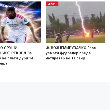
СПОРТ
ГО СРУШИ
ВОЗНЕМИРУВАЧКО Гром
НИОТ РЕКОРД За
усмрти фудбалер среде
 ќе плати дури 140
натпревар во Тајланд
евра