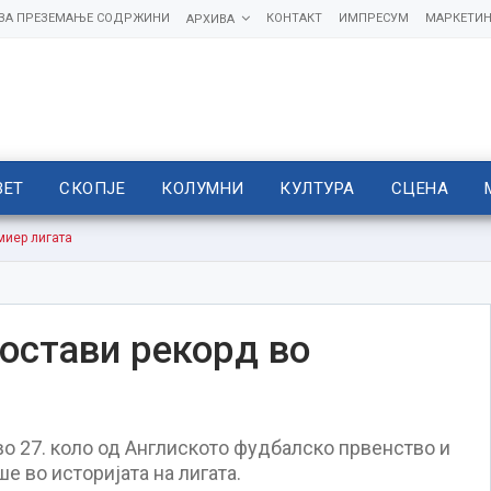
 ЗА ПРЕЗЕМАЊЕ СОДРЖИНИ
КОНТАКТ
ИМПРЕСУМ
МАРКЕТИН
АРХИВА
ВЕТ
СКОПЈЕ
КОЛУМНИ
КУЛТУРА
СЦЕНА
миер лигата
постави рекорд во
во 27. коло од Англиското фудбалско првенство и
е во историјата на лигата.