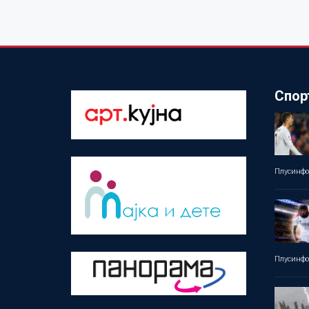
Спор
Плусинф
Плусинф