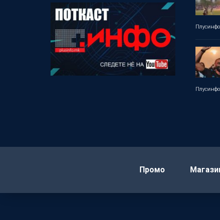
Плусинф
Плусинф
Промо
Магази