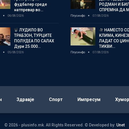
фудбалер среде
РОДМАН И БИ
натпревар во…
СПРЕМНА ДА 
о
06/08/2026
Плусинфо
07/08/2026
ЛУДИЛО ВО
НАМЕСТО С
ТРАБЗОН, ТУРЦИТЕ
КЛИМА, КИНЕЗ
ПОЛУДЕА ПО САЛАХ
ЛАДАТ СО ЏИ
Дури 25.000…
ТИКВИ…
о
05/08/2026
Плусинфо
07/08/2026
н
Здравје
Спорт
Импресум
Хумо
© 2026 - plusinfo.mk. All Rights Reserved.
© Developed by:
Unet