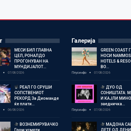
т
Галерија
МЕСИ БИЛ ГЛАВНА
GREEN COAST 
ЦЕЛ, РОНАЛДО
НОСИ NAMMOS
ПРОГОНУВАН НА
HOTELS & RES
МУНДИЈАЛОТ…
ВО…
о
07/08/2026
Плусинфо
07/08/2026
РЕАЛ ГО СРУШИ
ДУО ОД
СОПСТВЕНИОТ
СОНИШТАТА: 
РЕКОРД За Диоманде
И КАЈЛИ МИНО
ќе плати…
заедничка…
о
06/08/2026
Плусинфо
07/08/2026
ВОЗНЕМИРУВАЧКО
МАДОНА СА
Гром усмрти
ДЕТЕ ОД ДЕНИ