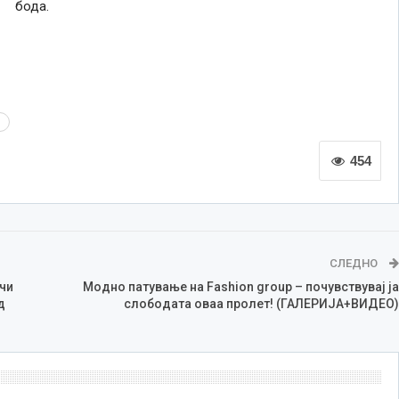
бода.
и
454
СЛЕДНО
чи
Модно патување на Fashion group – почувствувај ја
д
слободата оваа пролет! (ГАЛЕРИЈА+ВИДЕО)