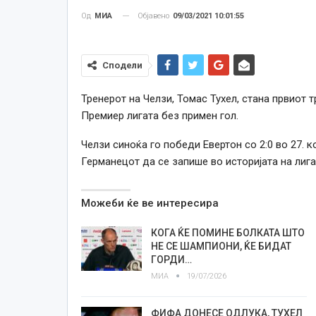
Објавено
09/03/2021 10:01:55
Од
МИА
Сподели
Тренерот на Челзи, Томас Тухел, стана првиот 
Премиер лигата без примен гол.
Челзи синоќа го победи Евертон со 2:0 во 27.
Германецот да се запише во историјата на лига
Можеби ќе ве интересира
КОГА ЌЕ ПОМИНЕ БОЛКАТА ШТО
НЕ СЕ ШАМПИОНИ, ЌЕ БИДАТ
ГОРДИ…
МИА
19/07/2026
ФИФА ДОНЕСЕ ОДЛУКА, ТУХЕЛ