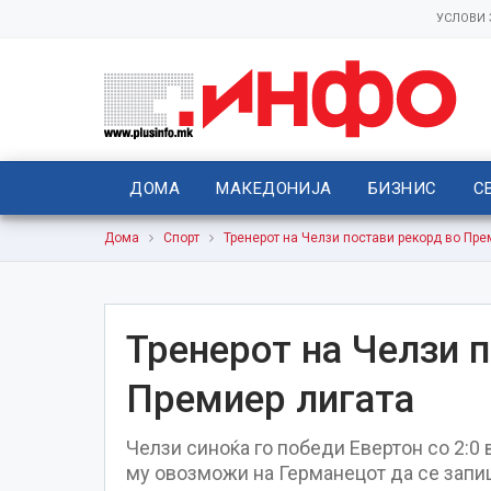
УСЛОВИ
ДОМА
МАКЕДОНИЈА
БИЗНИС
С
Дома
Спорт
Тренерот на Челзи постави рекорд во Пре
Тренерот на Челзи 
Премиер лигата
Челзи синоќа го победи Евертон со 2:0 
му овозможи на Германецот да се запиш