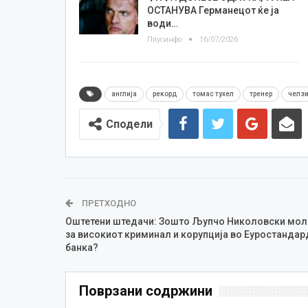
ОСТАНУВА Германецот ќе ја
води…
Плусинфо
16/07/2026
англија
рекорд
томас тухел
тренер
челз
Сподели
ПРЕТХОДНО
Оштетени штедачи: Зошто Љупчо Николовски мол
за високиот криминал и корупција во Еуростандар
банка?
Поврзани содржини