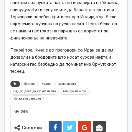
санкции врз руската нафта по инвазијата на Украина,
принудувајќи ги купувачите да бараат алтернативи.
Тој изврши посебен притисок врз Индија, која беше
најголемиот купувач на руска нафта. Целта беше да
се намали протокот на пари што се користат за
финансирање на инвазијата.
Покрај тоа, Кина е во преговори со Иран за да им
дозволи на бродовите што носат сурова нафта и
катарски гас безбедно да поминат низ Ормутскиот
теснец.
бизнис
индија
руска нафта
САД 30 дена да купува нафта
танкери на море
ублажени санкции
246
Сподели