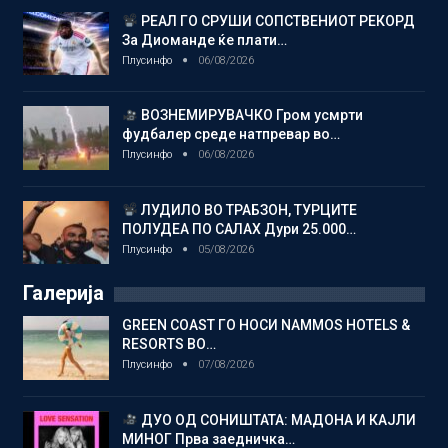
РЕАЛ ГО СРУШИ СОПСТВЕНИОТ РЕКОРД
За Диоманде ќе плати…
Плусинфо
06/08/2026
ВОЗНЕМИРУВАЧКО Гром усмрти
фудбалер среде натпревар во…
Плусинфо
06/08/2026
ЛУДИЛО ВО ТРАБЗОН, ТУРЦИТЕ
ПОЛУДЕА ПО САЛАХ Дури 25.000…
Плусинфо
05/08/2026
Галерија
GREEN COAST ГО НОСИ NAMMOS HOTELS &
RESORTS ВО…
Плусинфо
07/08/2026
ДУО ОД СОНИШТАТА: МАДОНА И КАЈЛИ
МИНОГ Прва заедничка…