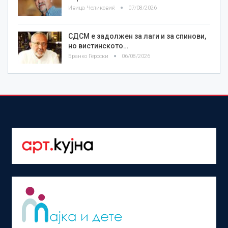
Ивица Челиковиќ
07/08/2026
СДСМ е задолжен за лаги и за спинови,
но вистинското…
Бранко Героски
06/08/2026