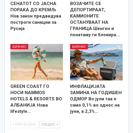
СЕНАТОТ СО ЈАСНА
ВОЗАЧИТЕ СЕ
ПОРАКА ДО КРЕМЉ
ДЕПОРТИРААТ,
Нов закон предвидува
КАМИОНИТЕ
построги санкции за
ОСТАНУВААТ НА
Русија
ГРАНИЦА Шенген и
понатаму ги блокира…
БИЗНИС
БИЗНИС
GREEN COAST ГО
ИНФЛАЦИЈАТА
НОСИ NAMMOS
ЗАМИНА НА ГОДИШЕН
HOTELS & RESORTS ВО
ОДМОР Во јули таа е
АЛБАНИЈА Нова
само 0,1% во однос на
lifestyle…
јуни, а 2,3%…
ПРЕТХОДНО
СЛЕДНО