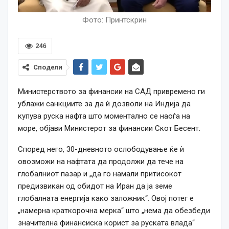
Фото: Принтскрин
246
Сподели
Министерството за финансии на САД привремено ги
ублажи санкциите за да ѝ дозволи на Индија да
купува руска нафта што моментално се наоѓа на
море, објави Министерот за финансии Скот Бесент.
Според него, 30-дневното ослободување ќе ѝ
овозможи на нафтата да продолжи да тече на
глобалниот пазар и „да го намали притисокот
предизвикан од обидот на Иран да ја земе
глобалната енергија како заложник“. Овој потег е
„намерна краткорочна мерка“ што „нема да обезбеди
значителна финансиска корист за руската влада“