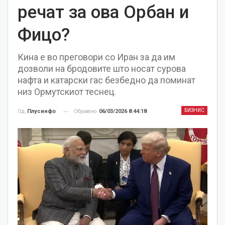
речат за ова Орбан и
Фицо?
Кина е во преговори со Иран за да им
дозволи на бродовите што носат сурова
нафта и катарски гас безбедно да поминат
низ Ормутскиот теснец.
БИЗНИС
Објавено
06/03/2026 8:44:18
Од
Плусинфо