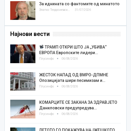
За иднината со фантомите од минатото
Златко Теодосиевски
31/07/2026
Најнови вести
ТРАМП ОТКРИ ШТО ЈА „УБИВА“
ЕВРОПА Европските лидери…
Плусинфо
06/08/2026
ЖЕСТОК НАПАД ОД ВМРО-ДПМНЕ
Опозицијата шири песимизам и…
Плусинфо
06/08/2026
КОМАРЦИТЕ СЕ ЗАКАНА ЗА ЗДРАВЈЕТО
Даниловски предупредува…
Плусинфо
06/08/2026
ЛЕТОТО ГО ПОКАЖУВА НАЈЖЕШКОТО