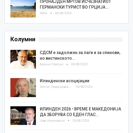
ПРОНАЈДЕН МРТОВ ИСЧЕЗНАТИОТ
ГЕРМАНСКИ ТУРИСТ ВО ГРЦИЈА…
МИА
06/08/2026
Колумни
СДСМ е задолжен за лаги и за спинови,
но вистинското…
Бранко Героски
06/08/2026
Илинденски асоцијации
Златко Теодосиевски
04/08/2026
ИЛИНДЕН 2026 • ВРЕМЕ Е МАКЕДОНИЈА
ДА ЗБОРУВА СО ЕДЕН ГЛАС…
Јове Кекеновски
03/08/2026