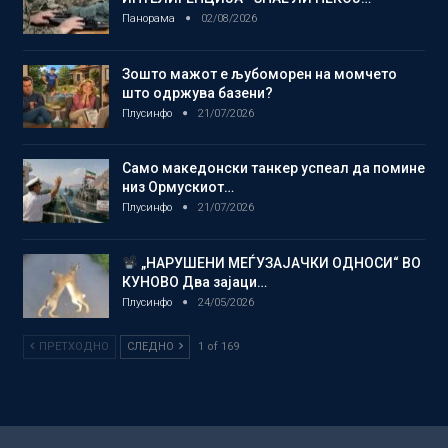
Панорама
02/08/2026
Зошто мажот е љубоморен на момчето
што одржува базени?
Плусинфо
21/07/2026
Само македонски танкер успеал да помине
низ Ормускиот…
Плусинфо
21/07/2026
„НАРУШЕНИ МЕЃУЗАЈАЧКИ ОДНОСИ“ ВО
КУНОВО Два зајаци…
Плусинфо
24/05/2026
ПРЕТХОДНО
СЛЕДНО
1 of 169