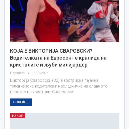
КОЈА Е ВИКТОРИЈА СВАРОВСКИ?
Водителката на Евросонг е кралица на
кристалите и љуби милијардер
Плусинфо
15/05/2026
Викторија Сваровски (32) е австриска пејачка,
телевизиска водителка и наследничка на славното
царство на кристали, Сваровски
ПОВЕЌЕ...
ИЗБОР