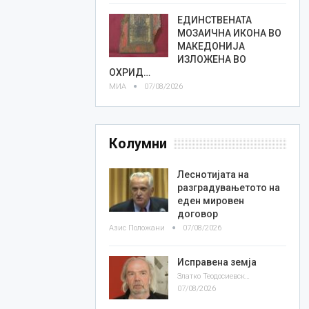
ЕДИНСТВЕНАТА
МОЗАИЧНА ИКОНА ВО
МАКЕДОНИЈА
ИЗЛОЖЕНА ВО
ОХРИД…
МИА
07/08/2026
Колумни
Леснотијата на
разградувањетото на
еден мировен
договор
Азис Положани
07/08/2026
Исправена земја
Златко Теодосиевски
07/08/2026