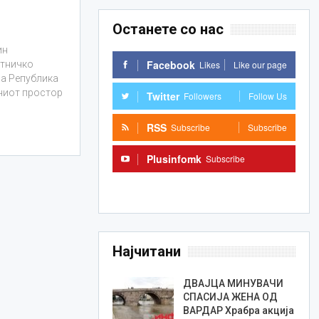
Останете со нас
ин
Facebook
Likes
Like our page
атничко
на Република
жниот простор
Twitter
Followers
Follow Us
RSS
Subscribe
Subscribe
Plusinfomk
Subscribe
Subscribe
Најчитани
ДВАЈЦА МИНУВАЧИ
СПАСИЈА ЖЕНА ОД
ВАРДАР Храбра акција