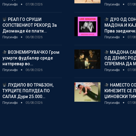
Плусинфо
07/08/2026
Плусинфо
07/08
РЕАЛ ГО СРУШИ
ДУО ОД СОН
СОПСТВЕНИОТ РЕКОРД За
МАДОНА И КА
Диоманде ќе плати…
Прва заедничк
Плусинфо
06/08/2026
Плусинфо
07/08
ВОЗНЕМИРУВАЧКО Гром
МАДОНА СА
усмрти фудбалер среде
ОД ДЕНИС РО
натпревар во…
СПРЕМНА ДА 
Плусинфо
06/08/2026
Плусинфо
07/08
ЛУДИЛО ВО ТРАБЗОН,
НАМЕСТО СО
ТУРЦИТЕ ПОЛУДЕА ПО
КИНЕЗИТЕ СЕ 
САЛАХ Дури 25.000…
ЏИНОВСКИ ТИ
Плусинфо
05/08/2026
Плусинфо
07/08