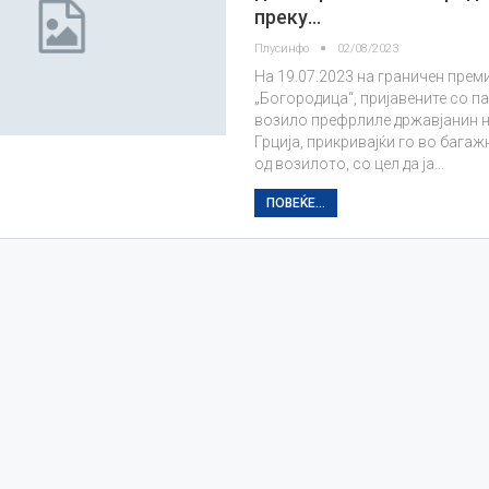
преку…
Плусинфо
02/08/2023
На 19.07.2023 на граничен прем
„Богородица“, пријавените со п
возило префрлиле државјанин 
Грција, прикривајќи го во бага
од возилото, со цел да ја…
ПОВЕЌЕ...