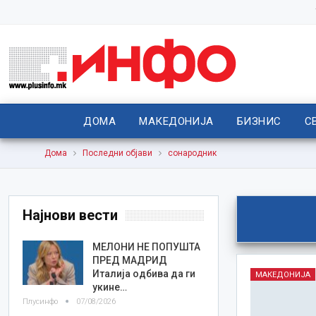
ДОМА
МАКЕДОНИЈА
БИЗНИС
С
Дома
Последни објави
сонародник
Најнови вести
МЕЛОНИ НЕ ПОПУШТА
ПРЕД МАДРИД
Италија одбива да ги
МАКЕДОНИЈА
укине…
Плусинфо
07/08/2026