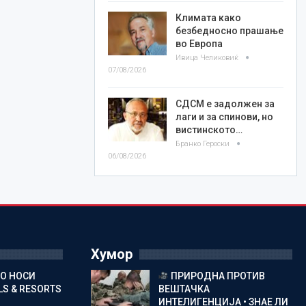
Климата како
безбедносно прашање
во Европа
Ивица Челиковиќ
07/08/2026
СДСМ е задолжен за
лаги и за спинови, но
вистинското…
Бранко Героски
06/08/2026
Хумор
ГО НОСИ
ПРИРОДНА ПРОТИВ
S & RESORTS
ВЕШТАЧКА
ИНТЕЛИГЕНЦИЈА • ЗНАЕ ЛИ