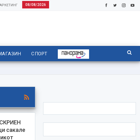
08/08/2026
АРКЕТИНГ
МАГАЗИН
СПОРТ
 СКРИЕН
ци сакале
никот