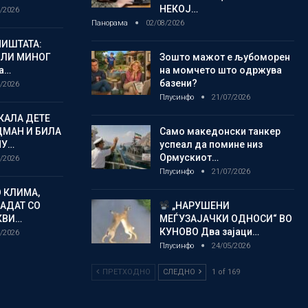
НЕКОЈ…
/2026
Панорама
02/08/2026
ИШТАТА:
ЈЛИ МИНОГ
Зошто мажот е љубоморен
а…
на момчето што одржува
базени?
/2026
Плусинфо
21/07/2026
КАЛА ДЕТЕ
ДМАН И БИЛА
Само македонски танкер
МУ…
успеал да помине низ
Ормускиот…
/2026
Плусинфо
21/07/2026
 КЛИМА,
ЛАДАТ СО
„НАРУШЕНИ
КВИ…
МЕЃУЗАЈАЧКИ ОДНОСИ“ ВО
КУНОВО Два зајаци…
/2026
Плусинфо
24/05/2026
ПРЕТХОДНО
СЛЕДНО
1 of 169