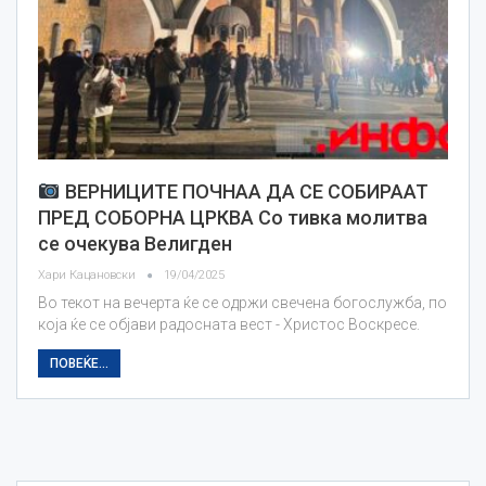
ВЕРНИЦИТЕ ПОЧНАА ДА СЕ СОБИРААТ
ПРЕД СОБОРНА ЦРКВА Со тивка молитва
се очекува Велигден
Хари Кацановски
19/04/2025
Во текот на вечерта ќе се одржи свечена богослужба, по
која ќе се објави радосната вест - Христос Воскресе.
ПОВЕЌЕ...