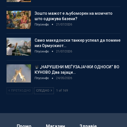
Зошто мажот е љубоморен на момчето
што одржува базени?
Плусинфо
21/07/2026
Само македонски танкер успеал да помине
низ Ормускиот…
Плусинфо
21/07/2026
„НАРУШЕНИ МЕЃУЗАЈАЧКИ ОДНОСИ“ ВО
КУНОВО Два зајаци…
Плусинфо
24/05/2026
ПРЕТХОДНО
СЛЕДНО
1 of 169
Промо
Магазин
Здравје