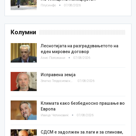
Плусинфо
07/08/2026
Колумни
Леснотијата на разградувањетото на
еден мировен договор
Азис Положани
07/08/2026
Исправена земја
Златко Теодосиевски
07/08/2026
Климата како безбедносно прашање во
Европа
Ивица Челиковиќ
07/08/2026
СДСМ е задолжен за лаги и за спинови,