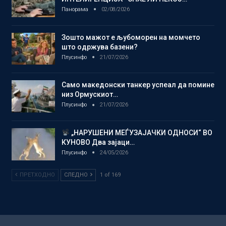
Панорама
02/08/2026
Зошто мажот е љубоморен на момчето
што одржува базени?
Плусинфо
21/07/2026
Само македонски танкер успеал да помине
низ Ормускиот…
Плусинфо
21/07/2026
„НАРУШЕНИ МЕЃУЗАЈАЧКИ ОДНОСИ“ ВО
КУНОВО Два зајаци…
Плусинфо
24/05/2026
ПРЕТХОДНО
СЛЕДНО
1 of 169