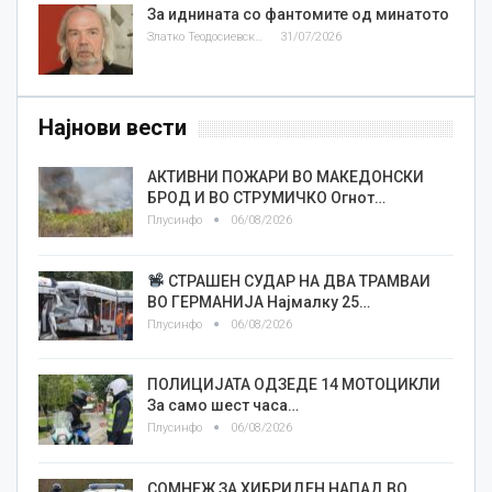
За иднината со фантомите од минатото
Златко Теодосиевски
31/07/2026
Најнови вести
АКТИВНИ ПОЖАРИ ВО МАКЕДОНСКИ
БРОД И ВО СТРУМИЧКО Огнот…
Плусинфо
06/08/2026
СТРАШЕН СУДАР НА ДВА ТРАМВАИ
ВО ГЕРМАНИЈА Најмалку 25…
Плусинфо
06/08/2026
ПОЛИЦИЈАТА ОДЗЕДЕ 14 МОТОЦИКЛИ
За само шест часа…
Плусинфо
06/08/2026
СОМНЕЖ ЗА ХИБРИДЕН НАПАД ВО