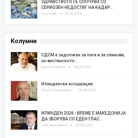
ЗДРАВСТВОТО СЕ СООЧУВА СО
СЕРИОЗЕН НЕДОСТИГ НА КАДАР…
Плусинфо
05/08/2026
Колумни
СДСМ е задолжен за лаги и за спинови,
но вистинското…
Бранко Героски
06/08/2026
Илинденски асоцијации
Златко Теодосиевски
04/08/2026
ИЛИНДЕН 2026 • ВРЕМЕ Е МАКЕДОНИЈА
ДА ЗБОРУВА СО ЕДЕН ГЛАС…
Јове Кекеновски
03/08/2026