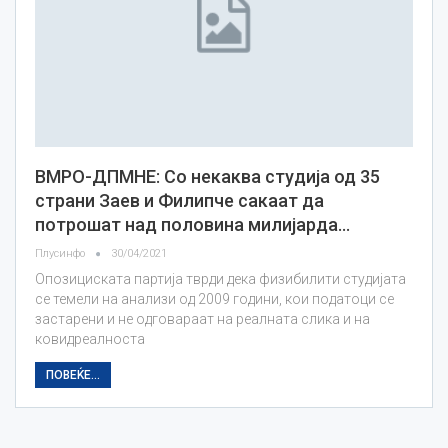
ВМРО-ДПМНЕ: Со некаква студија од 35
страни Заев и Филипче сакаат да
потрошат над половина милијарда…
Плусинфо
30/04/2021
Опозициската партија тврди дека физибилити студијата
се темели на анализи од 2009 години, кои податоци се
застарени и не одговараат на реалната слика и на
ковидреалноста
ПОВЕЌЕ...