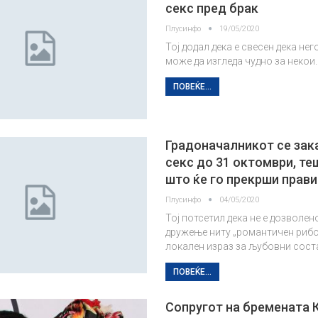
секс пред брак
Плусинфо
19/05/2020
Тој додал дека е свесен дека не
може да изгледа чудно за некои.
ПОВЕЌЕ...
Градоначалникот се зак
секс до 31 октомври, те
што ќе го прекрши прав
Плусинфо
04/05/2020
Тој потсетил дека не е дозволен
дружење ниту „романтичен рибо
локален израз за љубовни сост
ПОВЕЌЕ...
Сопругот на бремената К