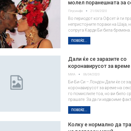
молел поранешната за 
Плусинфо
21/04/2020
Во периодот кога Офсет ѝ ги пр
непристојните пораки на Шаја, 
сопруга Карди Би била бремена.
ПОВЕЌЕ...
Дали ќе се заразите со
коронавирусот за време 
МИА
06/04/2020
Би-Би-Си – Лондон Дали ќе се за
коронавирусот за време на сек
го помислиле тоа, но ви било с
прашате. За да ги издвоиме фак
ПОВЕЌЕ...
Колку е нормално да тр