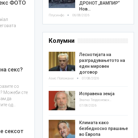
секс ФОТО
ДРОНОТ „ВАМПИР“
Нов…
Плусинфо
06/08/2026
аќал
неговата
Колумни
Леснотијата на
разградувањетото на
еден мировен
на секс?
договор
Азис Положани
07/08/2026
разите со
с? Можеби сте
Исправена земја
рам да
Златко Теодосиевски
тите од…
07/08/2026
Климата како
безбедносно прашање
ае сексот
во Европа