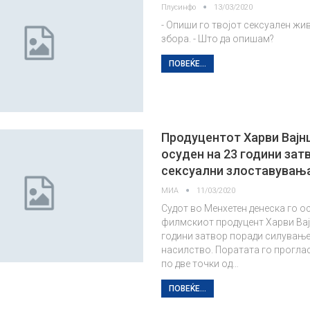
Плусинфо
13/03/2020
- Опиши го твојот сексуален жи
збора. - Што да опишам?
ПОВЕЌЕ...
Продуцентот Харви Вајн
осуден на 23 години зат
сексуални злоставувањ
МИА
11/03/2020
Судот во Менхетен денеска го о
филмскиот продуцент Харви Вај
години затвор поради силување
насилство. Поратата го прогла
по две точки од…
ПОВЕЌЕ...