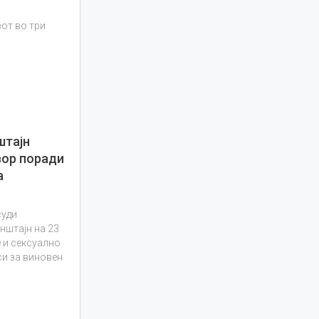
вот во три
штајн
вор поради
а
суди
нштајн на 23
 и сексуално
си за виновен