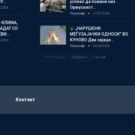
МУ…
успеал да помине низ
Ормускиот…
/2026
Плусинфо
21/07/2026
 КЛИМА,
ЛАДАТ СО
„НАРУШЕНИ
КВИ…
МЕЃУЗАЈАЧКИ ОДНОСИ“ ВО
КУНОВО Два зајаци…
/2026
Плусинфо
24/05/2026
ПРЕТХОДНО
СЛЕДНО
1 of 169
р
Контакт