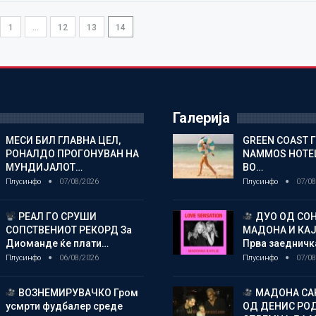
1
…
12
13
14
Галерија
МЕСИ БИЛ ГЛАВНА ЦЕЛ,
GREEN COAST 
РОНАЛДО ПРОГОНУВАН НА
NAMMOS HOTEL
МУНДИЈАЛОТ…
ВО…
Плусинфо
07/08/2026
Плусинфо
07/08
РЕАЛ ГО СРУШИ
ДУО ОД СОН
СОПСТВЕНИОТ РЕКОРД За
МАДОНА И КА
Диоманде ќе плати…
Прва заедничк
Плусинфо
06/08/2026
Плусинфо
07/08
ВОЗНЕМИРУВАЧКО Гром
МАДОНА СА
усмрти фудбалер среде
ОД ДЕНИС РО