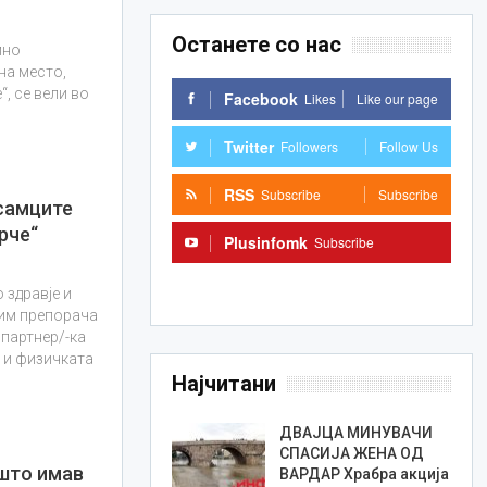
Останете со нас
мно
на место,
, се вели во
Facebook
Likes
Like our page
.
Twitter
Followers
Follow Us
RSS
Subscribe
Subscribe
 самците
рче“
Plusinfomk
Subscribe
Subscribe
 здравје и
 им препорача
 партнер/-ка
а и физичката
Најчитани
ДВАЈЦА МИНУВАЧИ
СПАСИЈА ЖЕНА ОД
 што имав
ВАРДАР Храбра акција