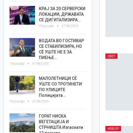
КРАЈ ЗА 20 СЕРВЕРСКИ
ЛОКАЦИИ, ДРЖАВАТА
СЕ ДИГИТАЛИЗИРА…
Плусинфо
07/08/2026
ВОДАТА ВО ГОСТИВАР
СЕ СТАБИЛИЗИРА, НО
СÈ УШТЕ НЕ Е ЗА
СВЕТ
ПИЕЊЕ…
Плусинфо
07/08/2026
МАЛОЛЕТНИЦИ СÈ
УШТЕ СО ТРОТИНЕТИ
ПО УЛИЦИТЕ
Полицијата…
Плусинфо
07/08/2026
ГОРАТ НИСКА
ВЕГЕТАЦИЈА И
СТРНИШТА Изгаснати
ИЗБОР
12 пожари,…