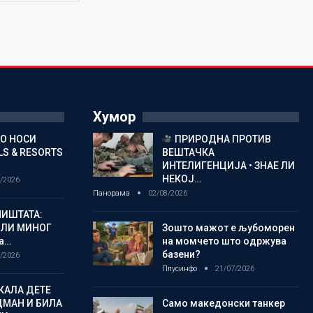
Хумор
ГО НОСИ
ПРИРОДНА ПРОТИВ
S & RESORTS
ВЕШТАЧКА
ИНТЕЛИГЕНЦИЈА • ЗНАЕ ЛИ
НЕКОЈ…
/2026
Панорама
02/08/2026
ИШТАТА:
ЈЛИ МИНОГ
Зошто мажот е љубоморен
а…
на момчето што одржува
базени?
/2026
Плусинфо
21/07/2026
КАЛА ДЕТЕ
ДМАН И БИЛА
Само македонски танкер