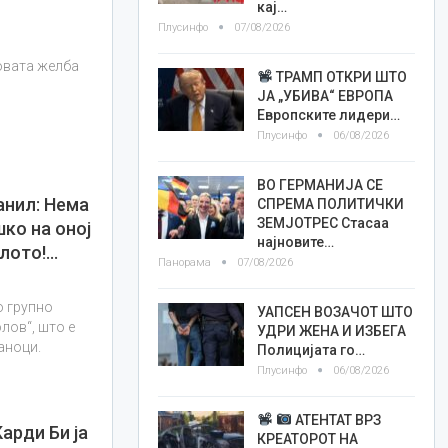
кај…
Плусинфо
07/08/2026
говата желба
ТРАМП ОТКРИ ШТО
ЈА „УБИВА“ ЕВРОПА
Европските лидери…
Плусинфо
06/08/2026
ВО ГЕРМАНИЈА СЕ
анил: Нема
СПРЕМА ПОЛИТИЧКИ
ЗЕМЈОТРЕС Стасаа
шко на оној
најновите…
илото!…
Панорама
07/08/2026
о групно
УАПСЕН ВОЗАЧОТ ШТО
лов“, што е
УДРИ ЖЕНА И ИЗБЕГА
аноци.
Полицијата го…
Плусинфо
06/08/2026
АТЕНТАТ ВРЗ
арди Би ја
КРЕАТОРОТ НА