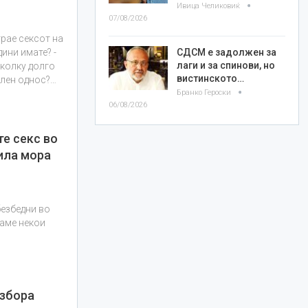
Ивица Челиковиќ
07/08/2026
трае сексот на
дини имате? -
СДСМ е задолжен за
лаги и за спинови, но
 колку долго
вистинското…
ален однос?…
Бранко Героски
06/08/2026
е секс во
ила мора
безбедни во
ваме некои
 збора