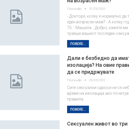
на возрасен маж?
Плусинфо
31/03/2020
- Докторе, колку е нормално да 
еден возрасен маж? - А колку го
75. - Машала... Добро, кажете ми
траеше вашиот последен сексу
ПОВЕЌЕ...
Дали е безбедно да имат
изолација? На овие прав
да се придржувате
Плусинфо
26/03/2020
Сите сексуални односи не се не
време на изолација ако почиту
правила.
ПОВЕЌЕ...
Сексуален живот во три