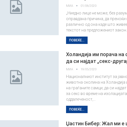
МИА
01/06/2020
„Ниедно лице не може, без разу
оправдана причина, да преноќи 
различно од она каде што живее“
текстот на предложениот закон
ПОВЕЌЕ...
Холандија им порача на
да си најдат „секс-друга
МИА
19/05/2020
Националниот институт за јавно
животна околина на Холандија
на граѓаните самци, да си најдат
за секс во време на изолацијат
оддалеченост,…
ПОВЕЌЕ...
Џастин Бибер: Жал ми е