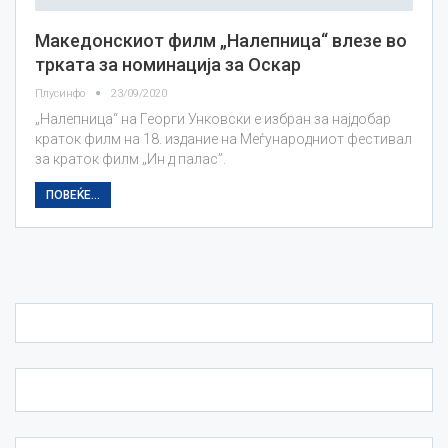
Македонскиот филм „Налепница“ влезе во
трката за номинација за Оскар
Плусинфо
23/09/2020
„Налепница“ на Георги Унковски е избран за најдобар
краток филм на 18. издание на Меѓународниот фестивал
за краток филм „Ин д палас”.
ПОВЕЌЕ...