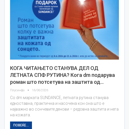
КОГА ЧИТАЊЕТО СТАНУВА ДЕЛ ОД
ЛЕТНАТА СПФ РУТИНА? Кога dm подарува
роман што потсетува на заштита од…
Плусинфо
16/06/2026
Со dm марката SUNDANCE, летната рутина станува
едноставна, практична и насочена кон она што е
најважно во сончевите денови – редовна заштита и нега
на кожата.
ПОВЕЌЕ...