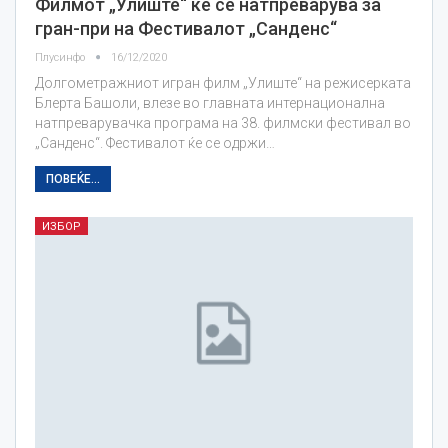
Филмот „Улиште“ ќе се натпреварува за
гран-при на Фестивалот „Санденс“
Плусинфо
16/12/2020
Долгометражниот игран филм „Улиште“ на режисерката
Блерта Башоли, влезе во главната интернационална
натпреварувачка програма на 38. филмски фестивал во
„Санденс“. Фестивалот ќе се одржи…
ПОВЕЌЕ...
ИЗБОР