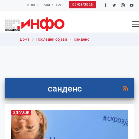
09/08/2026
MORE
МАРКЕТИНГ
Дома
Последни објави
санденс
санденс
ЗДРАВЈЕ