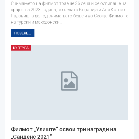
Снимањето на филмот траеше 36 дена и се одвиваше на
крајот на 2023 година, во селата Коџалија и Али Коч во
Радовиш, а дел од снимањето беше и во Скопје. Филмот е
на турски и македонски…
ПОВЕЌЕ...
КУЛТУРА
Филмот „Улиште“ освои три награди на
„Санденс 2021“