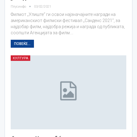
Плусинфо
03/02/2021
Филмот „Улиште“ ги освои најзначајните награди на
американскиот филмски фестивал „Санденс 2021“, за
најдобар филм, најдобра режија и награда од публиката,
соопшти Агенцијата за филм.…
ПОВЕЌЕ...
КУЛТУРА