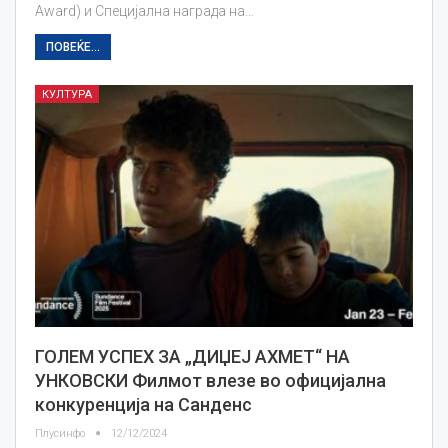
Award) и Специјална награда на…
ПОВЕЌЕ...
КУЛТУРА
ГОЛЕМ УСПЕХ ЗА „ДИЏЕЈ АХМЕТ“ НА
УНКОВСКИ Филмот влезе во официјална
конкуренција на Санденс
Плусинфо
12/12/2024