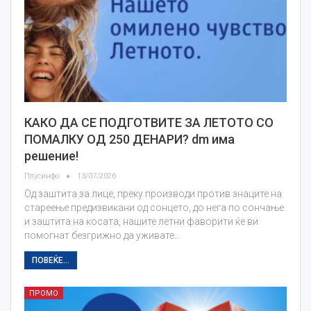
КАКО ДА СЕ ПОДГОТВИТЕ ЗА ЛЕТОТО СО
ПОМАЛКУ ОД 250 ДЕНАРИ? dm има
решение!
Плусинфо
13/07/2026
Од заштита за лице, преку производи против знаците на
стареење предизвикани од сонцето, до нега по сончање
и заштита на косата, нашите летни фаворити ќе ви
помогнат безгрижно да уживате…
ПОВЕЌЕ...
ПРОМО