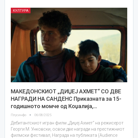
КУЛТУРА
МАКЕДОНСКИОТ „ДИЏЕЈ АХМЕТ“ СО ДВЕ
НАГРАДИ НА САНДЕНС Приказната за 15-
годишното момче од Коџалија,…
Плусинфо
06/08/2025
Дебитантскиот игран филм „Диџеј Ахмет“ на режисерот
Георги М. Унковски, освои две награди на престижниот
филмски фестивал, Награда на публиката (Audience