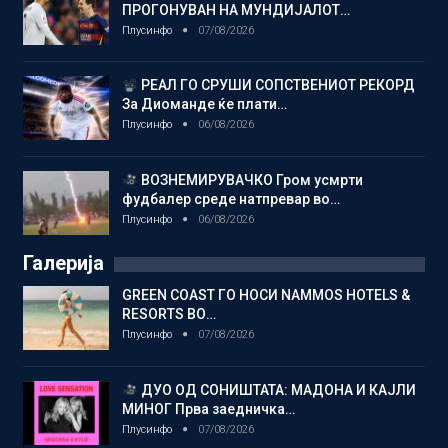
ПРОГОНУВАН НА МУНДИЈАЛОТ…
Плусинфо
07/08/2026
РЕАЛ ГО СРУШИ СОПСТВЕНИОТ РЕКОРД
За Диоманде ќе плати…
Плусинфо
06/08/2026
ВОЗНЕМИРУВАЧКО Гром усмрти
фудбалер среде натпревар во…
Плусинфо
06/08/2026
Галерија
GREEN COAST ГО НОСИ NAMMOS HOTELS &
RESORTS ВО…
Плусинфо
07/08/2026
ДУО ОД СОНИШТАТА: МАДОНА И КАЈЛИ
МИНОГ Прва заедничка…
Плусинфо
07/08/2026