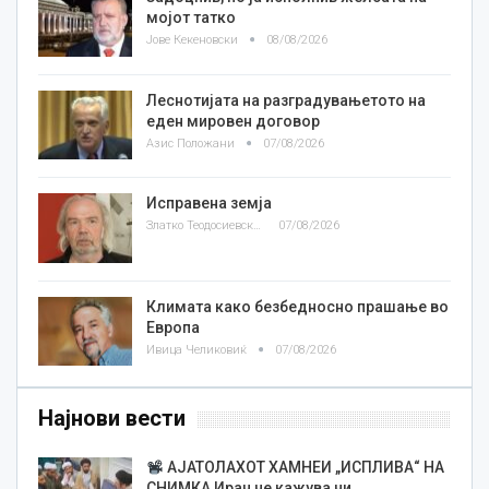
мојот татко
Јове Кекеновски
08/08/2026
Леснотијата на разградувањетото на
еден мировен договор
Азис Положани
07/08/2026
Исправена земја
Златко Теодосиевски
07/08/2026
Климата како безбедносно прашање во
Европа
Ивица Челиковиќ
07/08/2026
Најнови вести
АЈАТОЛАХОТ ХАМНЕИ „ИСПЛИВА“ НА
СНИМКА Иран не кажува ни…