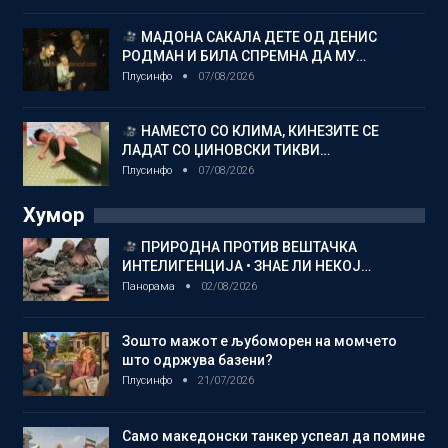
МАДОНА САКАЛА ДЕТЕ ОД ДЕНИС
РОДМАН И БИЛА СПРЕМНА ДА МУ…
Плусинфо
07/08/2026
НАМЕСТО СО КЛИМА, КИНЕЗИТЕ СЕ
ЛАДАТ СО ЏИНОВСКИ ТИКВИ…
Плусинфо
07/08/2026
Хумор
ПРИРОДНА ПРОТИВ ВЕШТАЧКА
ИНТЕЛИГЕНЦИЈА • ЗНАЕ ЛИ НЕКОЈ…
Панорама
02/08/2026
Зошто мажот е љубоморен на момчето
што одржува базени?
Плусинфо
21/07/2026
Само македонски танкер успеал да помине