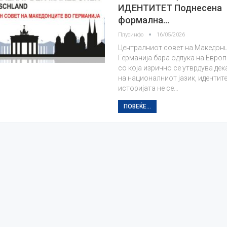
ИДЕНТИТЕТ Поднесена
формална…
Плусинфо
16/05/2026
Централниот совет на Македонц
Германија бара одлука на Евро
со која изрично се утврдува де
на националниот јазик, идентите
историјата не се…
ПОВЕЌЕ...