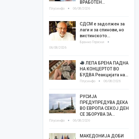
ВРАБОТЕН…
Плусинфо
06/08/2026
СДСМ е задолжен за
лаги и за спинови, но
вистинското…
Бранко Героски
06/08/2026
ЛЕПА БРЕНА ПАДНА
НА КОНЦЕРТОТ ВО
БУДВА Реакцијата на…
Плусинфо
06/08/2026
РУСИЈА
ПРЕДУПРЕДУВА ДЕКА
ВО ЕВРОПА СЕКОЈ ДЕН
СЕ ЗБОРУВА ЗА…
Плусинфо
06/08/2026
МАКЕДОНИЈА ДОБИ