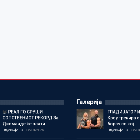
Галерија
РЕАЛ ГО СРУШИ
ГЛАДИЈАТОР И
СОПСТВЕНИОТ РЕКОРД За
Кроу тренира с
Диоманде ќе плати…
борач со кој…
Плусинфо
06/08/2026
Плусинфо
06/08