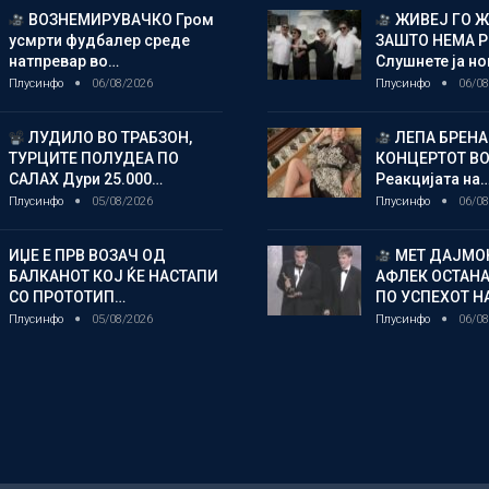
ВОЗНЕМИРУВАЧКО Гром
ЖИВЕЈ ГО 
усмрти фудбалер среде
ЗАШТО НЕМА 
натпревар во…
Слушнете ја н
Плусинфо
06/08/2026
Плусинфо
06/08
ЛУДИЛО ВО ТРАБЗОН,
ЛЕПА БРЕНА
ТУРЦИТЕ ПОЛУДЕА ПО
КОНЦЕРТОТ ВО
САЛАХ Дури 25.000…
Реакцијата на
Плусинфо
05/08/2026
Плусинфо
06/08
ИЏЕ Е ПРВ ВОЗАЧ ОД
МЕТ ДАЈМОН
БАЛКАНОТ КОЈ ЌЕ НАСТАПИ
АФЛЕК ОСТАН
СО ПРОТОТИП…
ПО УСПЕХОТ Н
Плусинфо
05/08/2026
Плусинфо
06/08