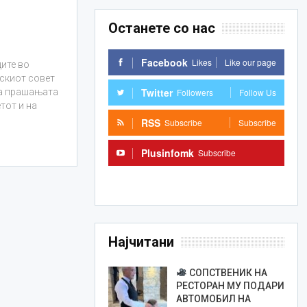
Останете со нас
Facebook
Likes
Like our page
ите во
пскиот совет
Twitter
Followers
Follow Us
ка прашањата
тот и на
RSS
Subscribe
Subscribe
Plusinfomk
Subscribe
Subscribe
Најчитани
СОПСТВЕНИК НА
РЕСТОРАН МУ ПОДАРИ
АВТОМОБИЛ НА