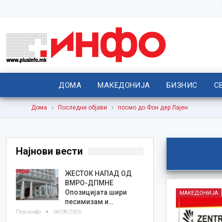
ДОМА
МАКЕДОНИЈА
БИЗНИС
С
Дома
Последни објави
посмо до Фон дер Лајен
Најнови вести
ЖЕСТОК НАПАД ОД
ВМРО-ДПМНЕ
Опозицијата шири
МАКЕДОНИЈА
песимизам и…
Плусинфо
06/08/2026