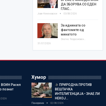
ДА ЗБОРУВА СО ЕДЕН
ГЛАС…
Јове Кекеновски
03/08/2026
За иднината со
фантомите од
минатото
Златко Теодосиевски
31/07/2026
Хумор
 ВОИН Расел
ПРИРОДНА ПРОТИВ
о познат
ВЕШТАЧКА
ИНТЕЛИГЕНЦИЈА • ЗНАЕ ЛИ
НЕКОЈ…
/2026
Панорама
02/08/2026