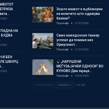
ЖИВОТОТ
РЕПРИЗА
Зошто мажот е љубоморен
овата…
на момчето што одржува
базени?
/2026
Плусинфо
21/07/2026
 ПАДНА НА
 БУДВА
Само македонски танкер
…
успеал да помине низ
Ормускиот…
/2026
Плусинфо
21/07/2026
 И БЕН
АЛЕ ШВОРЦ
„НАРУШЕНИ
А…
МЕЃУЗАЈАЧКИ ОДНОСИ“ ВО
КУНОВО Два зајаци…
/2026
Плусинфо
24/05/2026
ПРЕТХОДНО
СЛЕДНО
1 of 169