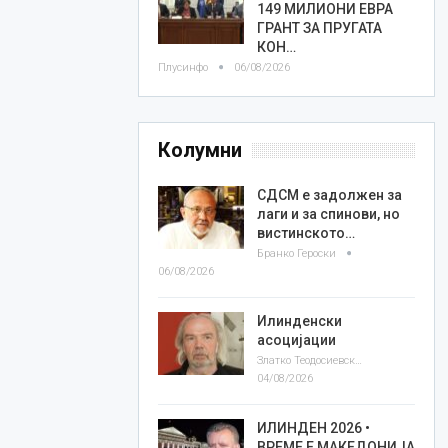
149 МИЛИОНИ ЕВРА
ГРАНТ ЗА ПРУГАТА
КОН…
Плусинфо
06/08/2026
Колумни
СДСМ е задолжен за
лаги и за спинови, но
вистинското…
Бранко Героски
06/08/2026
Илинденски
асоцијации
Златко Теодосиевски
04/08/2026
ИЛИНДЕН 2026 •
ВРЕМЕ Е МАКЕДОНИЈА