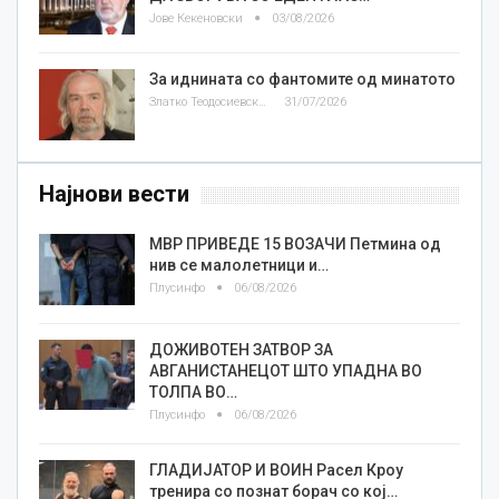
Јове Кекеновски
03/08/2026
За иднината со фантомите од минатото
Златко Теодосиевски
31/07/2026
Најнови вести
МВР ПРИВЕДЕ 15 ВОЗАЧИ Петмина од
нив се малолетници и…
Плусинфо
06/08/2026
ДОЖИВОТЕН ЗАТВОР ЗА
АВГАНИСТАНЕЦОТ ШТО УПАДНА ВО
ТОЛПА ВО…
Плусинфо
06/08/2026
ГЛАДИЈАТОР И ВОИН Расел Кроу
тренира со познат борач со кој…