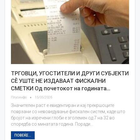
ТРГОВЦИ, УГОСТИТЕЛИ И ДРУГИ СУБЈЕКТИ
СÈ УШТЕ НЕ ИЗДАВААТ ФИСКАЛНИ
СМЕТКИ Од почетокот на годината…
Плусинфо
15/05/2026
Значителен раст е евидентиран и кај прекршоците
поврзани со невоведување фискален систем, каде што
бројот на изречени глоби е зголемен од 7 на 32 во
споредба со минатата година. Поради…
ПОВЕЌЕ...