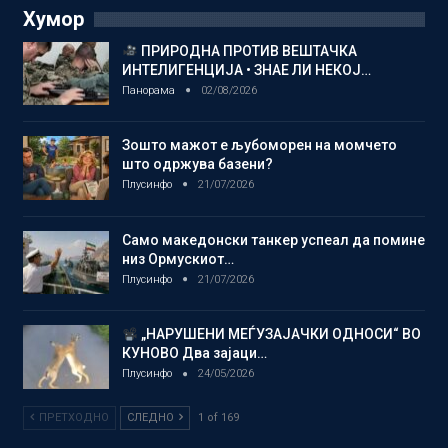
Хумор
ПРИРОДНА ПРОТИВ ВЕШТАЧКА
ИНТЕЛИГЕНЦИЈА • ЗНАЕ ЛИ НЕКОЈ…
Панорама
02/08/2026
Зошто мажот е љубоморен на момчето
што одржува базени?
Плусинфо
21/07/2026
Само македонски танкер успеал да помине
низ Ормускиот…
Плусинфо
21/07/2026
„НАРУШЕНИ МЕЃУЗАЈАЧКИ ОДНОСИ“ ВО
КУНОВО Два зајаци…
Плусинфо
24/05/2026
ПРЕТХОДНО
СЛЕДНО
1 of 169