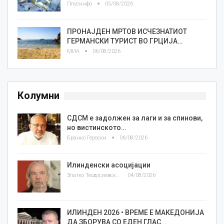
Плусинфо
05/08/2026
ПРОНАЈДЕН МРТОВ ИСЧЕЗНАТИОТ
ГЕРМАНСКИ ТУРИСТ ВО ГРЦИЈА…
МИА
06/08/2026
Колумни
СДСМ е задолжен за лаги и за спинови,
но вистинското…
Бранко Героски
06/08/2026
Илинденски асоцијации
Златко Теодосиевски
04/08/2026
ИЛИНДЕН 2026 • ВРЕМЕ Е МАКЕДОНИЈА
ДА ЗБОРУВА СО ЕДЕН ГЛАС…