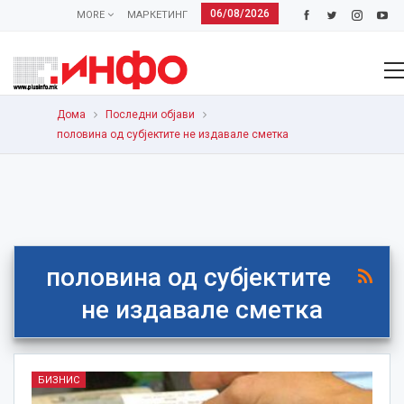
06/08/2026
MORE
МАРКЕТИНГ
Дома
Последни објави
половина од субјектите не издавале сметка
половина од субјектите
не издавале сметка
БИЗНИС