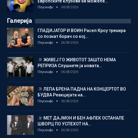
Европските клубови би можеле…
Плусинфо
04/08/2026
Галерија
ГЛАДИЈАТОР И ВОИН Расел Кроу тренира
со познат борач со кој…
Плусинфо
06/08/2026
ЖИВЕЈ ГО ЖИВОТОТ ЗАШТО НЕМА
РЕПРИЗА Слушнете ја новата…
Плусинфо
06/08/2026
ЛЕПА БРЕНА ПАДНА НА КОНЦЕРТОТ ВО
БУДВА Реакцијата на…
Плусинфо
06/08/2026
МЕТ ДАЈМОН И БЕН АФЛЕК ОСТАНАЛЕ
ШВОРЦ ПО УСПЕХОТ НА…
Плусинфо
06/08/2026