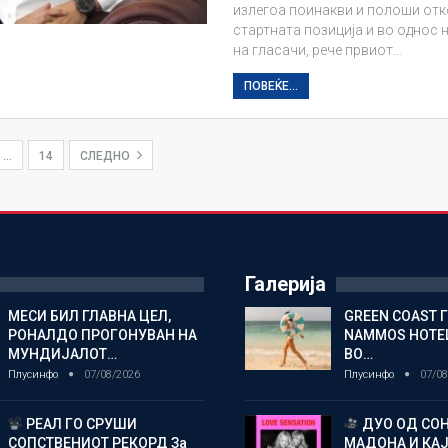
излегоа поинакви и полоши отк
стартната позиција и во однос 
на гласачи, рече првиот…
ПОВЕЌЕ...
…
14
СЛЕДНО
Галерија
МЕСИ БИЛ ГЛАВНА ЦЕЛ,
GREEN COAST 
РОНАЛДО ПРОГОНУВАН НА
NAMMOS HOTEL
МУНДИЈАЛОТ…
ВО…
Плусинфо
07/08/2026
Плусинфо
07/08
РЕАЛ ГО СРУШИ
ДУО ОД СОН
СОПСТВЕНИОТ РЕКОРД За
МАДОНА И КА