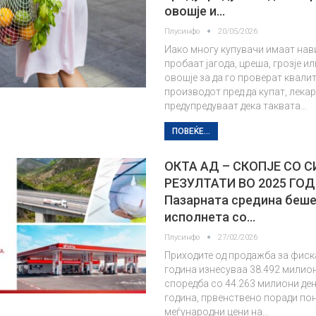
овошје и…
Плусинфо
20/05/2026
Иако многу купувачи имаат нав
пробаат јагода, цреша, грозје и
овошје за да го проверат квали
производот пред да купат, лека
предупредуваат дека таквата…
ПОВЕЌЕ...
ОКТА АД – СКОПЈЕ СО 
РЕЗУЛТАТИ ВО 2025 ГО
Пазарната средина беш
исполнета со…
Плусинфо
27/02/2026
Приходите од продажба за фиск
година изнесуваа 38.492 милион
споредба со 44.263 милиони де
година, првенствено поради по
меѓународни цени на…