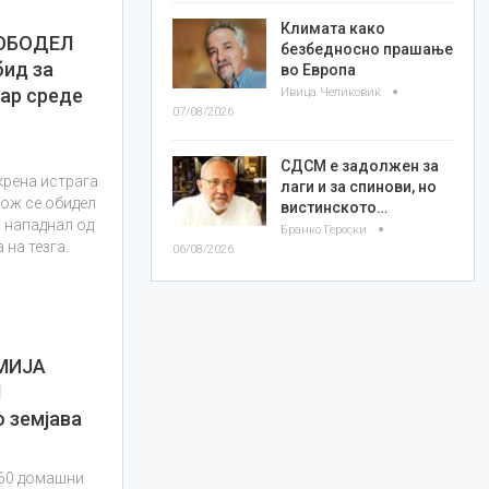
Климата како
РОБОДЕЛ
безбедносно прашање
бид за
во Европа
зар среде
Ивица Челиковиќ
07/08/2026
СДСМ е задолжен за
крена истрага
лаги и за спинови, но
нож се обидел
вистинското…
– нападнал од
Бранко Героски
 на тезга.
06/08/2026
МИЈА
1
 земјава
160 домашни