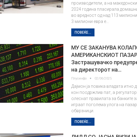
производители, а на македонск
2024 година пласирала домашн
во вредност од над 113 милиони
3 милиони евра е…
ПОВЕЌЕ...
МУ СЕ ЗАКАНУВА КОЛАП
АМЕРИКАНСКИОТ ПАЗА
Застрашувачко предуп
на директорот на…
Плусинфо
02/06/2025
Дајмон ја повика владата итно 
кон поодржлив пат, а регулатори
олеснат правилата за банките з
играат поголема улога на пазар
обврзници.
ПОВЕЌЕ...
ЛИДЛ СО ЈАСНА ВИЗИЈА