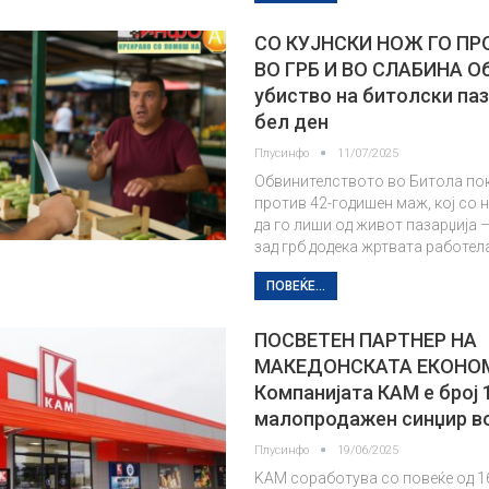
СО КУЈНСКИ НОЖ ГО П
ВО ГРБ И ВО СЛАБИНА О
убиство на битолски па
бел ден
Плусинфо
11/07/2025
Обвинителството во Битола по
против 42-годишен маж, кој со 
да го лиши од живот пазарџија 
зад грб додека жртвата работела
ПОВЕЌЕ...
ПОСВЕТЕН ПАРТНЕР НА
МАКЕДОНСКАТА ЕКОНО
Компанијата КАМ е број 
малопродажен синџир во
Плусинфо
19/06/2025
KAM соработува со повеќе од 