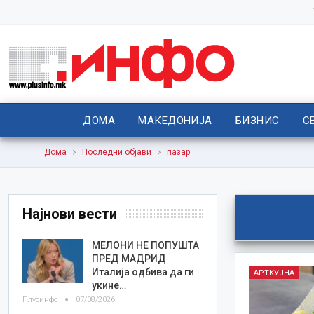
ДОМА
МАКЕДОНИЈА
БИЗНИС
С
Дома
Последни објави
пазар
Најнови вести
МЕЛОНИ НЕ ПОПУШТА
ПРЕД МАДРИД
Италија одбива да ги
АРТКУЈНА
укине…
Плусинфо
07/08/2026