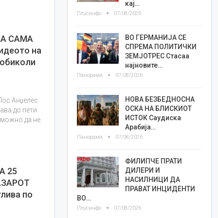
кај…
Плусинфо
07/08/2026
ВО ГЕРМАНИЈА СЕ
МА САМА
СПРЕМА ПОЛИТИЧКИ
идеото на
ЗЕМЈОТРЕС Стасаа
 обиколи
најновите…
Панорама
07/08/2026
НОВА БЕЗБЕДНОСНА
Лос Анџелес
ОСКА НА БЛИСКИОТ
ава до пети
ИСТОК Саудиска
озможно да не
Арабија…
Панорама
07/08/2026
ФИЛИПЧЕ ПРАТИ
А 25
ДИЛЕРИ И
НАСИЛНИЦИ ДА
АЗАРОТ
ПРАВАТ ИНЦИДЕНТИ
тлива по
ВО…
Плусинфо
07/08/2026