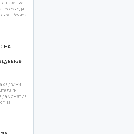
иот пазар во
и производи
 евра. Речиси
С НА
Р
редување
да се движи
те да ги
а да можат да
от на
 ЗА