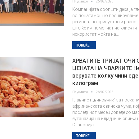
Плусинфо
26/09/2025
Компанијата соопшти дека ја гл
во понатамошно проширување 
регионално присуство и развој 
што ќе им помогнат на клиентите
искористат моќта на…
ПОВЕЌЕ...
ХРВАТИТЕ ТРИЈАТ ОЧИ 
ЦЕНАТА НА ЧВАРКИТЕ Н
верувате колку чини еде
килограм
Плусинфо
26/09/2025
Главниот „виновник“ за поскап
африканската свинска чума, кој
последниот месец доведе до ма
еутаназија на илјадници свињи 
Славонија.
ПОВЕЌЕ...