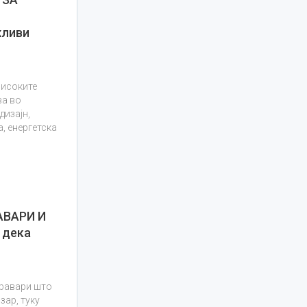
жливи
високите
ва во
дизајн,
, енергетска
АВАРИ И
 дека
аравари што
зар, туку