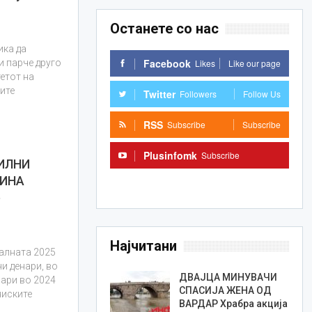
Останете со нас
ика да
Facebook
Likes
Like our page
ли парче друго
тетот на
рите
Twitter
Followers
Follow Us
RSS
Subscribe
Subscribe
Plusinfomk
Subscribe
СИЛНИ
ДИНА
Subscribe
е
Најчитани
алната 2025
и денари, во
ДВАЈЦА МИНУВАЧИ
нари во 2024
СПАСИЈА ЖЕНА ОД
ниските
ВАРДАР Храбра акција