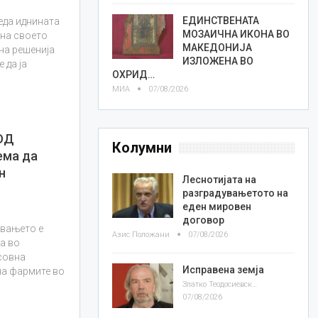
ЕДИНСТВЕНАТА
еда иднината
МОЗАИЧНА ИКОНА ВО
на своето
МАКЕДОНИЈА
на решенија
ИЗЛОЖЕНА ВО
 да ја
ОХРИД…
МИА
07/08/2026
ОД
Колумни
ема да
н
Леснотијата на
разградувањетото на
еден мировен
договор
увањето е
Азис Положани
07/08/2026
а во
совна
Исправена земја
на фармите во
Златко Теодосиевски
07/08/2026