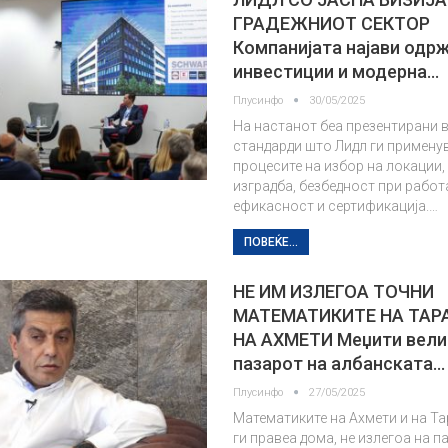
ГРАДЕЖНИОТ СЕКТОР
Компанијата најави одр
инвестиции и модерна…
Плусинфо
30/05/2025
На настанот беа презентирани 
стандарди што Лидл ги примену
процесите на избор на локации, 
изградба, безбедност при работа
ефикасност и сертификација.…
ПОВЕЌЕ...
НЕ ИМ ИЗЛЕГОА ТОЧНИ
МАТЕМАТИКИТЕ НА ТАР
НА АХМЕТИ Меџити вели
пазарот на албанската…
Плусинфо
27/05/2025
Математиките на Ахмети и на Т
ги правеа дома, не излегоа на па