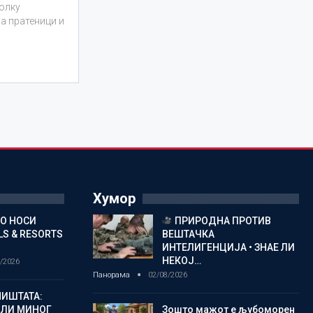
олку
на пратеници и
Хумор
ГО НОСИ
ПРИРОДНА ПРОТИВ
S & RESORTS
ВЕШТАЧКА
ИНТЕЛИГЕНЦИЈА • ЗНАЕ ЛИ
НЕКОЈ…
/2026
Панорама
02/08/2026
ИШТАТА:
ЈЛИ МИНОГ
Зошто мажот е љубоморен