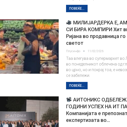
ПОВЕЌЕ...
МИЛИЈАРДЕРКА Е, А
СИ БИРА КОМПИРИ Хит в
Ријана во продавница го
светот
Плусинфо
11/02/2026
Таа влегува во супермаркет во 
во понеделникот облечена од гл
во црно, но и покрај тоа, е нев
се забележи.
ПОВЕЌЕ...
АИТОНИКС ОДБЕЛЕЖ
ГОДИНИ УСПЕХ НА ИТ П
Компанијата е препозна
експертизата во…