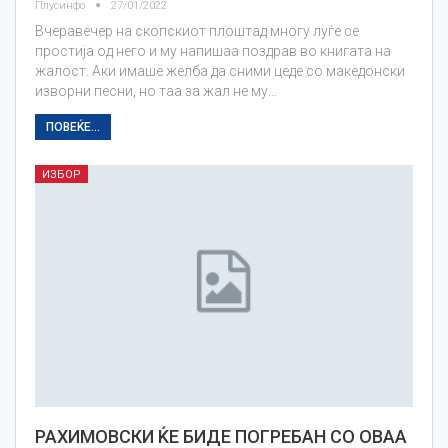
Плусинфо
27/01/2022
Вчеравечер на скопскиот плоштад многу луѓе се
простија од него и му напишаа поздрав во книгата на
жалост. Аки имаше желба да сними цеде со македонски
изворни песни, но таа за жал не му…
ПОВЕЌЕ...
ИЗБОР
РАХИМОВСКИ ЌЕ БИДЕ ПОГРЕБАН СО ОВАА