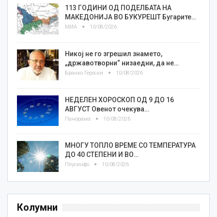
113 ГОДИНИ ОД ПОДЕЛБАТА НА
МАКЕДОНИЈА ВО БУКУРЕШТ Бугарите…
МИА
10/08/2026
Никој не го згрешил знамето,
„државотворни“ низаедни, да не…
Бранко Героски
10/08/2026
НЕДЕЛЕН ХОРОСКОП ОД 9 ДО 16
АВГУСТ Овенот очекува…
Панорама
10/08/2026
МНОГУ ТОПЛО ВРЕМЕ СО ТЕМПЕРАТУРА
ДО 40 СТЕПЕНИ И ВО…
Плусинфо
10/08/2026
Колумни