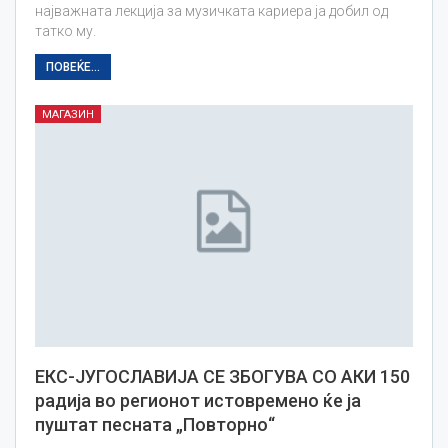
најважната лекција за музичката кариера ја добил од
татко му.
ПОВЕЌЕ...
МАГАЗИН
ЕКС-ЈУГОСЛАВИЈА СЕ ЗБОГУВА СО АКИ 150
радија во регионот истовремено ќе ја
пуштат песната „Повторно“