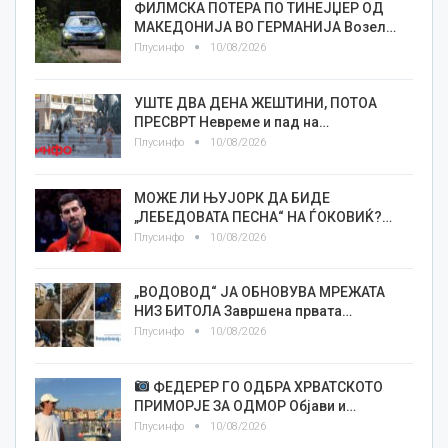
ФИЛМСКА ПОТЕРА ПО ТИНЕЈЏЕР ОД
МАКЕДОНИЈА ВО ГЕРМАНИЈА Возел…
Плусинфо
10/08/2026
УШТЕ ДВА ДЕНА ЖЕШТИНИ, ПОТОА
ПРЕСВРТ Невреме и пад на…
Плусинфо
10/08/2026
МОЖЕ ЛИ ЊУЈОРК ДА БИДЕ
„ЛЕБЕДОВАТА ПЕСНА“ НА ЃОКОВИЌ?…
Плусинфо
10/08/2026
„ВОДОВОД“ ЈА ОБНОВУВА МРЕЖАТА
НИЗ БИТОЛА Завршена првата…
Плусинфо
10/08/2026
ФЕДЕРЕР ГО ОДБРА ХРВАТСКОТО
ПРИМОРЈЕ ЗА ОДМОР Објави и…
Плусинфо
10/08/2026