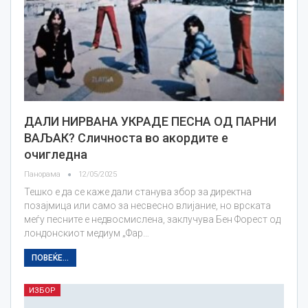
ДАЛИ НИРВАНА УКРАДЕ ПЕСНА ОД ПАРНИ
ВАЉАК? Сличноста во акордите е
очигледна
Панорама
12/05/2025
Тешко е да се каже дали станува збор за директна
позајмица или само за несвесно влијание, но врската
меѓу песните е недвосмислена, заклучува Бен Форест од
лондонскиот медиум „Фар…
ПОВЕЌЕ...
ИЗБОР