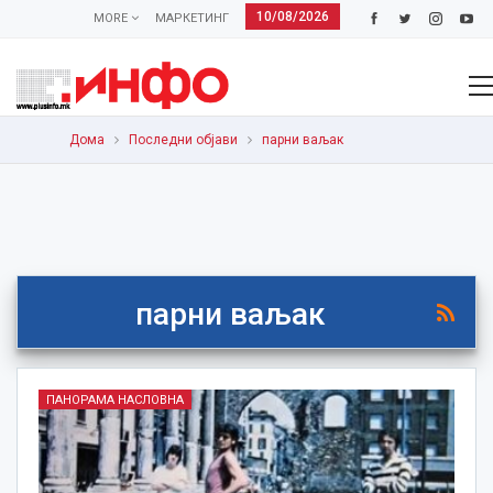
10/08/2026
MORE
МАРКЕТИНГ
Дома
Последни објави
парни ваљак
парни ваљак
ПАНОРАМА НАСЛОВНА