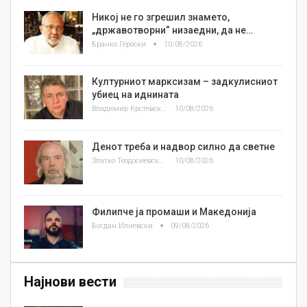
Никој не го згрешил знамето,
„државотворни“ низаедни, да не…
Бранко Героски
10/08/2026
Културниот марксизам – задкулисниот
убиец на иднината
Владимир Крстевски
10/08/2026
Денот треба и надвор силно да светне
Златко Теодосиевски
10/08/2026
Филипче ја промаши и Македонија
Богдан Илиевски
09/08/2026
Најнови вести