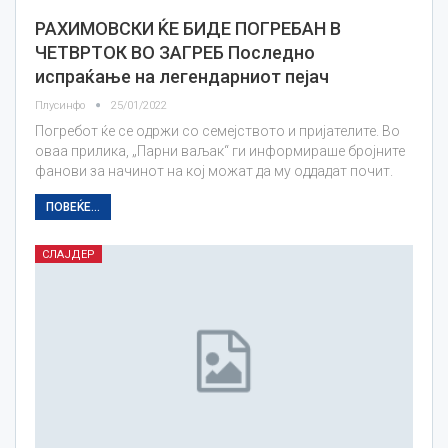
РАХИМОВСКИ ЌЕ БИДЕ ПОГРЕБАН В
ЧЕТВРТОК ВО ЗАГРЕБ Последно
испраќање на легендарниот пејач
Плусинфо
25/01/2022
Погребот ќе се одржи со семејството и пријателите. Во
оваа прилика, „Парни ваљак“ ги информираше бројните
фанови за начинот на кој можат да му оддадат почит.
ПОВЕЌЕ...
СЛАЈДЕР