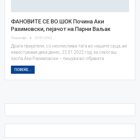
ФАНОВИТЕ СЕ ВО ШОК Почина Аки
Рахимовски, пејачот на Парни Ваљак
Плусинфо
22/01/2022
Драги пријатели, со неопислива тага во нашите срца, ве
известуваме дека денес, 22.01.2022 год. за секогаш
заспа Аки Рахимовски – пишува во објавата.
ПОВЕЌЕ...