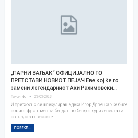
„ПАРНИ ВАЉАК“ ОФИЦИЈАЛНО ГО
ПРЕТСТАВИ НОВИОТ ПЕЈАЧ Еве кој ќе го
замени легендарниот Аки Рахимовски…
Плусинфо
23/03/2023
И претходно се шпекулираше дека Игор Дрвенкар ќе биде
новиот фронтмен на бендот, но бендот дури денеска ги
потврдија гласините.
ПОВЕЌЕ...