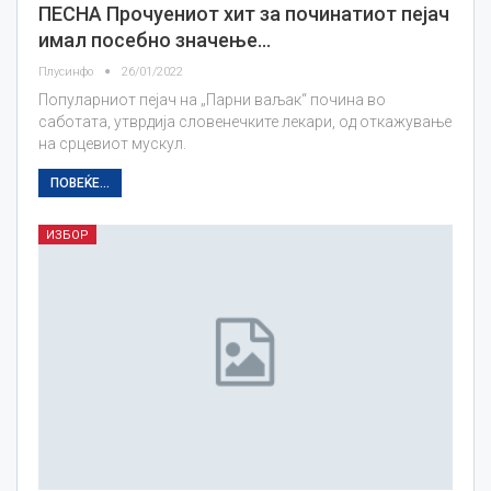
ПЕСНА Прочуениот хит за починатиот пејач
имал посебно значење…
Плусинфо
26/01/2022
Популарниот пејач на „Парни ваљак“ почина во
саботата, утврдија словенечките лекари, од откажување
на срцевиот мускул.
ПОВЕЌЕ...
ИЗБОР