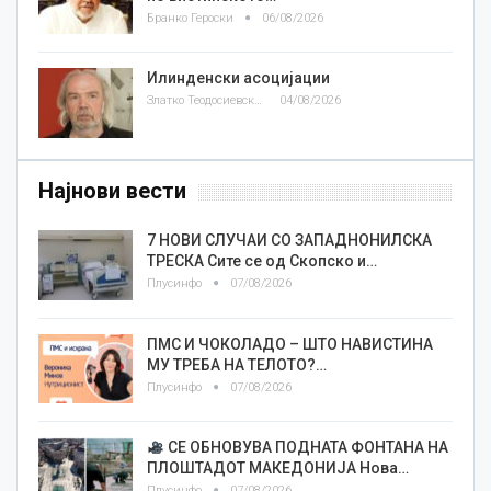
Бранко Героски
06/08/2026
Илинденски асоцијации
Златко Теодосиевски
04/08/2026
Најнови вести
7 НОВИ СЛУЧАИ СО ЗАПАДНОНИЛСКА
ТРЕСКА Сите се од Скопско и…
Плусинфо
07/08/2026
ПМС И ЧОКОЛАДО – ШТО НАВИСТИНА
МУ ТРЕБА НА ТЕЛОТО?…
Плусинфо
07/08/2026
СЕ ОБНОВУВА ПОДНАТА ФОНТАНА НА
ПЛОШТАДОТ МАКЕДОНИЈА Нова…
Плусинфо
07/08/2026