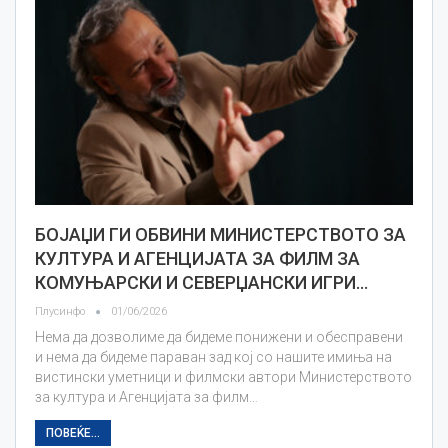
БОЈАЏИ ГИ ОБВИНИ МИНИСТЕРСТВОТО ЗА
КУЛТУРА И АГЕНЦИЈАТА ЗА ФИЛМ ЗА
КОМУЊАРСКИ И СЕВЕРЏАНСКИ ИГРИ…
Плусинфо
01/06/2026
Нема да дозволиме да бидеме понижени и обесправени
и нема да бидеме параван зад кој со нашите имиња на
вистински уметници и филмски автори Министерството
за култура и Агенцијата за филм…
ПОВЕЌЕ...