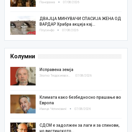
Панорама
07/08/2026
ДВАЈЦА МИНУВАЧИ СПАСИЈА ЖЕНА ОД
ВАРДАР Храбра акција кај…
Плусинфо
07/08/2026
Колумни
Исправена земја
Златко Теодосиевски
07/08/2026
Климата како безбедносно прашање во
Европа
Ивица Челиковиќ
07/08/2026
СДСМ е задолжен за лаги и за спинови,
но вистинското…