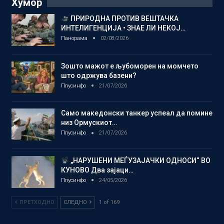
Хумор
ПРИРОДНА ПРОТИВ ВЕШТАЧКА
ИНТЕЛИГЕНЦИЈА • ЗНАЕ ЛИ НЕКОЈ…
Панорама
02/08/2026
Зошто мажот е љубоморен на момчето
што одржува базени?
Плусинфо
21/07/2026
Само македонски танкер успеал да помине
низ Ормускиот…
Плусинфо
21/07/2026
„НАРУШЕНИ МЕЃУЗАЈАЧКИ ОДНОСИ“ ВО
КУНОВО Два зајаци…
Плусинфо
24/05/2026
ПРЕТХОДНО
СЛЕДНО
1 of 169