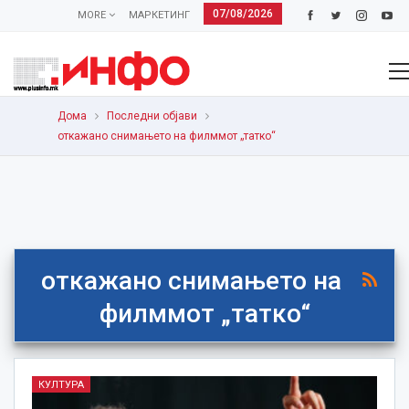
07/08/2026
MORE
МАРКЕТИНГ
Дома
Последни објави
откажано снимањето на филммот „татко“
откажано снимањето на
филммот „татко“
КУЛТУРА