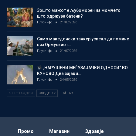
Зошто мажот е љубоморен на момчето
што одржува базени?
Плусинфо
21/07/2026
Само македонски танкер успеал да помине
низ Ормускиот…
Плусинфо
21/07/2026
„НАРУШЕНИ МЕЃУЗАЈАЧКИ ОДНОСИ“ ВО
КУНОВО Два зајаци…
Плусинфо
24/05/2026
ПРЕТХОДНО
СЛЕДНО
1 of 169
Промо
Магазин
Здравје