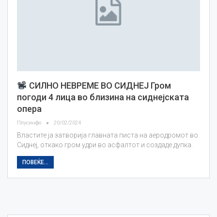
СИЛНО НЕВРЕМЕ ВО СИДНЕЈ Гром
погоди 4 лица во близина на сиднејската
опера
Плусинфо
20/02/2024
Властите ја затворија главната писта на аеродромот во
Сиднеј, откако гром удри во асфалтот и создаде дупка.
ПОВЕЌЕ...