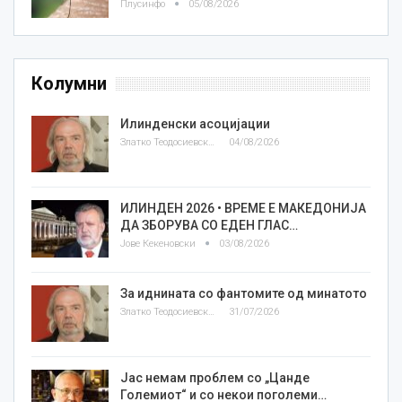
Плусинфо
05/08/2026
Колумни
Илинденски асоцијации
Златко Теодосиевски
04/08/2026
ИЛИНДЕН 2026 • ВРЕМЕ Е МАКЕДОНИЈА
ДА ЗБОРУВА СО ЕДЕН ГЛАС…
Јове Кекеновски
03/08/2026
За иднината со фантомите од минатото
Златко Теодосиевски
31/07/2026
Јас немам проблем со „Цанде
Големиот“ и со некои поголеми…