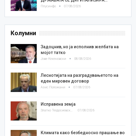
Плусинфо
07/08/2026
Колумни
Задоцнив, но ја исполнив желбата на
мојот татко
Јове Кекеновски
08/08/2026
Леснотијата на разградувањетото на
еден мировен договор
Азис Положани
07/08/2026
Исправена земја
Златко Теодосиевски
07/08/2026
Климата како безбедносно прашање во