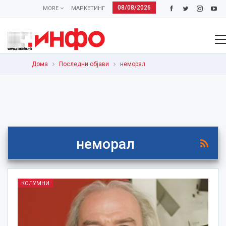
08/08/2026
MORE
МАРКЕТИНГ
Дома
Последни објави
неморал
неморал
КОЛУМНИ