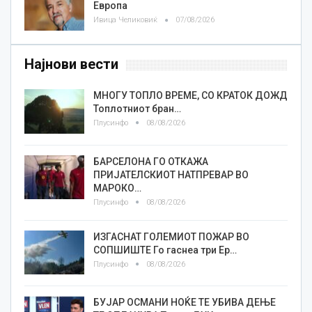
Европа
Ивица Челиковиќ
07/08/2026
Најнови вести
МНОГУ ТОПЛО ВРЕМЕ, СО КРАТОК ДОЖД
Топлотниот бран…
Плусинфо
08/08/2026
БАРСЕЛОНА ГО ОТКАЖА
ПРИЈАТЕЛСКИОТ НАТПРЕВАР ВО
МАРОКО…
Плусинфо
08/08/2026
ИЗГАСНАТ ГОЛЕМИОТ ПОЖАР ВО
СОПШИШТЕ Го гаснеа три Ер…
Плусинфо
08/08/2026
БУЈАР ОСМАНИ НОЌЕ ТЕ УБИВА ДЕЊЕ