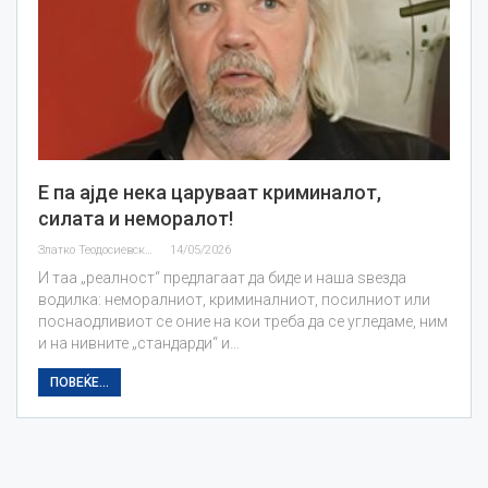
Е па ајде нека царуваат криминалот,
силата и неморалот!
Златко Теодосиевски
14/05/2026
И таа „реалност“ предлагаат да биде и наша ѕвезда
водилка: неморалниот, криминалниот, посилниот или
поснаодливиот се оние на кои треба да се угледаме, ним
и на нивните „стандарди“ и…
ПОВЕЌЕ...