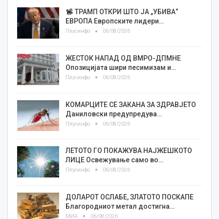
ТРАМП ОТКРИ ШТО ЈА „УБИВА“
ЕВРОПА Европските лидери…
Плусинфо
06/08/2026
ЖЕСТОК НАПАД ОД ВМРО-ДПМНЕ
Опозицијата шири песимизам и…
Плусинфо
06/08/2026
КОМАРЦИТЕ СЕ ЗАКАНА ЗА ЗДРАВЈЕТО
Даниловски предупредува…
Плусинфо
06/08/2026
ЛЕТОТО ГО ПОКАЖУВА НАЈЖЕШКОТО
ЛИЦE Освежување само во…
Плусинфо
06/08/2026
ДОЛАРОТ ОСЛАБЕ, ЗЛАТОТО ПОСКАПЕ
Благородниот метал достигна…
МИА
06/08/2026