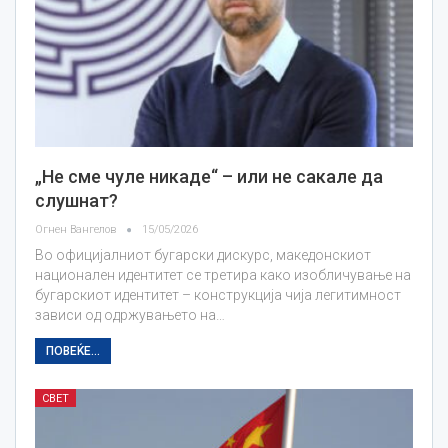
„Не сме чуле никаде“ – или не сакале да
слушнат?
Огнен Вангелов
15/05/2026
Во официјалниот бугарски дискурс, македонскиот
национален идентитет се третира како изобличување на
бугарскиот идентитет – конструкција чија легитимност
зависи од одржувањето на…
ПОВЕЌЕ...
СВЕТ