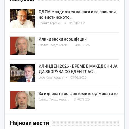
СДСМ е задолжен за лаги и за спинови,
но вистинското…
Бранко Героски
06/08/2026
Илинденски асоцијации
Златко Теодосиевски
04/08/2026
ИЛИНДЕН 2026 • ВРЕМЕ Е МАКЕДОНИЈА
ДА ЗБОРУВА СО ЕДЕН ГЛАС…
Јове Кекеновски
03/08/2026
За иднината со фантомите од минатото
Златко Теодосиевски
31/07/2026
Најнови вести