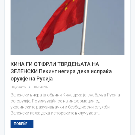
КИНА ГИ ОТФРЛИ ТВРДЕЊАТА НА
ЗЕЛЕНСКИ Пекинг негира дека испраќа
оружје на Русија
Плусинфо
18/04/2025
Зеленски вчера ја обвини Кина дека ја снабдува Русија
со оружје. Повикувајќи се на информации од
украинските разузнавачки и безбедносни служби,
Зеленски кажа дека испораките вклучуваат…
ПОВЕЌЕ...