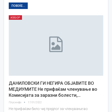
ПОВЕЌЕ...
ИЗБОР
ДАНИЛОВСКИ ГИ НЕГИРА ОБЈАВИТЕ ВО
МЕДИУМИТЕ Не прифаќам членување во
Комисијата за заразни болести,…
Плусинфо
17/01/2022
Не прифаќам било чиј предлог за членување во