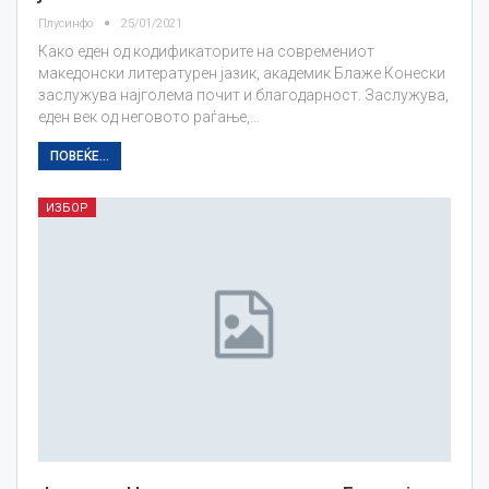
Плусинфо
25/01/2021
Како еден од кодификаторите на современиот
македонски литературен јазик, академик Блаже Конески
заслужува најголема почит и благодарност. Заслужува,
еден век од неговото раѓање,…
ПОВЕЌЕ...
ИЗБОР