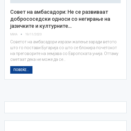
Совет на амбасадори: Не се развиваат
добрососедски односи со негирање на
јазичките и културните…
МИА
19/11/2020
Советот на амбасадори изрази жалење заради ветото
што го постави Бугарија со што се блокира почетокот
на преговорите на земјава со Европската унија. Оттаму
сметаат дека не може да се…
ПОВЕЌЕ...