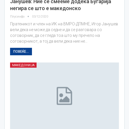
Јанушев: Ние се смееме додека Бугарија
негира се што е македонско
Плусинфо
03/12/2020
Пратеникот и член на ИК на ВМРО-ДПМНЕ, Игор Јанушев
вели дека не може да седне и да се разговара со
соговорник, да се гледа тоа што му пречело на
соговорникот, а тој да вели дека ние не…
ПОВЕЌЕ...
МАКЕДОНИЈА