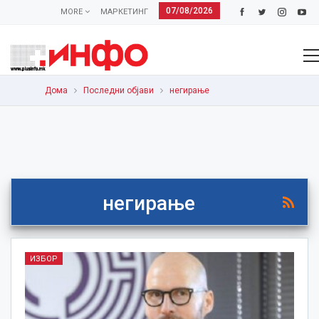
07/08/2026
MORE
МАРКЕТИНГ
Дома
Последни објави
негирање
негирање
ИЗБОР