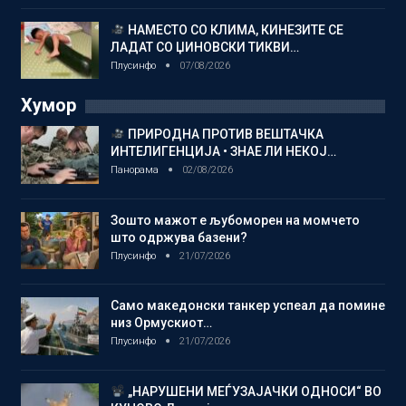
НАМЕСТО СО КЛИМА, КИНЕЗИТЕ СЕ
ЛАДАТ СО ЏИНОВСКИ ТИКВИ…
Плусинфо
07/08/2026
Хумор
ПРИРОДНА ПРОТИВ ВЕШТАЧКА
ИНТЕЛИГЕНЦИЈА • ЗНАЕ ЛИ НЕКОЈ…
Панорама
02/08/2026
Зошто мажот е љубоморен на момчето
што одржува базени?
Плусинфо
21/07/2026
Само македонски танкер успеал да помине
низ Ормускиот…
Плусинфо
21/07/2026
„НАРУШЕНИ МЕЃУЗАЈАЧКИ ОДНОСИ“ ВО