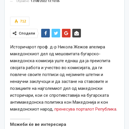
Објавено
17/08/2022 13:10:05
712
Сподели
Историчарот проф. д-р Никола Жежов апелира
македонскиот дел од мешовитата бугарско-
македонска комисија уште еднаш да ја преиспита
својата работа и учество во комисијата, да ги
повлече своите потписи од нејзините штетни и
ненаучни заклучоци и да застане на ставовите и
позициите на најголемиот дел од македонски
историчари, кои се спротивставија на бугарската
антимакедонска политика кон Македонија и кон
македонскиот народ,
пренесува порталот Република
.
Можеби ќе ве интересира