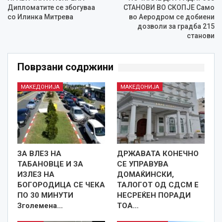
Дипломатите се збогуваа
СТАНОВИ ВО СКОПЈЕ Само
со Илинка Митрева
во Аеродром се добиени
дозволи за градба 215
станови
Поврзани содржини
МАКЕДОНИЈА
МАКЕДОНИЈА
ЗА ВЛЕЗ НА
ДРЖАВАТА КОНЕЧНО
ТАБАНОВЦЕ И ЗА
СЕ УПРАВУВА
ИЗЛЕЗ НА
ДОМАЌИНСКИ,
БОГОРОДИЦА СЕ ЧЕКА
ТАЛОГОТ ОД СДСМ Е
ПО 30 МИНУТИ
НЕСРЕЌЕН ПОРАДИ
Зголемена…
ТОА…