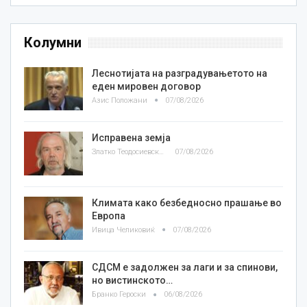
Колумни
Леснотијата на разградувањетото на
еден мировен договор
Азис Положани
07/08/2026
Исправена земја
Златко Теодосиевски
07/08/2026
Климата како безбедносно прашање во
Европа
Ивица Челиковиќ
07/08/2026
СДСМ е задолжен за лаги и за спинови,
но вистинското…
Бранко Героски
06/08/2026