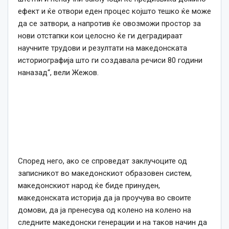
ефект и ќе отвори еден процес којшто тешко ќе може
да се затвори, а напротив ќе овозможи простор за
нови отстапки кои целосно ќе ги деградираат
научните трудови и резултати на македонската
историографија што ги создавала речиси 80 години
наназад“, вели Жежов.
Според него, ако се спроведат заклучоците од
записникот во македонскиот образовен систем,
македонскиот народ ќе биде принуден,
македонската историја да ја проучува во своите
домови, да ја пренесува од колено на колено на
следните македонски генерации и на таков начин да