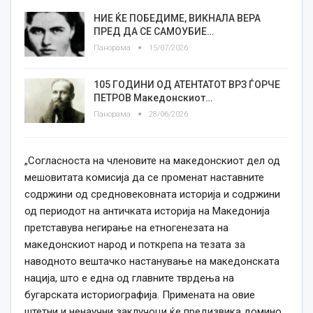
НИЕ ЌЕ ПОБЕДИМЕ, ВИКНАЛА ВЕРА
ПРЕД ДА СЕ САМОУБИЕ…
Панорама
15/07/2026
105 ГОДИНИ ОД АТЕНТАТОТ ВРЗ ЃОРЧЕ
ПЕТРОВ Македонскиот…
Панорама
28/06/2026
„Согласноста на членовите на македонскиот дел од
мешовитата комисија да се променат наставните
содржини од средновековната историја и содржини
од периодот на античката историја на Македонија
претставува негирање на етногенезата на
македонскиот народ и поткрепа на тезата за
наводното вештачко настанување на македонската
нација, што е една од главните тврдења на
бугарската историографија. Примената на овие
штетни и ненаучни заклучоци ќе предизвика домино