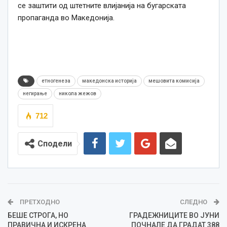
се заштити од штетните влијанија на бугарската
пропаганда во Македонија.
етногенеза
македонска историја
мешовита комисија
негирање
никола жежов
712
Сподели
ПРЕТХОДНО
СЛЕДНО
БЕШЕ СТРОГА, НО
ГРАДЕЖНИЦИТЕ ВО ЈУНИ
ПРАВИЧНА И ИСКРЕНА
ПОЧНАЛЕ ДА ГРАДАТ 388