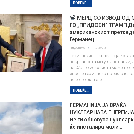
ПОВЕЌЕ...
МЕРЦ СО ИЗВОД ОД 
ГО „ПРИДОБИ“ ТРАМП Д
американскиот претсед
Германец
Плусинфо
05/06/2025
Германскиот канцелар ја истак
поврзаноста меѓу двете нации,
на САД го искористи моментот 
своето германско потекло како
ново поглавје во…
ПОВЕЌЕ...
ГЕРМАНИЈА ЈА ВРАЌА
НУКЛЕАРНАТА ЕНЕРГИЈА
Не ги обновува нуклеарк
ќе инсталира мали…