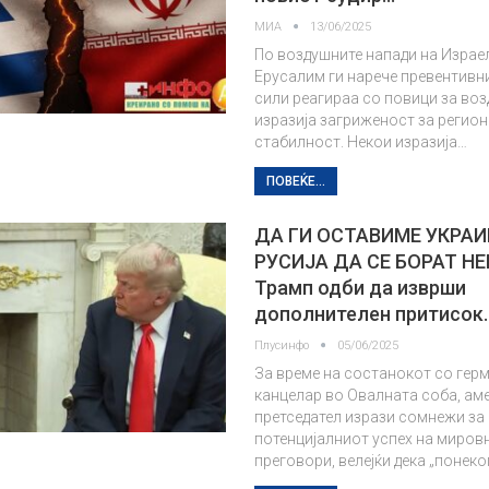
МИА
13/06/2025
По воздушните напади на Израел
Ерусалим ги нарече превентивни
сили реагираа со повици за во
изразија загриженост за регио
стабилност. Некои изразија…
ПОВЕЌЕ...
ДА ГИ ОСТАВИМЕ УКРАИ
РУСИЈА ДА СЕ БОРАТ НЕ
Трамп одби да изврши
дополнителен притисок
Плусинфо
05/06/2025
За време на состанокот со гер
канцелар во Овалната соба, ам
претседател изрази сомнежи за
потенцијалниот успех на миров
преговори, велејќи дека „понек