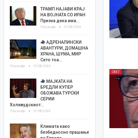
ТРАМП НАЈАВИ КРАЈ
НА ВОЈНАТА СО ИРАН
Призна дека има…
Плусинфо
07/08/2026
АДРЕНАЛИНСКИ
АВАНТУРИ, ДОМАШНА
ХРАНА, ШУМА, МИР
Сето тоа…
Плусинфо
07/08/2026
СВЕТ
МАЈКАТА НА
БРЕДЛИ КУПЕР
ОБОЖАВА ТУРСКИ
СЕРИИ
Холивудскиот…
Плусинфо
07/08/2026
Климата како
безбедносно прашање
во Европа