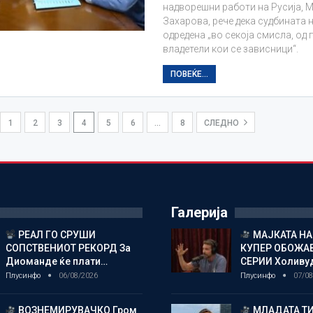
надворешни работи на Русија, 
Захарова, рече дека судбината 
одредена „во секоја смисла, од
владетели кои се зависници“.
ПОВЕЌЕ...
1
2
3
4
5
6
…
8
СЛЕДНО
Галерија
РЕАЛ ГО СРУШИ
МАЈКАТА НА
СОПСТВЕНИОТ РЕКОРД За
КУПЕР ОБОЖАВ
Диоманде ќе плати…
СЕРИИ Холиву
Плусинфо
06/08/2026
Плусинфо
07/08
ВОЗНЕМИРУВАЧКО Гром
МЛАДАТА Т