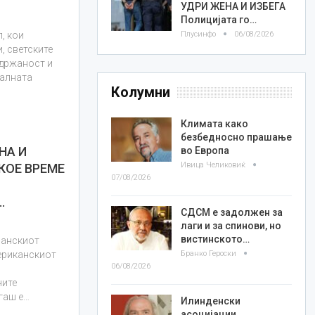
УДРИ ЖЕНА И ИЗБЕГА
Полицијата го…
Плусинфо
06/08/2026
, кои
, светските
здржаност и
налната
Колумни
Климата како
безбедносно прашање
НА И
во Европа
Ивица Челиковиќ
КОЕ ВРЕМЕ
07/08/2026
…
СДСМ е задолжен за
лаги и за спинови, но
вистинското…
манскиот
Бранко Героски
ериканскиот
06/08/2026
ните
огаш е…
Илинденски
асоцијации