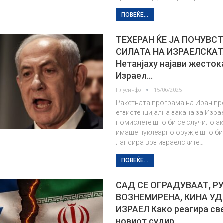
ПОВЕЌЕ...
ТЕХЕРАН ЌЕ ЈА ПОЧУВС
СИЛАТА НА ИЗРАЕЛСКАТ
Нетанјаху најави жесток
Израел…
Плусинфо
15/06/2025
Ракетната програма на Иран пр
егзистенцијална закана за Изра
помислете што би се случило а
имаше нуклеарно оружје што би
лансира врз израелските…
ПОВЕЌЕ...
САД СЕ ОГРАДУВААТ, РУ
ВОЗНЕМИРЕНА, КИНА УД
ИЗРАЕЛ Како реагира св
новиот судир…