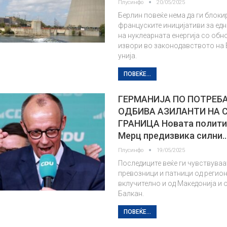
Плусинфо
20/05/2025
Берлин повеќе нема да ги блоки
француските иницијативи за ед
на нуклеарната енергија со обн
извори во законодавството на
унија.
ПОВЕЌЕ...
ГЕРМАНИЈА ПО ПОТРЕБА
ОДБИВА АЗИЛАНТИ НА 
ГРАНИЦА Новата полити
Мерц предизвика силни
Плусинфо
19/05/2025
Последиците веќе ги чувствуваа
превозници и патници од регион
вклучително и од Македонија и 
Балкан.
ПОВЕЌЕ...