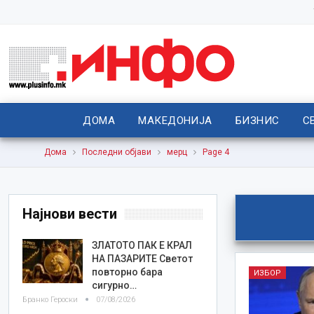
ДОМА
МАКЕДОНИЈА
БИЗНИС
С
Дома
Последни објави
мерц
Page 4
Најнови вести
ЗЛАТОТО ПАК Е КРАЛ
НА ПАЗАРИТЕ Светот
повторно бара
ИЗБОР
сигурно…
Бранко Героски
07/08/2026