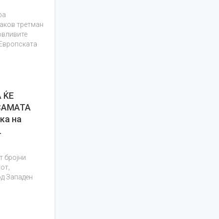
ра
наков третман
овливите
 Европската
 ЌЕ
САМАТА
ка на
…
т бројни
от,
од Западен