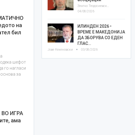
Златко Теодосиевски
04/08/2026
МАТИЧНО
едото на
ИЛИНДЕН 2026 •
ател бил
ВРЕМЕ Е МАКЕДОНИЈА
ДА ЗБОРУВА СО ЕДЕН
ГЛАС…
Јове Кекеновски
03/08/2026
на
 додека шефот
да го нагласи
 основа за
 ВО ИГРА
ите, ама