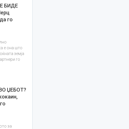
Е БИДЕ
Мерц
да го
олно
а е она што
моќната земја
партнери го
ВО ЏЕБОТ?
кокаин,
го
ото за