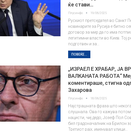
ќе стави…
Плусинфо
19/06/2025
Рускиот претседател во Санкт П
новинарите за Русија е битно се
договор за мир да го има потпи
легитимни власти во Киев. Тој р
подготвен и за…
ПОВЕЌЕ...
„ИЗРАЕЛ Е ХРАБАР, ЈА В
ВАЛКАНАТА РАБОТА“ Ме
коментираше, стигна од
Захарова
Плусинфо
18/06/2025
Најстрашната фраза што некога
слушналa. Ова го кажува потом
нацисти, чиј дедо, Јозеф Пол Со
бил градоначалник на Брилон з
Третиот рајх, именувал улици…