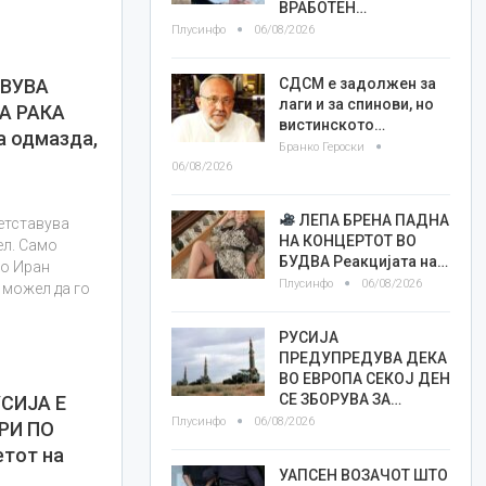
ВРАБОТЕН…
Плусинфо
06/08/2026
СДСМ е задолжен за
ТВУВА
лаги и за спинови, но
А РАКА
вистинското…
а одмазда,
Бранко Героски
06/08/2026
ЛЕПА БРЕНА ПАДНА
етставува
НА КОНЦЕРТОТ ВО
ел. Само
БУДВА Реакцијата на…
ко Иран
Плусинфо
06/08/2026
 можел да го
РУСИЈА
ПРЕДУПРЕДУВА ДЕКА
ВО ЕВРОПА СЕКОЈ ДЕН
СЕ ЗБОРУВА ЗА…
СИЈА Е
Плусинфо
06/08/2026
РИ ПО
етот на
УАПСЕН ВОЗАЧОТ ШТО