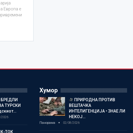
Марија
на Европа е
 привремени
Хумор
 БРЕДЛИ
ПРИРОДНА ПРОТИВ
А ТУРСКИ
ВЕШТАЧКА
дскиот…
ИНТЕЛИГЕНЦИЈА • ЗНАЕ ЛИ
НЕКОЈ…
/2026
Панорама
02/08/2026
ИК-ТОК