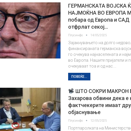
ГЕРМАНСКАТА ВОЈСКА Ќ
НАЈМОЌНА ВО ЕВРОПА 
побара од Европа и САД 
отфрлат секој…
Плусинфо
14/05/2025
Зајакнувањето на долго недов
финансираната германска војск
го очекува најнаселената и нај
во Европа. Нашите пријатели и 
очекуваат тоа и од нас.…
ПОВЕЌЕ...
ШТО СОКРИ МАКРОН 
Захарова обвини дека е 
фактчекерите имаат дру
објаснување
Плусинфо
12/05/2025
Портпаролката на Министерств