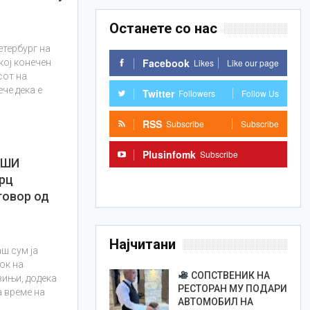
Останете со нас
етербург на
Facebook
Likes
Like our page
кој конечен
сот на
ече дека е
Twitter
Followers
Follow Us
RSS
Subscribe
Subscribe
Plusinfomk
Subscribe
РШИ
рц
Subscribe
говор од
Најчитани
ш сум ја
ок на
СОПСТВЕНИК НА
вињи, додека
РЕСТОРАН МУ ПОДАРИ
а време на
АВТОМОБИЛ НА