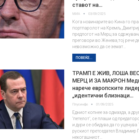
ставот на…
МИА
03/09/2025
Кога новинарите во Кина го пр
портпаролот на Кремљ, Дмитриј
предлогот на Мерц за одржува
преговори во Женева,тој рече де
невозможно да се земат…
ПОВЕЌЕ...
ТРАМП Е ЖИВ, ЛОША ВЕ
МЕРЦ И ЗА МАКРОН Медв
нарече европските лиде
„идентични близнаци…
Плусинфо
01/09/2025
Едниот копнее за одмазда, а дру
'петелот', се плаши од предатор
и дури се обидува да го уценува
рускиот претседател Владимир 
некогашниот…