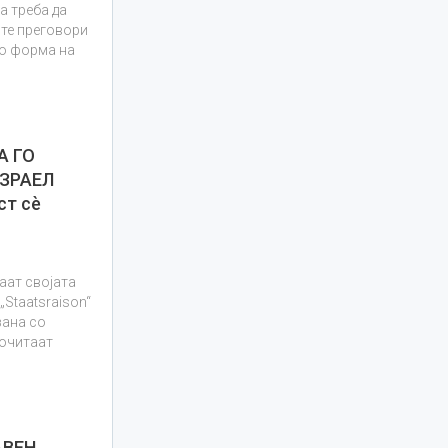
а треба да
ите преговори
во форма на
А ГО
ИЗРАЕЛ
ст сè
аат својата
„Staatsraison“
зана со
почитаат
АВЕН