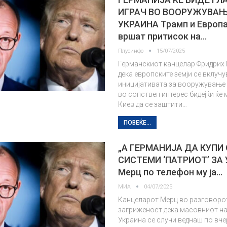
ИГРАЧ ВО ВООРУЖУВАЊ
УКРАИНА Трамп и Европа
вршат притисок на…
Плусинфо
15/07/2025
Германскиот канцелар Фридрих 
дека европските земји се вклучу
иницијативата за вооружување 
во сопствен интерес бидејќи ќе 
Киев да се заштити…
ПОВЕЌЕ...
„A ГЕРМАНИЈА ДА КУПИ
СИСТЕМИ ‘ПАТРИОТ’ ЗА 
Мерц по телефон му ја…
МИА
04/07/2025
Канцеларот Мерц во разговоро
загриженост дека масовниот на
Украина се случи веднаш по вч