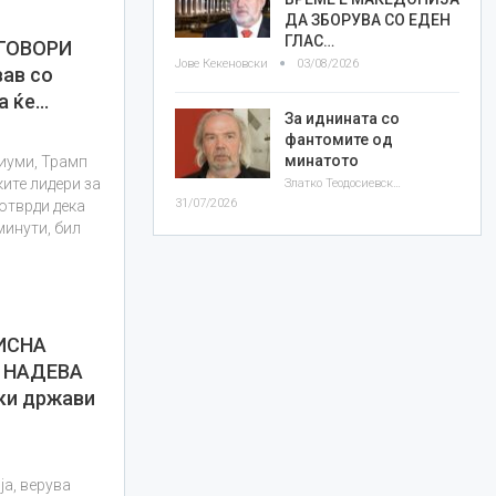
ДА ЗБОРУВА СО ЕДЕН
ГЛАС…
ГОВОРИ
Јове Кекеновски
03/08/2026
ав со
а ќе…
За иднината со
фантомите од
минатото
диуми, Трамп
ките лидери за
Златко Теодосиевски
31/07/2026
отврди дека
минути, бил
ВИСНА
 НАДЕВА
ки држави
ја, верува