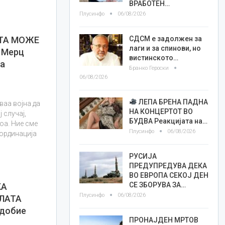
ВРАБОТЕН…
Плусинфо
06/08/2026
СДСМ е задолжен за
АТА МОЖЕ
лаги и за спинови, но
 Мерц
вистинското…
за
Бранко Героски
06/08/2026
ЛЕПА БРЕНА ПАДНА
ваа војна да
НА КОНЦЕРТОТ ВО
 случај,
БУДВА Реакцијата на…
оа. Ние сме
Плусинфо
06/08/2026
оординација
РУСИЈА
ПРЕДУПРЕДУВА ДЕКА
ВО ЕВРОПА СЕКОЈ ДЕН
СЕ ЗБОРУВА ЗА…
КА
Плусинфо
06/08/2026
ЛАТА
 добие
ПРОНАЈДЕН МРТОВ