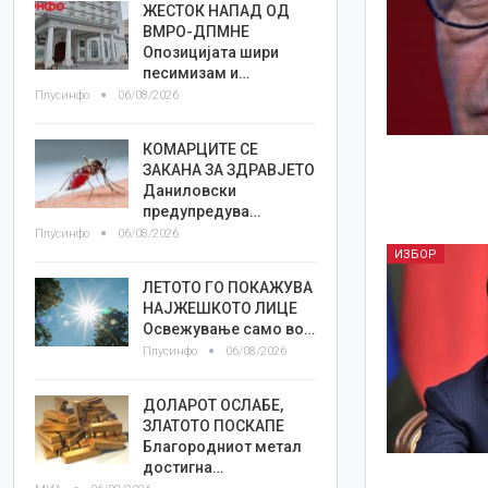
ЖЕСТОК НАПАД ОД
ВМРО-ДПМНЕ
Опозицијата шири
песимизам и…
Плусинфо
06/08/2026
КОМАРЦИТЕ СЕ
ЗАКАНА ЗА ЗДРАВЈЕТО
Даниловски
предупредува…
Плусинфо
06/08/2026
ИЗБОР
ЛЕТОТО ГО ПОКАЖУВА
НАЈЖЕШКОТО ЛИЦE
Освежување само во…
Плусинфо
06/08/2026
ДОЛАРОТ ОСЛАБЕ,
ЗЛАТОТО ПОСКАПЕ
Благородниот метал
достигна…