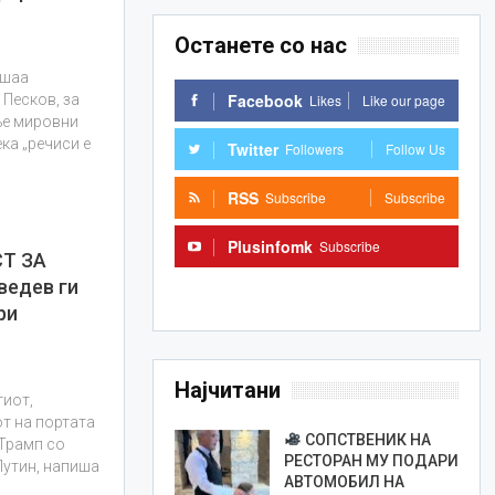
Останете со нас
ашаа
Facebook
Likes
Like our page
 Песков, за
ње мировни
ка „речиси е
Twitter
Followers
Follow Us
RSS
Subscribe
Subscribe
Plusinfomk
Subscribe
СТ ЗА
едев ги
Subscribe
ри
Најчитани
гиот,
от на портата
СОПСТВЕНИК НА
 Трамп со
РЕСТОРАН МУ ПОДАРИ
Путин, напиша
АВТОМОБИЛ НА