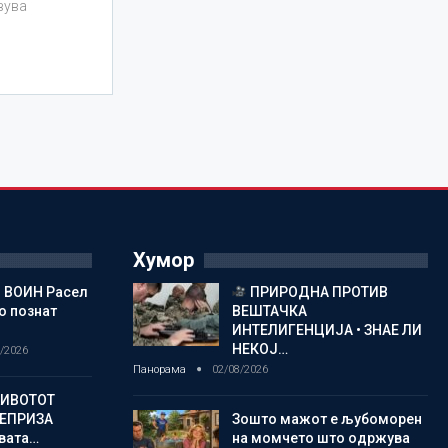
вува
Хумор
 ВОИН Расел
ПРИРОДНА ПРОТИВ
о познат
ВЕШТАЧКА
ИНТЕЛИГЕНЦИЈА • ЗНАЕ ЛИ
НЕКОЈ…
/2026
Панорама
02/08/2026
ЖИВОТОТ
РЕПРИЗА
Зошто мажот е љубоморен
овата…
на момчето што одржува