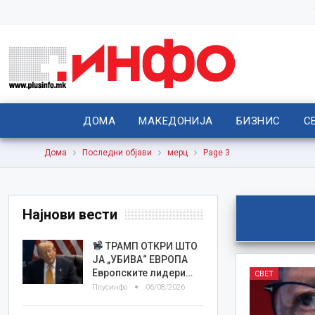
ДОМА
МАКЕДОНИЈА
БИЗНИС
С
Дома
Последни објави
мерц
Page 3
Најнови вести
ТРАМП ОТКРИ ШТО
ЈА „УБИВА“ ЕВРОПА
Европските лидери…
СВЕТ
Плусинфо
06/08/2026