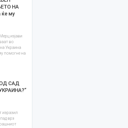
ЕТО НА
 ќе му
Мерц изјави
ваат во
на Украина
му помогне на
 ОД САД
УКРАИНА?“
т изразил
пад врз
ерашниот