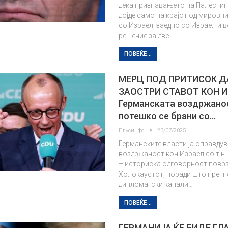
дека признавањето на Палестин
дојде само на крајот од мировн
со Израел, заедно со Израел и 
решение за две…
ПОВЕЌЕ...
МЕРЦ ПОД ПРИТИСОК Д
ЗАОСТРИ СТАВОТ КОН 
Германската воздржано
потешко се брани со…
Плусинфо
23/07/2025
Германските власти ја оправдув
воздржаност кон Израел со т.н. 
– историска одговорност повр
Холокаустот, поради што прет
дипломатски канали…
ПОВЕЌЕ...
ГЕРМАНИЈА ЌЕ БИДЕ ГЛ