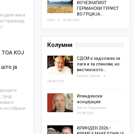
ИСЧЕЗНАТИОТ
ГЕРМАНСКИ ТУРИСТ
ВО ГРЦИЈА…
ан дали жена
МИА
06/08/2026
на Германија,
о“.
Колумни
 ТОА КОЈ
СДСМ е задолжен за
лаги и за спинови, но
што ја
вистинското…
Бранко Героски
06/08/2026
архијата:
Илинденски
, пред
асоцијации
ржава и
Златко Теодосиевски
ри се собрани
04/08/2026
ИЛИНДЕН 2026 •
ВРЕМЕ Е МАКЕДОНИЈА