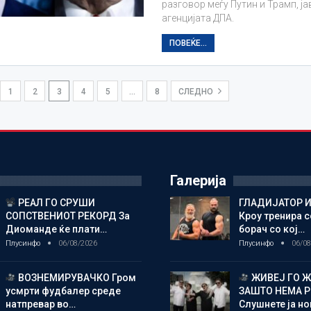
разговор меѓу Путин и Трамп, ја
агенцијата ДПА.
ПОВЕЌЕ...
1
2
3
4
5
…
8
СЛЕДНО
Галерија
РЕАЛ ГО СРУШИ
ГЛАДИЈАТОР И
СОПСТВЕНИОТ РЕКОРД За
Кроу тренира с
Диоманде ќе плати…
борач со кој…
Плусинфо
06/08/2026
Плусинфо
06/08
ВОЗНЕМИРУВАЧКО Гром
ЖИВЕЈ ГО 
усмрти фудбалер среде
ЗАШТО НЕМА 
натпревар во…
Слушнете ја н