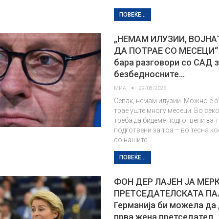
ПОВЕЌЕ...
„НЕМАМ ИЛУЗИИ, ВОЈН
ДА ПОТРАЕ СО МЕСЕЦИ“
бара разговори со САД 
безбедносните…
МИА
29/08/2025
Сепак, немам илузии. Можно е о
трае уште многу месеци. Во секој
треба да бидеме подготвени за т
подготвени за тоа – во тесна к
со нашите…
ПОВЕЌЕ...
ФОН ДЕР ЛАЈЕН ЈА МЕР
ПРЕТСЕДАТЕЛСКАТА ПА
Германија би можела да
прва жена претседател