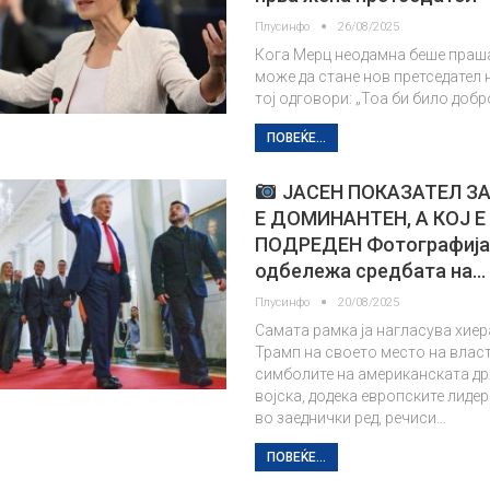
Плусинфо
26/08/2025
Кога Мерц неодамна беше праш
може да стане нов претседател 
тој одговори: „Тоа би било добр
ПОВЕЌЕ...
ЈАСЕН ПОКАЗАТЕЛ ЗА
Е ДОМИНАНТЕН, А КОЈ E
ПОДРЕДЕН Фотографија 
одбележа средбата на…
Плусинфо
20/08/2025
Самата рамка ја нагласува хиер
Трамп на своето место на власт
симболите на американската д
војска, додека европските лиде
во заеднички ред, речиси…
ПОВЕЌЕ...