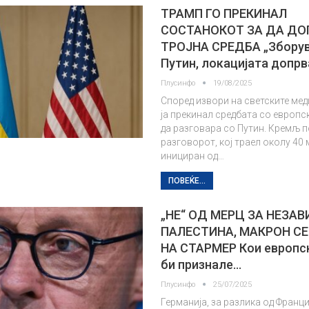
ТРАМП ГО ПРЕКИНАЛ
СОСТАНОКОТ ЗА ДА ДО
ТРОЈНА СРЕДБА „Зборув
Путин, локацијата допрв
Плусинфо
19/08/2025
Според извори на светските ме
ја прекинал средбата со европс
да разговара со Путин. Кремљ п
разговорот, кој траел околу 40 
инициран од…
ПОВЕЌЕ...
„НЕ“ ОД МЕРЦ ЗА НЕЗА
ПАЛЕСТИНА, МАКРОН СЕ
НА СТАРМЕР Кои европс
би признале…
Плусинфо
25/07/2025
Германија, за разлика од Франци