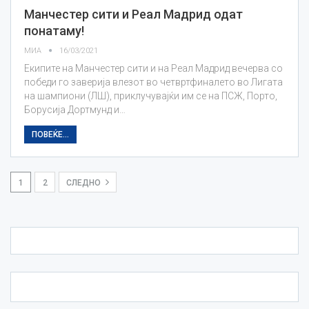
Манчестер сити и Реал Мадрид одат
понатаму!
МИА
16/03/2021
Екипите на Манчестер сити и на Реал Мадрид вечерва со
победи го заверија влезот во четвртфиналето во Лигата
на шампиони (ЛШ), приклучувајќи им се на ПСЖ, Порто,
Борусија Дортмунд и…
ПОВЕЌЕ...
1
2
СЛЕДНО