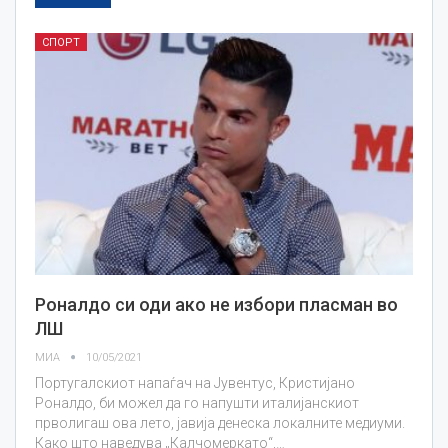
СПОРТ
Роналдо си оди ако не избори пласман во
ЛШ
МИА
10/05/2021
Португалскиот напаѓач на Јувентус, Кристијано
Роналдо, би можел да го напушти италијанскиот
прволигаш ова лето, јавија денеска локалните медиуми.
Како што наведува „Калчомеркато“,…