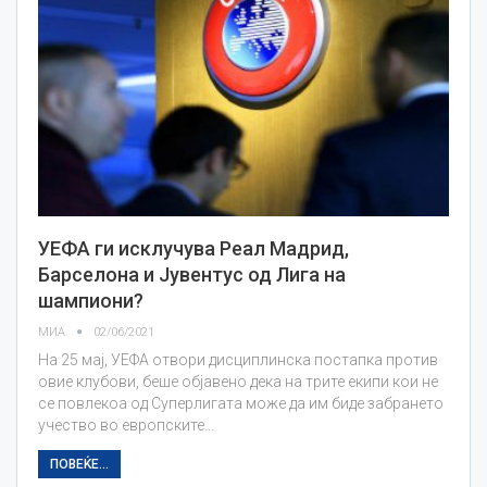
УЕФА ги исклучува Реал Мадрид,
Барселона и Јувентус од Лига на
шампиони?
МИА
02/06/2021
На 25 мај, УЕФА отвори дисциплинска постапка против
овие клубови, беше објавено дека на трите екипи кои не
се повлекоа од Суперлигата може да им биде забрането
учество во европските…
ПОВЕЌЕ...