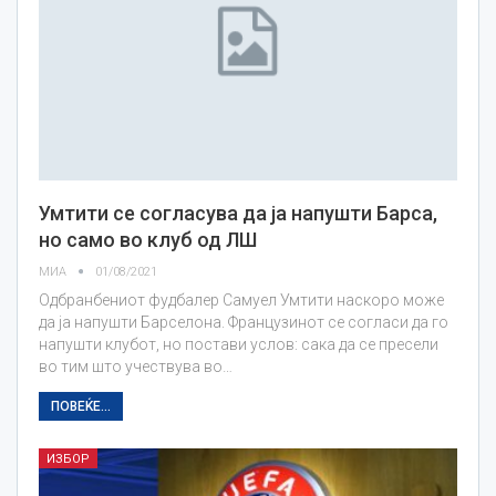
Умтити се согласува да ја напушти Барса,
но само во клуб од ЛШ
МИА
01/08/2021
Одбранбениот фудбалер Самуел Умтити наскоро може
да ја напушти Барселона. Французинот се согласи да го
напушти клубот, но постави услов: сака да се пресели
во тим што учествува во…
ПОВЕЌЕ...
ИЗБОР