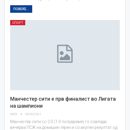
ПОВЕЌЕ...
СПОРТ
Манчестер сити е прв финалист во Лигата
на шампиони
МИА
04/05/2021
Манчестер сити со 2:0 (1:0 полувреме) го совлада
вечерва ПСЖ на домашен терен и со вкупен резултат од