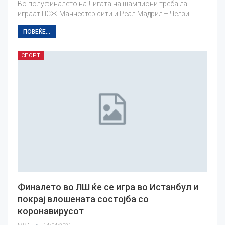
Во полуфиналето на Лигата на шампиони треба да
играат ПСЖ-Манчестер сити и Реал Мадрид – Челзи.
ПОВЕЌЕ...
СПОРТ
Финалето во ЛШ ќе се игра во Истанбул и
покрај влошената состојба со
коронавирусот