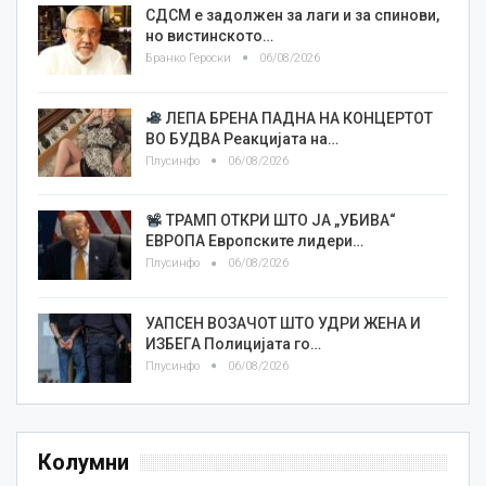
СДСМ е задолжен за лаги и за спинови,
но вистинското…
Бранко Героски
06/08/2026
ЛЕПА БРЕНА ПАДНА НА КОНЦЕРТОТ
ВО БУДВА Реакцијата на…
Плусинфо
06/08/2026
ТРАМП ОТКРИ ШТО ЈА „УБИВА“
ЕВРОПА Европските лидери…
Плусинфо
06/08/2026
УАПСЕН ВОЗАЧОТ ШТО УДРИ ЖЕНА И
ИЗБЕГА Полицијата го…
Плусинфо
06/08/2026
Колумни