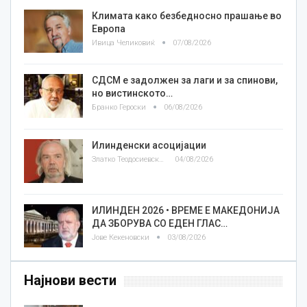
Климата како безбедносно прашање во
Европа
Ивица Челиковиќ
07/08/2026
СДСМ е задолжен за лаги и за спинови,
но вистинското…
Бранко Героски
06/08/2026
Илинденски асоцијации
Златко Теодосиевски
04/08/2026
ИЛИНДЕН 2026 • ВРЕМЕ Е МАКЕДОНИЈА
ДА ЗБОРУВА СО ЕДЕН ГЛАС…
Јове Кекеновски
03/08/2026
Најнови вести