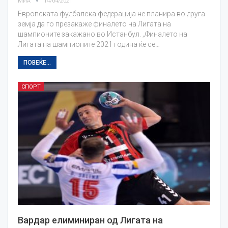
МИА
14/04/2021
Европската фудбалска федерација не планира во друга
земја да го презакаже финалето на Лигата на
шампионите закажано во Истанбул. „Финалето на
Лигата на шампионите 2021 година ќе се…
ПОВЕЌЕ...
СПОРТ
Вардар елиминиран од Лигата на