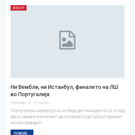
ИЗБОР
Ни Вембли, ни Истанбул, финалето на ЛШ
во Португалија
Плусинфо
11/05/2021
Португалија најверојатно ќе биде дестинацијата со оглед
дека навивачите можат да патуваат и да присуствуваат
на натпреварот.
ПОВЕЌЕ...