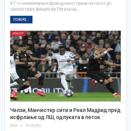
4:1 го елиминираше францускиот првак на патот до
своето прво финале во Лигата на…
ПОВЕЌЕ...
ИЗБОР
Челзи, Манчестер сити и Реал Мадрид пред
исфрлање од ЛШ, одлуката в петок
МИА
19/04/2021