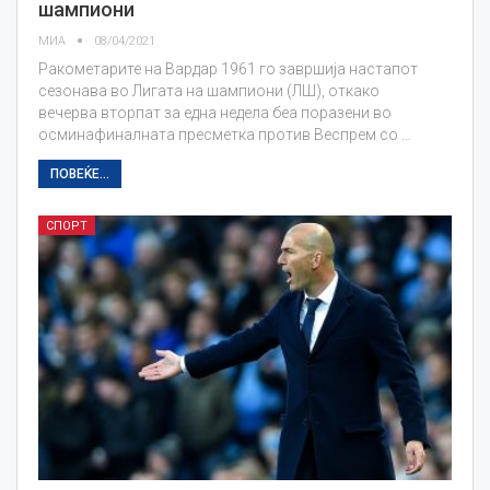
шампиони
МИА
08/04/2021
Ракометарите на Вардар 1961 го завршија настапот
сезонава во Лигата на шампиони (ЛШ), откако
вечерва вторпат за една недела беа поразени во
осминафиналната пресметка против Веспрем со …
ПОВЕЌЕ...
СПОРТ