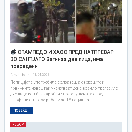
СТАМПЕДО И ХАОС ПРЕД НАТПРЕВАР
ВО САНТЈАГО Загинаа две лица, има
повредени
Плусинфо
11/04/2025
Полицијата употребила солзавец, а сведоците и
првичните извештаи укажуваат дека возило прегазило
две лица кои беа заробени под срушената ограда.
Неофицијално, се работи за 18-годишна…
ПОВЕЌЕ...
ИЗБОР