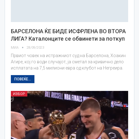
БАРСЕЛОНА ЌЕ БИДЕ ИСФРЛЕНА ВО ВТОРА
ЛИГА? Каталонците се обвинети за поткуп
МИА
28/09/2023
Првиот човек на истражниот суд на Барселона, Хоакин
Агире, кој го води случајот, ја сметал за кривично дело
исплатата на 7,5 милиони евра од клубот на Негреира.
ПОВЕЌЕ...
ИЗБОР