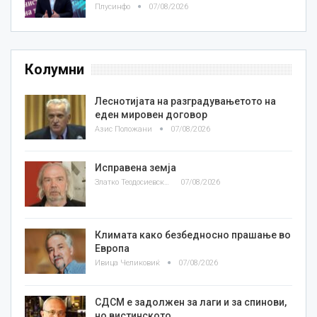
Плусинфо
07/08/2026
Колумни
Леснотијата на разградувањетото на
еден мировен договор
Азис Положани
07/08/2026
Исправена земја
Златко Теодосиевски
07/08/2026
Климата како безбедносно прашање во
Европа
Ивица Челиковиќ
07/08/2026
СДСМ е задолжен за лаги и за спинови,
но вистинското…