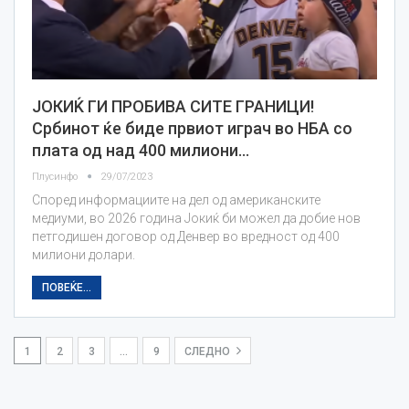
ЈОКИЌ ГИ ПРОБИВА СИТЕ ГРАНИЦИ!
Србинот ќе биде првиот играч во НБА со
плата од над 400 милиони…
Плусинфо
29/07/2023
Според информациите на дел од американските
медиуми, во 2026 година Јокиќ би можел да добие нов
петгодишен договор од Денвер во вредност од 400
милиони долари.
ПОВЕЌЕ...
1
2
3
…
9
СЛЕДНО