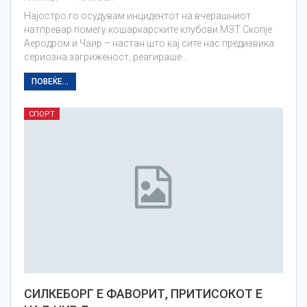
Најостро го осудувам инцидентот на вчерашниот
натпревар помеѓу кошаркарските клубови МЗТ Скопје
Аеродром и Чаир – настан што кај сите нас предизвика
сериозна загриженост, реагираше…
ПОВЕЌЕ...
СПОРТ
СИЛКЕБОРГ Е ФАВОРИТ, ПРИТИСОКОТ Е