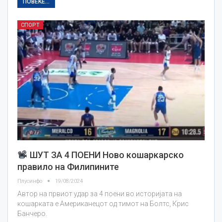
ПОВЕЌЕ...
СПОРТ
ШУТ ЗА 4 ПОЕНИ Ново кошаркарско
правило на Филипините
Плусинфо
19/08/2024
Автор на првиот удар за 4 поени во историјата на
кошарката е Американецот од тимот на Болтс, Крис
Банчеро.