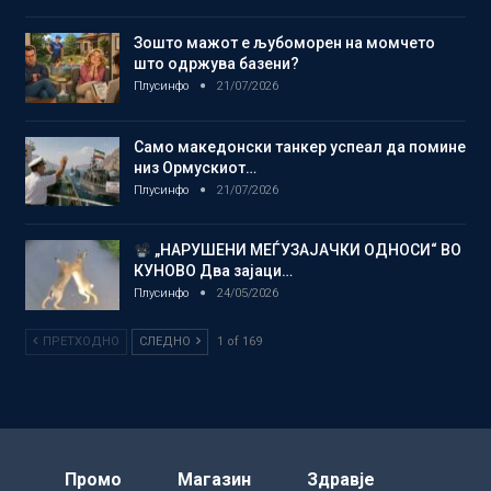
Зошто мажот е љубоморен на момчето
што одржува базени?
Плусинфо
21/07/2026
Само македонски танкер успеал да помине
низ Ормускиот…
Плусинфо
21/07/2026
„НАРУШЕНИ МЕЃУЗАЈАЧКИ ОДНОСИ“ ВО
КУНОВО Два зајаци…
Плусинфо
24/05/2026
ПРЕТХОДНО
СЛЕДНО
1 of 169
Промо
Магазин
Здравје