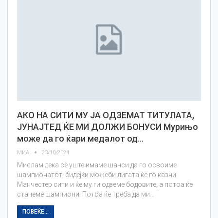
АКО НА СИТИ МУ ЈА ОДЗЕМАТ ТИТУЛАТА,
ЈУНАЈТЕД ЌЕ МИ ДОЛЖИ БОНУСИ Мурињо
може да го ќари медалот од…
МИА
23/10/2024
Мислам дека сè уште имаме шанси да го освоиме
шампионатот, бидејќи можеби лигата ќе го казни
Манчестер сити и ќе му ги одземе бодовите, а потоа ќе
станеме шампиони. Потоа ќе треба да ми…
ПОВЕЌЕ...