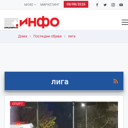
08/08/2026
MORE
МАРКЕТИНГ
Дома
Последни објави
лига
лига
СПОРТ