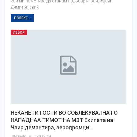
кои ми помогнаа да станам подобар играч, изјави
Димитријевиќ.
ПОВЕЌЕ...
ИЗБОР
НЕКАНЕТИ ГОСТИ ВО СОБЛЕКУВАЛНА ГО
НАПАДНАА ТИМОТ НА МЗТ Екипата на
Чаир демантира, аеродромци…
Плусинфо
15/03/2024