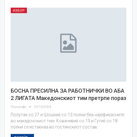
ИЗБОР
БОСНА ПРЕСИЛНА ЗА РАБОТНИЧКИ ВО АБА
2 ЛИГАТА Македонскиот тим претрпе пораз
Плусинфо
23/10/2024
Полутак со 27 и Шошкиќ со 13 поени беа најефикасните
во македонскиот тим. Ковачевиќ со 19 и Гутиќ со 18
поени се истакнаа во гостинскиот состав.