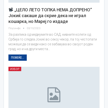
„ЦЕЛО ЛЕТО ТОПКА НЕМА ДОПРЕНО“
Јокиќ сакаше да скрие дека не играл
кошарка, но Мареј го издаде
Плусинфо
03/10/2023
За разлика од медиумите во САД, нивните колеги од
Србија го следеа Јокиќ во секој чекор, па тој честопати
можеше да се види како се забавува во својот роден
град, но и на други места…
ПОВЕЌЕ...
ИЗБОР