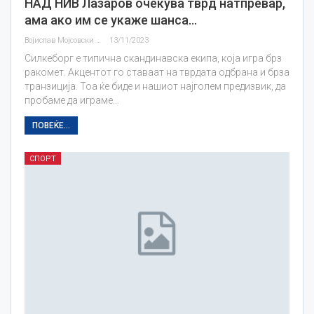
НАД НИВ Лазаров очекува тврд натпревар,
ама ако им се укаже шанса…
Војислав Мојсовски
13/11/2023
Силкеборг е типична скандинавска екипа, која игра брз
ракомет. Акцентот го ставаат на тврдата одбрана и брза
транзиција. Тоа ќе биде и нашиот најголем предизвик, да
пробаме да играме…
ПОВЕЌЕ...
СПОРТ