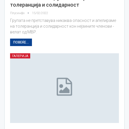
толеранција и солидарност
Плусинфо
15/02/2022
Групата не претставува никаква опасност и апелираме
на толеранција и солидарност кон нејзините членови -
велат од МВР.
ПОВЕЌЕ...
ГАЛЕРИЈА