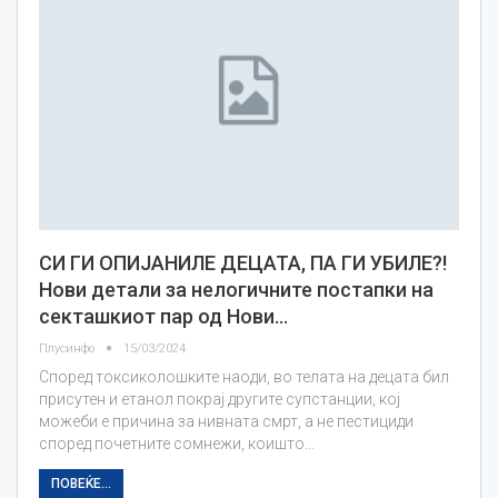
СИ ГИ ОПИЈАНИЛЕ ДЕЦАТА, ПА ГИ УБИЛЕ?!
Нови детали за нелогичните постапки на
секташкиот пар од Нови…
Плусинфо
15/03/2024
Според токсиколошките наоди, во телата на децата бил
присутен и етанол покрај другите супстанции, кој
можеби е причина за нивната смрт, а не пестициди
според почетните сомнежи, коишто…
ПОВЕЌЕ...