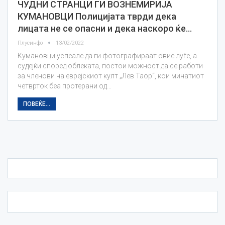
ЧУДНИ СТРАНЦИ ГИ ВОЗНЕМИРИЈА
КУМАНОВЦИ Полицијата тврди дека
лицата не се опасни и дека наскоро ќе…
Плусинфо
13/02/2022
Кумановци успеале да ги фотографираат овие луѓе, а
судејќи според облеката, постои можност да се работи
за членови на еврејскиот култ „Лев Таор“, кои минатиот
четврток беа протерани од…
ПОВЕЌЕ...