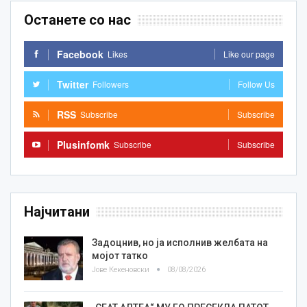
Останете со нас
Facebook
Likes
Like our page
Twitter
Followers
Follow Us
RSS
Subscribe
Subscribe
Plusinfomk
Subscribe
Subscribe
Најчитани
Задоцнив, но ја исполнив желбата на
мојот татко
Јове Кекеновски
08/08/2026