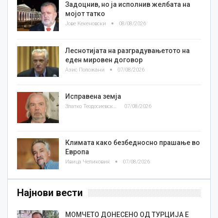
Задоцнив, но ја исполнив желбата на
мојот татко
Јове Кекеновски
08/08/2026
Леснотијата на разградувањетото на
еден мировен договор
Азис Положани
07/08/2026
Исправена земја
Златко Теодосиевски
07/08/2026
Климата како безбедносно прашање во
Европа
Ивица Челиковиќ
07/08/2026
Најнови вести
МОМЧЕТО ДОНЕСЕНО ОД ТУРЦИЈА Е