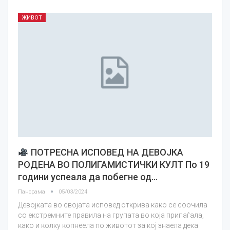
ЖИВОТ
ПОТРЕСНА ИСПОВЕД НА ДЕВОЈКА
РОДЕНА ВО ПОЛИГАМИСТИЧКИ КУЛТ По 19
години успеала да побегне од…
Панорама
05/03/2024
Девојката во својата исповед открива како се соочила
со екстремните правила на групата во која припаѓала,
како и колку копнеела по животот за кој знаела дека