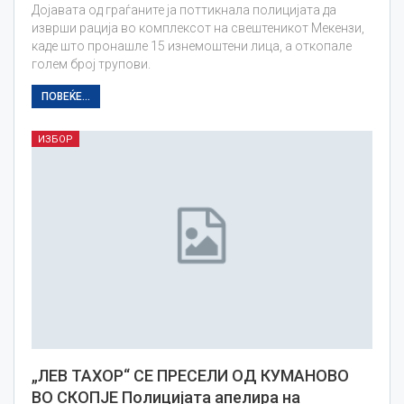
Дојавата од граѓаните ја поттикнала полицијата да
изврши рација во комплексот на свештеникот Мекензи,
каде што пронашле 15 изнемоштени лица, а откопале
голем број трупови.
ПОВЕЌЕ...
ИЗБОР
„ЛЕВ ТАХОР“ СЕ ПРЕСЕЛИ ОД КУМАНОВО
ВО СКОПЈЕ Полицијата апелира на