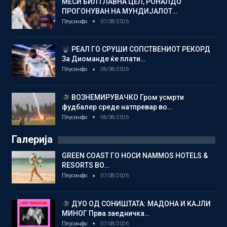
МЕСИ БИЛ ГЛАВНА ЦЕЛ, РОНАЛДО
ПРОГОНУВАН НА МУНДИЈАЛОТ…
Плусинфо
07/08/2026
РЕАЛ ГО СРУШИ СОПСТВЕНИОТ РЕКОРД
За Диоманде ќе плати…
Плусинфо
06/08/2026
ВОЗНЕМИРУВАЧКО Гром усмрти
фудбалер среде натпревар во…
Плусинфо
06/08/2026
Галерија
GREEN COAST ГО НОСИ NAMMOS HOTELS &
RESORTS ВО…
Плусинфо
07/08/2026
ДУО ОД СОНИШТАТА: МАДОНА И КАЈЛИ
МИНОГ Прва заедничка…
Плусинфо
07/08/2026