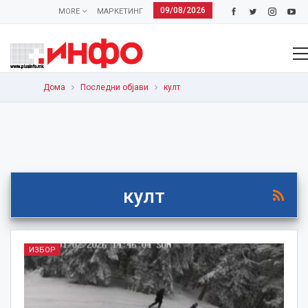
09/08/2026
MORE
МАРКЕТИНГ
Дома
Последни објави
култ
култ
ИЗБОР