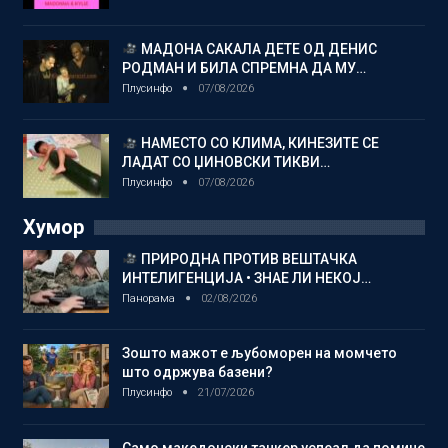
МАДОНА САКАЛА ДЕТЕ ОД ДЕНИС
РОДМАН И БИЛА СПРЕМНА ДА МУ…
Плусинфо
07/08/2026
НАМЕСТО СО КЛИМА, КИНЕЗИТЕ СЕ
ЛАДАТ СО ЏИНОВСКИ ТИКВИ…
Плусинфо
07/08/2026
Хумор
ПРИРОДНА ПРОТИВ ВЕШТАЧКА
ИНТЕЛИГЕНЦИЈА • ЗНАЕ ЛИ НЕКОЈ…
Панорама
02/08/2026
Зошто мажот е љубоморен на момчето
што одржува базени?
Плусинфо
21/07/2026
Само македонски танкер успеал да помине