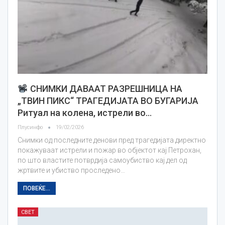
СНИМКИ ДАВААТ РАЗРЕШНИЦА НА
„ТВИН ПИКС“ ТРАГЕДИЈАТА ВО БУГАРИЈА
Ритуал на колена, истрели во…
Плусинфо
19/02/2026
Снимки од последните денови пред трагедијата директно
покажуваат истрели и пожар во објектот кај Петрохан,
по што властите потврдија самоубиство кај дел од
жртвите и убиство проследено…
ПОВЕЌЕ...
СВЕТ