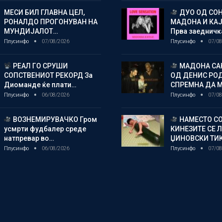
МЕСИ БИЛ ГЛАВНА ЦЕЛ,
ДУО ОД СОН
РОНАЛДО ПРОГОНУВАН НА
МАДОНА И КА
МУНДИЈАЛОТ…
Прва заедничк
Плусинфо
07/08/2026
Плусинфо
07/08
РЕАЛ ГО СРУШИ
МАДОНА СА
СОПСТВЕНИОТ РЕКОРД За
ОД ДЕНИС РО
Диоманде ќе плати…
СПРЕМНА ДА 
Плусинфо
06/08/2026
Плусинфо
07/08
ВОЗНЕМИРУВАЧКО Гром
НАМЕСТО СО
усмрти фудбалер среде
КИНЕЗИТЕ СЕ 
натпревар во…
ЏИНОВСКИ ТИ
Плусинфо
06/08/2026
Плусинфо
07/08