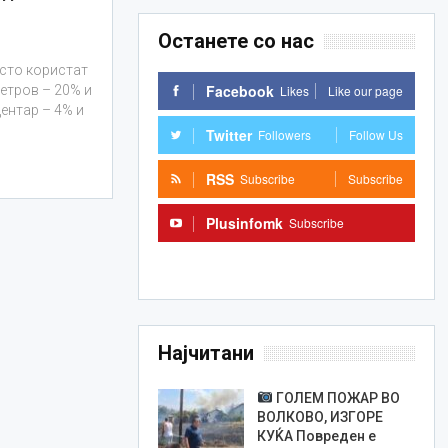
Останете со нас
есто користат
Facebook
Likes
Like our page
етров – 20% и
Центар – 4% и
Twitter
Followers
Follow Us
RSS
Subscribe
Subscribe
Plusinfomk
Subscribe
Subscribe
Најчитани
ГОЛЕМ ПОЖАР ВО
ВОЛКОВО, ИЗГОРЕ
КУЌА Повреден е