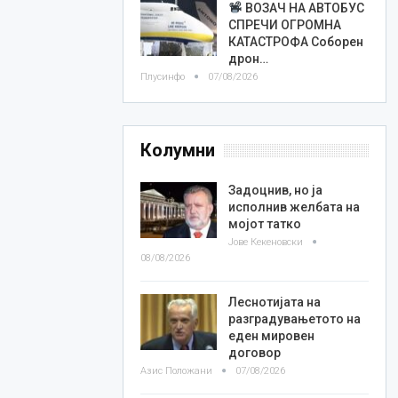
ВОЗАЧ НА АВТОБУС
СПРЕЧИ ОГРОМНА
КАТАСТРОФА Соборен
дрон…
Плусинфо
07/08/2026
Колумни
Задоцнив, но ја
исполнив желбата на
мојот татко
Јове Кекеновски
08/08/2026
Леснотијата на
разградувањетото на
еден мировен
договор
Азис Положани
07/08/2026