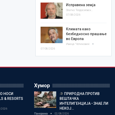
Исправена земја
Златко Теодосиевски
07/08/2026
Климата како
безбедносно прашање
во Европа
Ивица Челиковиќ
07/08/2026
Хумор
ГО НОСИ
ПРИРОДНА ПРОТИВ
S & RESORTS
ВЕШТАЧКА
ИНТЕЛИГЕНЦИЈА • ЗНАЕ ЛИ
НЕКОЈ…
/2026
Панорама
02/08/2026