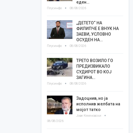
еден…
Плусинфо
08/08/2026
„ДЕТЕТО“ НА
ФИЛИПЧЕ Е ВНУК НА
ЗАЕВИ, УСЛОВНО
ОСУДЕН НА…
Плусинфо
08/08/2026
ТРЕТО ВОЗИЛО ГО
ПРЕДИЗВИКАЛО
СУДИРОТ ВО КОЈ
ЗАГИНА…
Плусинфо
08/08/2026
Задоцнив, но ја
исполнив желбата на
мојот татко
Јове Кекеновски
08/08/2026