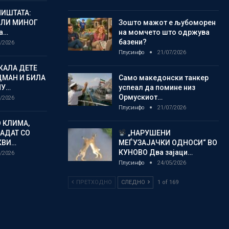
ИШТАТА:
ЈЛИ МИНОГ
Зошто мажот е љубоморен
а…
на момчето што одржува
базени?
/2026
Плусинфо
21/07/2026
КАЛА ДЕТЕ
ДМАН И БИЛА
Само македонски танкер
МУ…
успеал да помине низ
Ормускиот…
/2026
Плусинфо
21/07/2026
 КЛИМА,
ЛАДАТ СО
„НАРУШЕНИ
КВИ…
МЕЃУЗАЈАЧКИ ОДНОСИ“ ВО
КУНОВО Два зајаци…
/2026
Плусинфо
24/05/2026
ПРЕТХОДНО
СЛЕДНО
1 of 169