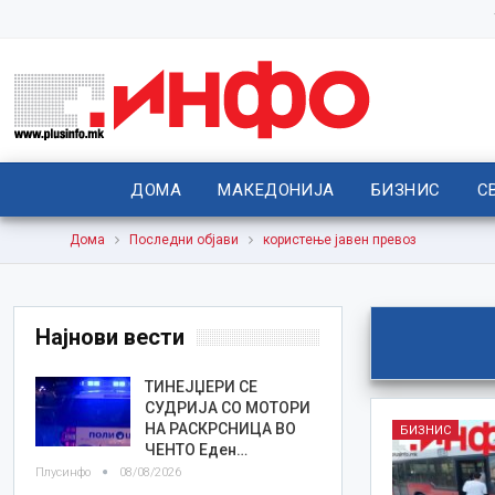
ДОМА
МАКЕДОНИЈА
БИЗНИС
С
Дома
Последни објави
користење јавен превоз
Најнови вести
ТИНЕЈЏЕРИ СЕ
СУДРИЈА СО МОТОРИ
НА РАСКРСНИЦА ВО
БИЗНИС
ЧЕНТО Еден…
Плусинфо
08/08/2026