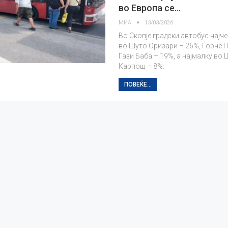
во Европа се…
МИА
13/03/2026
Во Скопје градски автобус најч
во Шуто Оризари – 26%, Ѓорче П
Гази Баба – 19%, а најмалку во 
Карпош – 8%.
ПОВЕЌЕ...