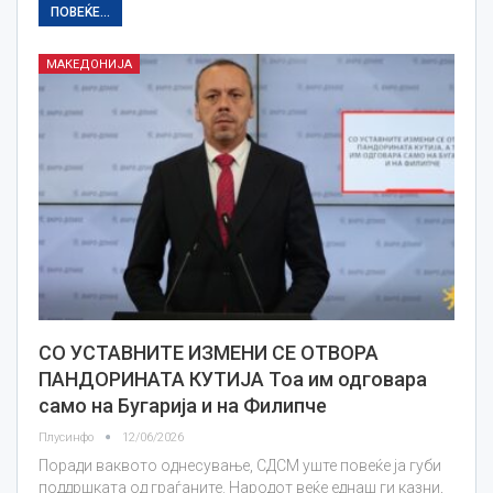
ПОВЕЌЕ...
МАКЕДОНИЈА
СО УСТАВНИТЕ ИЗМЕНИ СЕ ОТВОРА
ПАНДОРИНАТА КУТИЈА Тоа им одговара
само на Бугарија и на Филипче
Плусинфо
12/06/2026
Поради ваквото однесување, СДСМ уште повеќе ја губи
поддршката од граѓаните. Народот веќе еднаш ги казни,