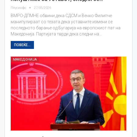
Плусинфо
27/05/2026
ВМРО-ДПМНЕ обвини дека СДСМ и Венко Филипче
манипулираат со тезата дека уставните измени се
последното барање од Бугарија на европскиот пат на
Македонија. Партијата тврди дека следни на…
ПОВЕЌЕ...
МАКЕДОНИЈА