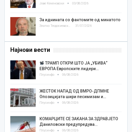
Јове Кекеновски
03/08/2026
За иднината со фантомите од минатото
Златко Теодосиевски
31/07/2026
Најнови вести
ТРАМП ОТКРИ ШТО ЈА „УБИВА“
ЕВРОПА Европските лидери…
Плусинфо
06/08/2026
ЖЕСТОК НАПАД ОД ВМРО-ДПМНЕ
Опозицијата шири песимизам и…
Плусинфо
06/08/2026
КОМАРЦИТЕ СЕ ЗАКАНА ЗА ЗДРАВЈЕТО
Даниловски предупредува…
Плусинфо
06/08/2026