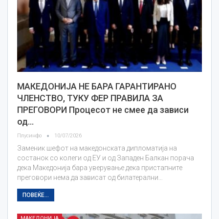
МАКЕДОНИЈА НЕ БАРА ГАРАНТИРАНО
ЧЛЕНСТВО, ТУКУ ФЕР ПРАВИЛА ЗА
ПРЕГОВОРИ Процесот не смее да зависи
од…
Плусинфо
10/07/2026
Заменик шефот на македонската дипломатија на
состанок со колеги од ЕУ и од Западен Балкан порача
дека Македонија бара уверување дека пристапните
преговори нема да зависат од билатерални…
ПОВЕЌЕ...
МАКЕДОНИЈА