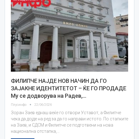
ФИЛИПЧЕ НАЈДЕ НОВ НАЧИН ДА ГО
ЗАЈАКНЕ ИДЕНТИТЕТОТ – ЌЕ ГО ПРОДАДЕ
Му се додворува на Радев,…
Плусинфо
22/06/2026
Зоран Заев еднаш веќе го отвори Уставот, а Филипче
чека да дојде на ред за да го направи истото. По стапките
на Заев, и СДСМ и Филипче се подготвени на нова
национална отстапка,…