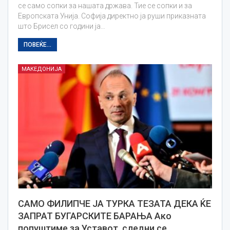
се само сопки за нашата држава. Тие се сопки и за
Европската Унија. Софија директно ја руши приказната
што Брисел со години ја…
ПОВЕЌЕ...
МАКЕДОНИЈА
САМО ФИЛИПЧЕ ЈА ТУРКА ТЕЗАТА ДЕКА ЌЕ
ЗАПРАТ БУГАРСКИТЕ БАРАЊА Ако
попуштиме за Уставот, следни се…