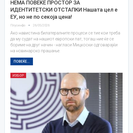
НЕМА ПОВЕЌЕ ПРОСТОР ЗА
ИДЕНТИТЕТСКИ ОТСТАПКИ Нашата цел е
ЕУ, но не по секоја цена!
Плусинфо
26/05/2026
Ако навистина билатералните процеси се тие кои треба
да му судат на нашиот европски пат, тогаш ние ќе се
бориме на друг начин - нагласи Мицкоски одговарајќи
на новинарско прашање.
ПОВЕЌЕ...
ИЗБОР