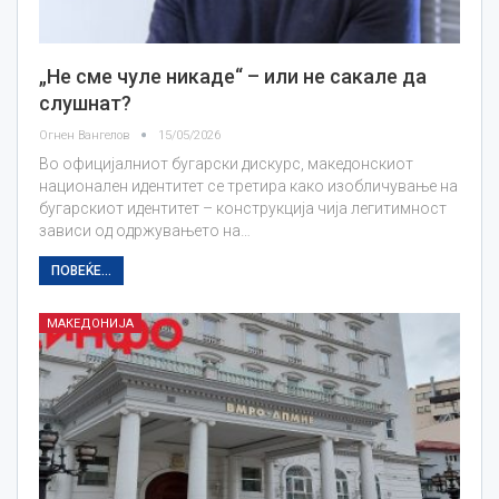
„Не сме чуле никаде“ – или не сакале да
слушнат?
Огнен Вангелов
15/05/2026
Во официјалниот бугарски дискурс, македонскиот
национален идентитет се третира како изобличување на
бугарскиот идентитет – конструкција чија легитимност
зависи од одржувањето на…
ПОВЕЌЕ...
МАКЕДОНИЈА