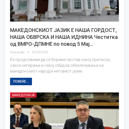
МАКЕДОНСКИОТ ЈАЗИК Е НАША ГОРДОСТ,
НАША ОБВРСКА И НАША ИДНИНА Честитка
од ВМРО-ДПМНЕ по повод 5 Мај…
Плусинфо
05/05/2026
Ќе продолжиме да се бориме против секој притисок,
секое негирање и секој обид за обезличување на
македонскиот народ и неговиот јазик.
ПОВЕЌЕ...
МАКЕДОНИЈА