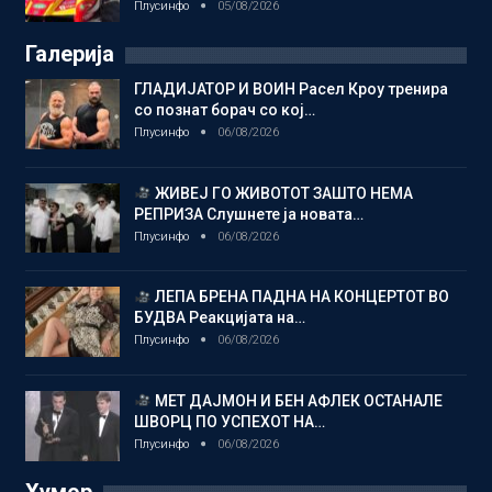
Плусинфо
05/08/2026
Галерија
ГЛАДИЈАТОР И ВОИН Расел Кроу тренира
со познат борач со кој…
Плусинфо
06/08/2026
ЖИВЕЈ ГО ЖИВОТОТ ЗАШТО НЕМА
РЕПРИЗА Слушнете ја новата…
Плусинфо
06/08/2026
ЛЕПА БРЕНА ПАДНА НА КОНЦЕРТОТ ВО
БУДВА Реакцијата на…
Плусинфо
06/08/2026
МЕТ ДАЈМОН И БЕН АФЛЕК ОСТАНАЛЕ
ШВОРЦ ПО УСПЕХОТ НА…
Плусинфо
06/08/2026