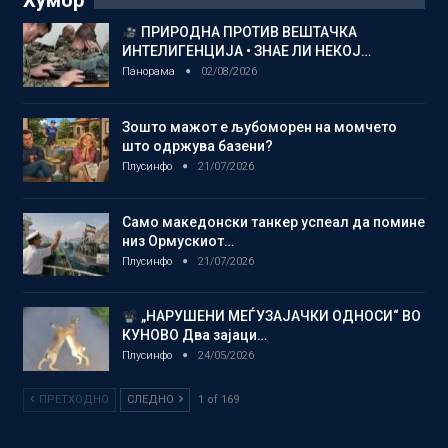
Хумор
ПРИРОДНА ПРОТИВ ВЕШТАЧКА
ИНТЕЛИГЕНЦИЈА • ЗНАЕ ЛИ НЕКОЈ…
Панорама
02/08/2026
Зошто мажот е љубоморен на момчето
што одржува базени?
Плусинфо
21/07/2026
Само македонски танкер успеал да помине
низ Ормускиот…
Плусинфо
21/07/2026
„НАРУШЕНИ МЕЃУЗАЈАЧКИ ОДНОСИ“ ВО
КУНОВО Два зајаци…
Плусинфо
24/05/2026
ПРЕТХОДНО
СЛЕДНО
1 of 169