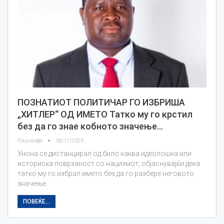
ПОЗНАТИОТ ПОЛИТИЧАР ГО ИЗБРИША
„ХИТЛЕР“ ОД ИМЕТО Татко му го крстил
без да го знае кобното значење…
Плусинфо
30/11/2025
Унона се дистанцирал од било каква идеолошка или
историска поврзаност со нацизмот, објаснувајќи дека
татко му го избрал името без да го разбере неговото
значење.
ПОВЕЌЕ...