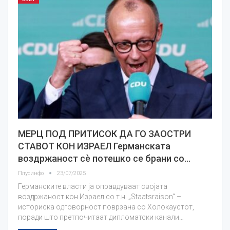
МЕРЦ ПОД ПРИТИСОК ДА ГО ЗАОСТРИ
СТАВОТ КОН ИЗРАЕЛ Германската
воздржаност сè потешко се брани со…
Плусинфо
23/07/2025
Германските власти ја оправдуваат својата
воздржаност кон Израел со т.н. „Staatsraison“ –
историска одговорност поврзана со Холокаустот,
поради што претпочитаат дипломатски канали…