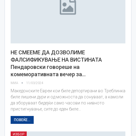
НЕ СМЕЕМЕ ДА ДОЗВОЛИМЕ
ФАЛСИФИКУВАЊЕ НА ВИСТИНАТА
Пендаровски говореше на
комеморативната вечер за…
МИА
11/03/2024
Македонските Евреи кои биле депортирани во Треблинка
биле лишени дури и од можноста да сонуваат, а камоли
да зборуваат бидејќи само часови по нивното
пристигнување, сите до еден биле…
ПОВЕЌЕ...
ИЗБОР