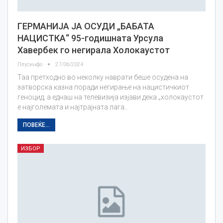
ГЕРМАНИЈА ЈА ОСУДИ „БАБАТА
НАЦИСТКА“ 95-годишната Урсула
Хавербек го негирала Холокаустот
Плусинфо
27/06/2024
Таа претходно во неколку наврати беше осудена на
затворска казна поради негирање на нацистичкиот
геноцид, а еднаш на телевизија изјави дека „холокаустот
е најголемата и најтрајната лага…
ПОВЕЌЕ...
ИЗБОР