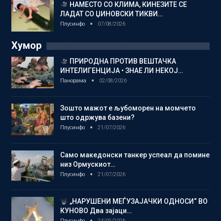
НАМЕСТО СО КЛИМА, КИНЕЗИТЕ СЕ
ЛАДАТ СО ЏИНОВСКИ ТИКВИ…
Плусинфо
07/08/2026
Хумор
ПРИРОДНА ПРОТИВ ВЕШТАЧКА
ИНТЕЛИГЕНЦИЈА • ЗНАЕ ЛИ НЕКОЈ…
Панорама
02/08/2026
Зошто мажот е љубоморен на момчето
што одржува базени?
Плусинфо
21/07/2026
Само македонски танкер успеал да помине
низ Ормускиот…
Плусинфо
21/07/2026
„НАРУШЕНИ МЕЃУЗАЈАЧКИ ОДНОСИ“ ВО
КУНОВО Два зајаци…
Плусинфо
24/05/2026