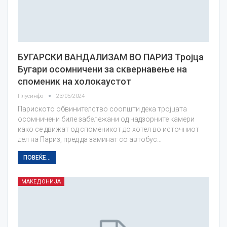
БУГАРСКИ ВАНДАЛИЗАМ ВО ПАРИЗ Тројца
Бугари осомничени за сквернавење на
споменик на холокаустот
Плусинфо
23/05/2024
Париското обвинителство соопшти дека тројцата
осомничени биле забележани од надзорните камери
како се движат од споменикот до хотел во источниот
дел на Париз, пред да заминат со автобус…
ПОВЕЌЕ...
МАКЕДОНИЈА