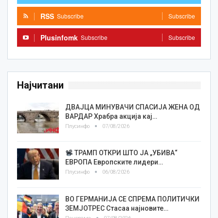
RSS
Subscribe
Subscribe
Plusinfomk
Subscribe
Subscribe
Најчитани
ДВАЈЦА МИНУВАЧИ СПАСИЈА ЖЕНА ОД
ВАРДАР Храбра акција кај…
Плусинфо
07/08/2026
ТРАМП ОТКРИ ШТО ЈА „УБИВА“
ЕВРОПА Европските лидери…
Плусинфо
06/08/2026
ВО ГЕРМАНИЈА СЕ СПРЕМА ПОЛИТИЧКИ
ЗЕМЈОТРЕС Стасаа најновите…