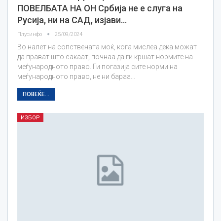
ПОВЕЛБАТА НА ОН Србија не е слуга на
Русија, ни на САД, изјави…
Плусинфо
25/09/2024
Во налет на сопствената моќ, кога мислеа дека можат
да прават што сакаат, почнаа да ги кршат нормите на
меѓународното право. Ги погазија сите норми на
меѓународното право, не ни бараа…
ПОВЕЌЕ...
ИЗБОР