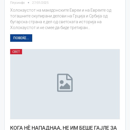
Плусинфо
27/01/2025
Холокаустот на македонските Евреи и на Евреите од
тогашните окупирани делови на Грција и Србија од
бугарска страна е дел од светската историја на
Холокаустот и не смее да биде третиран…
ПОВЕЌЕ...
СВЕТ
КОГА НЀ НАПАДНАА, НЕ ИМ БЕШЕ ГАЈЛЕ ЗА