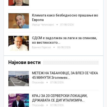
Климата како безбедносно прашање во
Европа
Ивица Челиковиќ
07/08/2026
СДСМ е задолжен за лаги и за спинови,
но вистинското…
Бранко Героски
06/08/2026
Најнови вести
МЕТЕЖ НА ТАБАНОВЦЕ, ЗА ВЛЕЗ СЕ ЧЕКА
45 МИНУТИ Зголемен…
Плусинфо
07/08/2026
КРАЈ ЗА 20 СЕРВЕРСКИ ЛОКАЦИИ,
ДРЖАВАТА СЕ ДИГИТАЛИЗИРА…
Плусинфо
07/08/2026