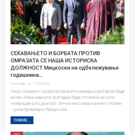
СЕЌАВАЊЕТО И БОРБАТА ПРОТИВ
ОМРАЗАТА СЕ НАША ИСТОРИСКА
ДОЛЖНОСТ Мицкоски на одбележување
годишнина…
Плусинфо
11/03/2026
Нека споменот на депортираните македонски Евреи биде
вечен. Нека нивната трагедија биде опомена за сите
генерации што доаѓаат. Вечна им слава и вечен спомен
– рече премиерот Мицкоски.
ПОВЕЌЕ...
СВЕТ