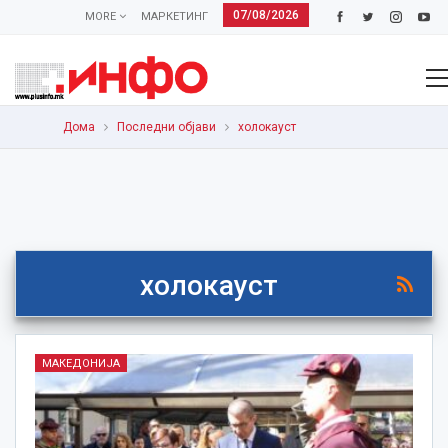
07/08/2026
MORE
МАРКЕТИНГ
Дома
Последни објави
холокауст
холокауст
МАКЕДОНИЈА