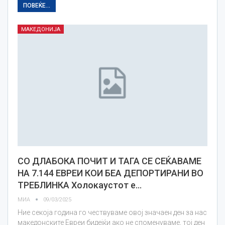
ПОВЕЌЕ...
МАКЕДОНИЈА
СО ДЛАБОКА ПОЧИТ И ТАГА СЕ СЕЌАВАМЕ
НА 7.144 ЕВРЕИ КОИ БЕА ДЕПОРТИРАНИ ВО
ТРЕБЛИНКА Холокаустот е…
МИА
09/03/2025
Ние секоја година го чествуваме овој значаен ден за нас
македонските Евреи бидејќи ако не споменуваме, тој ден