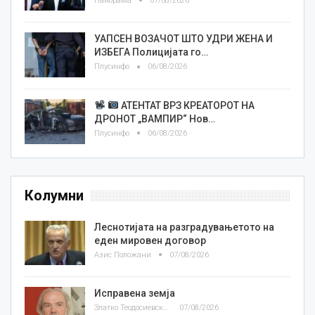
Панорама
07/08/2026
УАПСЕН ВОЗАЧОТ ШТО УДРИ ЖЕНА И
ИЗБЕГА Полицијата го…
Плусинфо
06/08/2026
АТЕНТАТ ВРЗ КРЕАТОРОТ НА
ДРОНОТ „ВАМПИР“ Нов…
Плусинфо
06/08/2026
Колумни
Леснотијата на разградувањетото на
еден мировен договор
Азис Положани
07/08/2026
Исправена земја
Златко Теодосиевски
07/08/2026